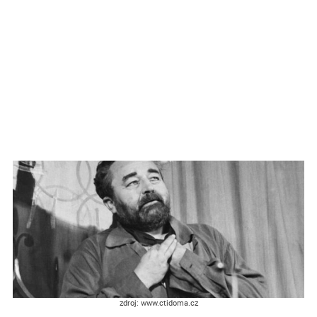
zdroj: www.ctidoma.cz