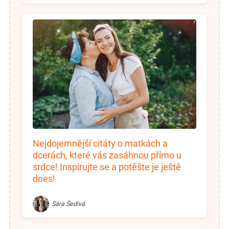
Nejdojemnější citáty o matkách a
dcerách, které vás zasáhnou přímo u
srdce! Inspirujte se a potěšte je ještě
dnes!
Sára Šedivá