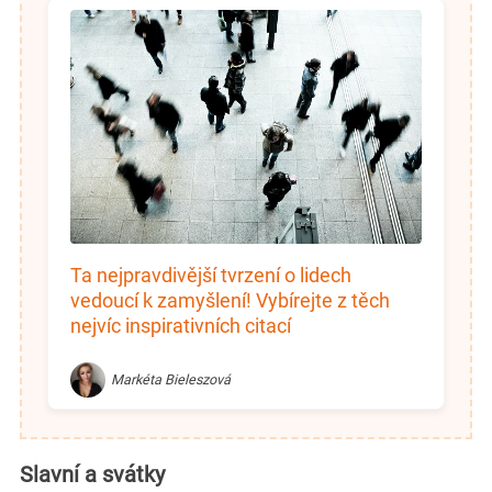
Ta nejpravdivější tvrzení o lidech
vedoucí k zamyšlení! Vybírejte z těch
nejvíc inspirativních citací
Markéta Bieleszová
Slavní a svátky