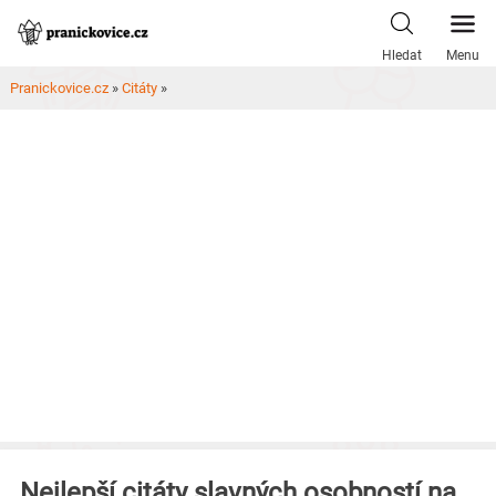
Skip
to
Hledat
Menu
content
Pranickovice.cz
»
Citáty
»
Nejlepší citáty slavných osobností na