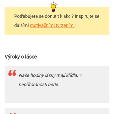
Potřebujete se donutit k akci? Inspirujte se
dalšími
motivačními tvrzeními
!
Výroky o lásce
Naše hodiny lásky mají křídla, v
nepřítomnosti berle.