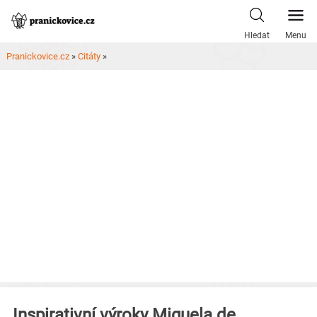
Skip
to
Hledat
Menu
content
Pranickovice.cz
»
Citáty
»
Inspirativní výroky Miguela de