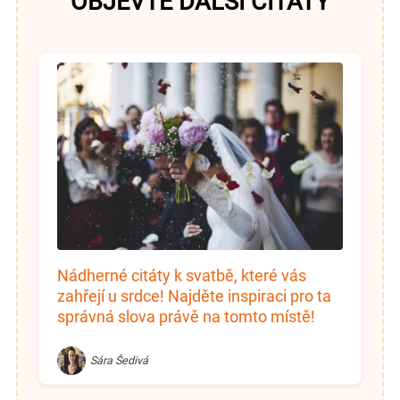
OBJEVTE DALŠÍ CITÁTY
Nádherné citáty k svatbě, které vás
zahřejí u srdce! Najděte inspiraci pro ta
správná slova právě na tomto místě!
Sára Šedivá