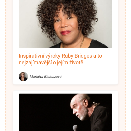
Inspirativní výroky Ruby Bridges a to
nejzajímavější o jejím životě
Markéta Bieleszová