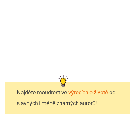
Najděte moudrost ve
výrocích o životě
od
slavných i méně známých autorů!