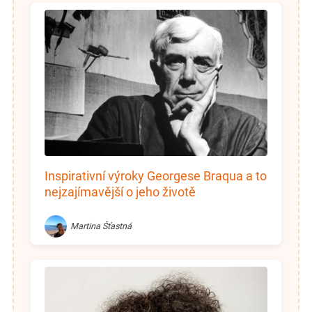
Inspirativní výroky Georgese Braqua a to
nejzajímavější o jeho životě
Martina Šťastná