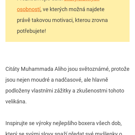
osobností
, ve kterých možná najdete
právě takovou motivaci, kterou zrovna
potřebujete!
Citáty Muhammada Aliho jsou světoznámé, protože
jsou nejen moudré a nadčasové, ale hlavně
podloženy vlastními zážitky a zkušenostmi tohoto
velikána.
Inspirujte se výroky nejlepšího boxera všech dob,
který se svými slovy snaží předat své myšlenky o