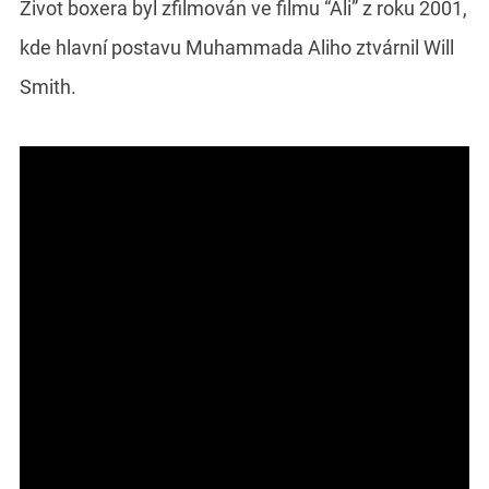
Život boxera byl zfilmován ve filmu “Ali” z roku 2001,
kde hlavní postavu Muhammada Aliho ztvárnil Will
Smith.