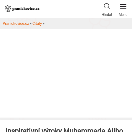
Skip
to
Hledat
Menu
content
Pranickovice.cz
»
Citáty
»
Inspirativní výroky Muhammada Aliho