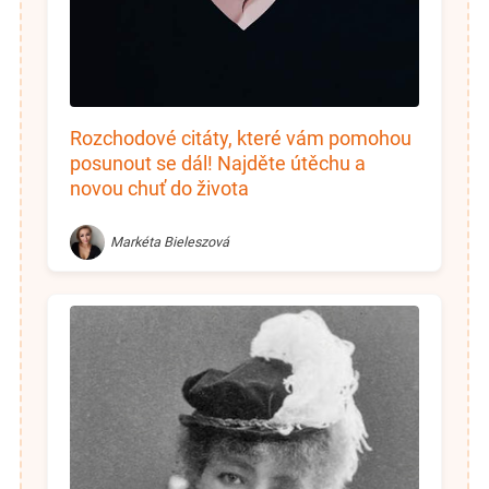
Rozchodové citáty, které vám pomohou
posunout se dál! Najděte útěchu a
novou chuť do života
Markéta Bieleszová