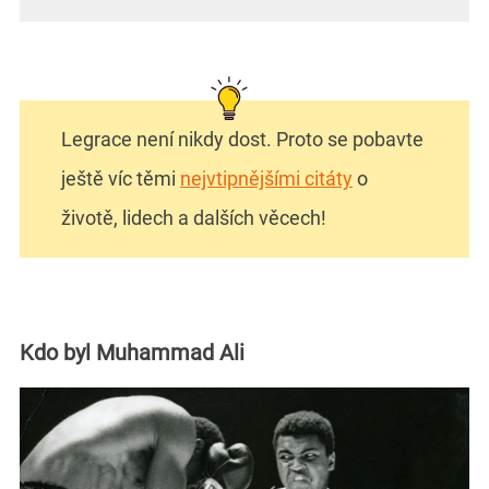
Legrace není nikdy dost. Proto se pobavte
ještě víc těmi
nejvtipnějšími citáty
o
životě, lidech a dalších věcech!
Kdo byl Muhammad Ali