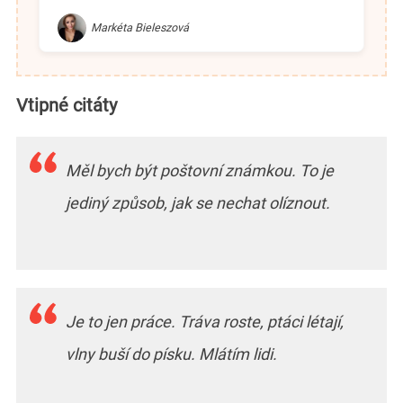
Markéta Bieleszová
Vtipné citáty
Měl bych být poštovní známkou. To je
jediný způsob, jak se nechat olíznout.
Je to jen práce. Tráva roste, ptáci létají,
vlny buší do písku. Mlátím lidi.