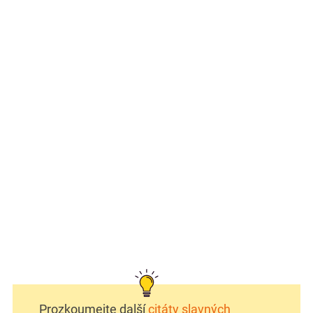
Prozkoumejte další
citáty slavných