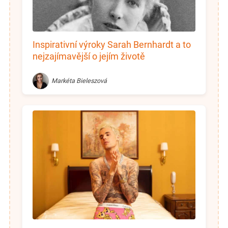
Inspirativní výroky Sarah Bernhardt a to
nejzajímavější o jejím životě
Markéta Bieleszová