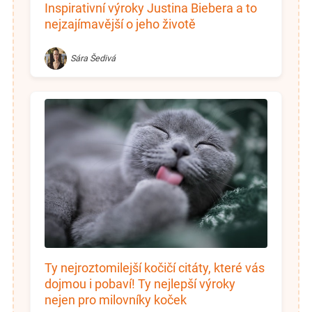
Inspirativní výroky Justina Biebera a to
nejzajímavější o jeho životě
Sára Šedivá
Ty nejroztomilejší kočičí citáty, které vás
dojmou i pobaví! Ty nejlepší výroky
nejen pro milovníky koček