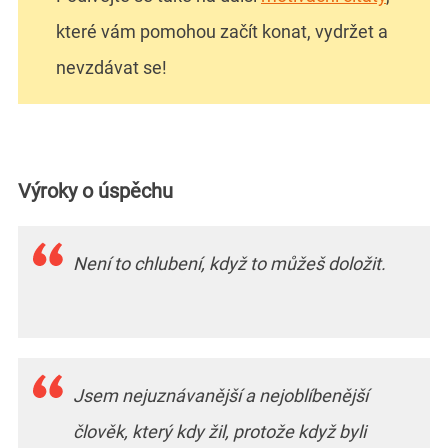
které vám pomohou začít konat, vydržet a
nevzdávat se!
Výroky o úspěchu
Není to chlubení, když to můžeš doložit.
Jsem nejuznávanější a nejoblíbenější
člověk, který kdy žil, protože když byli