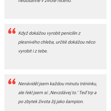
nedosáhne v životě ničeho.
Když dokážou vyrobit penicilin z
plesnivého chleba, určitě dokážou něco
vyrobit i z tebe.
Nenáviděl jsem každou minutu tréninku,
ale řekl jsem si: ‚Nevzdávej to.‘ Teď trp a
po zbytek života žij jako šampion.