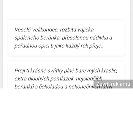
Veselé Velikonoce, rozbitá vajíčka,
spáleného beránka, přesolenou nádivku a
pořádnou opici ti jako každý rok přeje…
Přeji ti krásné svátky plné barevných kraslic,
extra dlouhých pomlázek, nejsladších
Zavřít reklamu
beránků s čokoládou a nekonečných lahví
vaječného likéru. Veselé Velikonoce přeje…
Jeden den už mi jen zbývá a pomlázka je