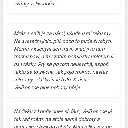
svátky velikonoční.
Mráz a sníh je za námi, všude jarní reklamy.
Na sváteční jídlo, pití, oooo to bude živobytí.
Máma v kuchyni den tráví, snad ji to tam
trochu baví, a my zatím pomlázky upletem jí
na vrásky. Prý se po tom neusychá, aspoň
takto se to slýchá, tak pojď mámo, nastav
tělo, aby i dál krásné bylo. Krásné
Velikonoce plné pohody přeje…
Nádivku z kopřiv dnes si dám, Velikonoce já
tak rád mám. na stole samé dobroty a
nemusím chvíli do roboty. Manželku vezmu