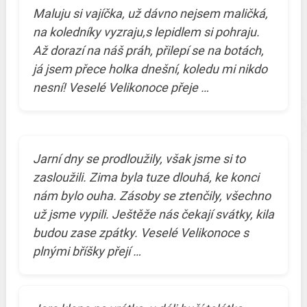
Maluju si vajíčka, už dávno nejsem maličká,
na koledníky vyzraju,s lepidlem si pohraju.
Až dorazí na náš práh, přilepí se na botách,
já jsem přece holka dnešní, koledu mi nikdo
nesní! Veselé Velikonoce přeje …
Jarní dny se prodloužily, však jsme si to
zasloužili. Zima byla tuze dlouhá, ke konci
nám bylo ouha. Zásoby se ztenčily, všechno
už jsme vypili. Ještěže nás čekají svátky, kila
budou zase zpátky. Veselé Velikonoce s
plnými bříšky přejí …