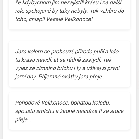
že kdybychom jim nezajistili krásu i na další
rok, spokojené by taky nebyly. Tak vzhůru do
toho, chlapi! Veselé Velikonoce!
Jaro kolem se probouzí, příroda pučí a kdo
tu krásu nevidí, ať se řádně zastydí. Tak
vylez ze zimního brlohu i ty a užívej si první
jarní dny. Příjemné svátky jara přeje …
Pohodové Velikonoce, bohatou koledu,
spoustu smíchu a žádné nesnáze ti ze srdce
přeje…