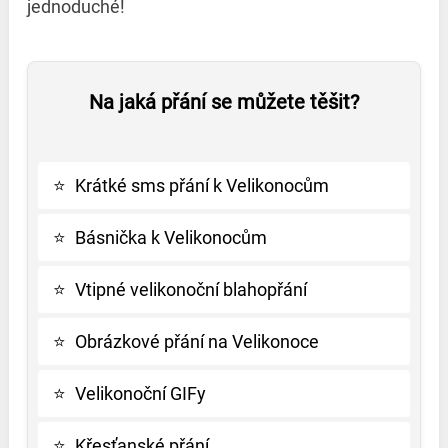
jednoduché!
Na jaká přání se můžete těšit?
⭐
Krátké sms přání k Velikonocům
⭐
Básnička k Velikonocům
⭐
Vtipné velikonoční blahopřání
⭐
Obrázkové přání na Velikonoce
⭐
Velikonoční GIFy
⭐
Křesťanské přání