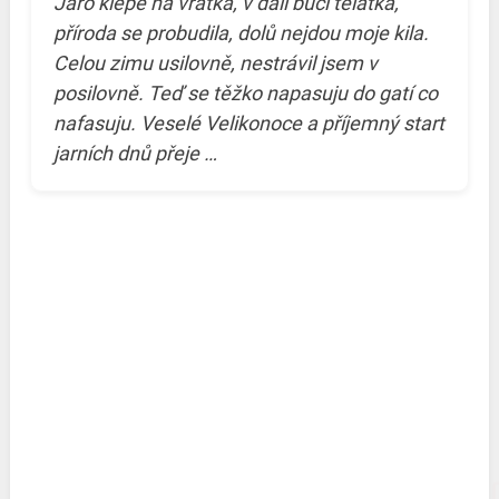
Jaro klepe na vrátka, v dáli bučí telátka,
příroda se probudila, dolů nejdou moje kila.
Celou zimu usilovně, nestrávil jsem v
posilovně. Teď se těžko napasuju do gatí co
nafasuju. Veselé Velikonoce a příjemný start
jarních dnů přeje …