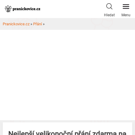
Skip
to
Hledat
Menu
content
Pranickovice.cz
»
Přání
»
Nejlepší velikonoční přání zdarma na