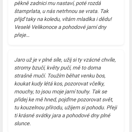
pěkně zadnici mu nastaví, poté rozdá
štamprlata, u nás netrhnou se vrata. Tak
přijď taky na koledu, vítám mladíka i dědu!
Veselé Velikonoce a pohodové jarní dny
přeje…
Jaro už je v plné síle, užij si ty vzácné chvíle,
stromy bzučí, květy pučí, mě to doma
strašně mučí. Toužím běhat venku bos,
koukat kudy létá kos, pozorovat včelky,
mouchy, to jsou moje jarní touhy. Tak se
přidej ke mě hned, pojďme pozorovat svět,
tu kouzelnou přírodu, užijem si pohodu. Přeji
ti krásné svátky jara a pohodové dny plné
slunce.