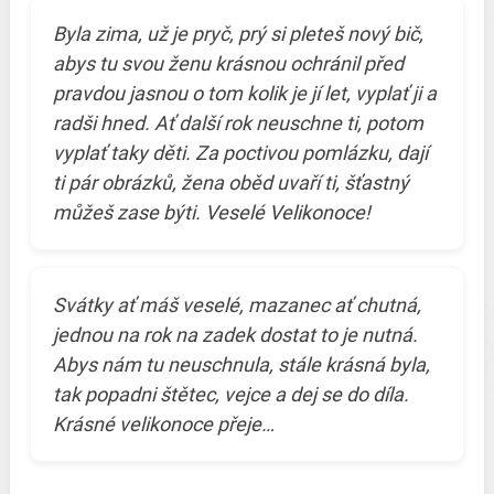
Byla zima, už je pryč, prý si pleteš nový bič,
abys tu svou ženu krásnou ochránil před
pravdou jasnou o tom kolik je jí let, vyplať ji a
radši hned. Ať další rok neuschne ti, potom
vyplať taky děti. Za poctivou pomlázku, dají
ti pár obrázků, žena oběd uvaří ti, šťastný
můžeš zase býti. Veselé Velikonoce!
Svátky ať máš veselé, mazanec ať chutná,
jednou na rok na zadek dostat to je nutná.
Abys nám tu neuschnula, stále krásná byla,
tak popadni štětec, vejce a dej se do díla.
Krásné velikonoce přeje…