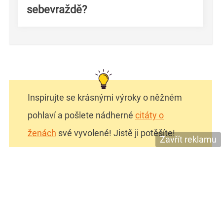
sebevraždě?
Inspirujte se krásnými výroky o něžném
pohlaví a pošlete nádherné
citáty o
ženách
své vyvolené! Jistě ji potěšíte!
Zavřít reklamu
Citlivá duše skomíraná žárem doby i vlastními
problémy, tragédiemi v životě, neštěstím v lásce i