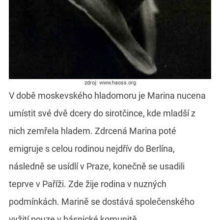
zdroj: www.haoss.org
V době moskevského hladomoru je Marina nucena
umístit své dvě dcery do sirotčince, kde mladší z
nich zemřela hladem. Zdrcená Marina poté
emigruje s celou rodinou nejdřív do Berlína,
následně se usídlí v Praze, konečně se usadili
teprve v Paříži. Zde žije rodina v nuzných
podmínkách. Marině se dostává společenského
vyžití pouze v básnické komunitě.