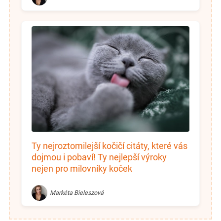
Ty nejroztomilejší kočičí citáty, které vás
dojmou i pobaví! Ty nejlepší výroky
nejen pro milovníky koček
Markéta Bieleszová