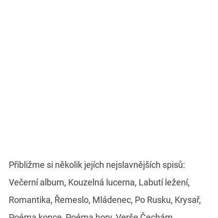
Přibližme si několik jejích nejslavnějších spisů:
Večerní album, Kouzelná lucerna, Labutí ležení,
Romantika, Řemeslo, Mládenec, Po Rusku, Krysař,
Poéma konce, Poéma hory, Verše Čechám.