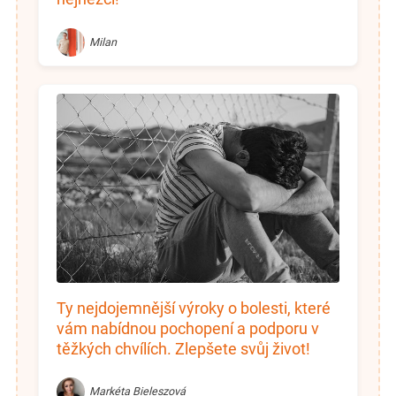
Milan
Ty nejdojemnější výroky o bolesti, které
vám nabídnou pochopení a podporu v
těžkých chvílích. Zlepšete svůj život!
Markéta Bieleszová