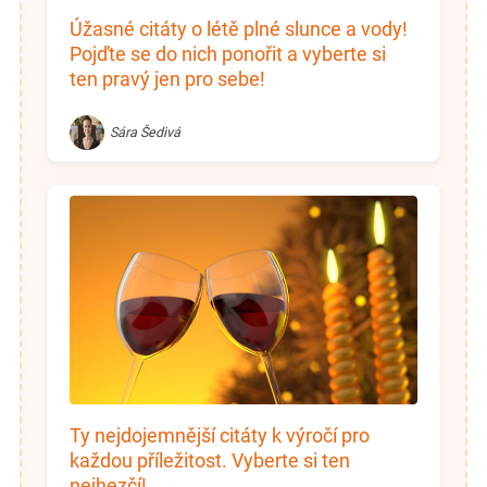
Úžasné citáty o létě plné slunce a vody!
Pojďte se do nich ponořit a vyberte si
ten pravý jen pro sebe!
Sára Šedivá
Ty nejdojemnější citáty k výročí pro
každou příležitost. Vyberte si ten
nejhezčí!