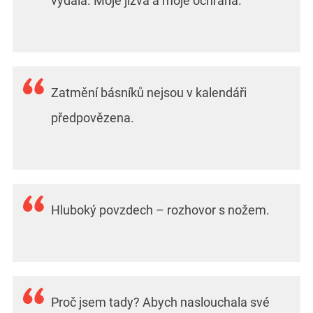
vydala. Moje jizva a moje ochrana.
Zatmění básníků nejsou v kalendáři
předpovězena.
Hluboký povzdech – rozhovor s nožem.
Proč jsem tady? Abych naslouchala své