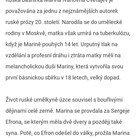
považována za jednu z nejznámějších autorek
ruské prózy 20. století. Narodila se do umělecké
rodiny v Moskvě, matka však umírá na tuberkulózu,
když je Marině pouhých 14 let. Urputný tlak na
vzdělání a profesní dráhu i ztráta matky měli na
melancholickou duši Mariny, která vytvořila svou
první básnickou sbírku v 18 letech, velký dopad.
Život ruské umělkyně úzce souvisel s bouřlivými
dějinami celé země. Marina se provdala za Sergeje
Efrona, se kterým měla dvě dvery a později také
syna. Poté, co Efron odešel do války, prožila Marina