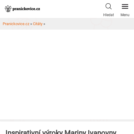
Skip
to
Hledat
Menu
content
Pranickovice.cz
»
Citáty
»
Inspirativní výroky Mariny Ivanovny