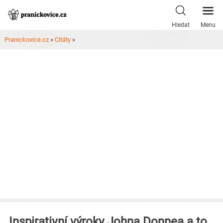
Skip
to
Hledat
Menu
content
Pranickovice.cz
»
Citáty
»
Inspirativní výroky Johna Donnea a to