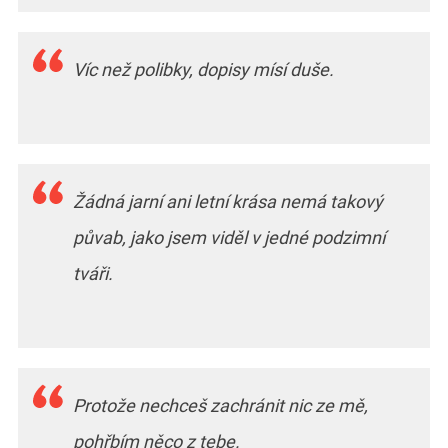
Víc než polibky, dopisy mísí duše.
Žádná jarní ani letní krása nemá takový
půvab, jako jsem viděl v jedné podzimní
tváři.
Protože nechceš zachránit nic ze mě,
pohřbím něco z tebe.