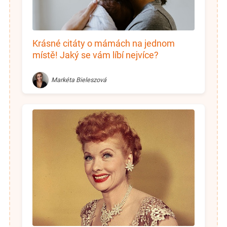
Krásné citáty o mámách na jednom
místě! Jaký se vám líbí nejvíce?
Markéta Bieleszová