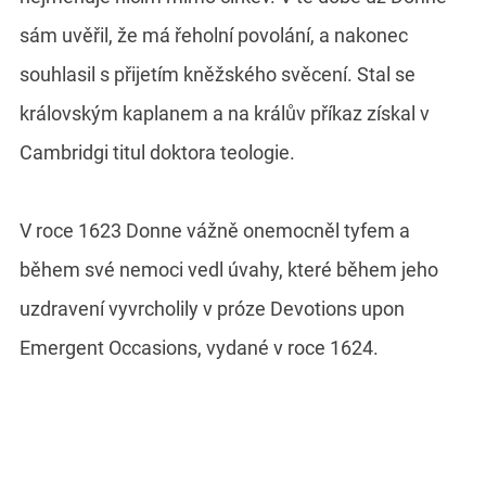
sám uvěřil, že má řeholní povolání, a nakonec
souhlasil s přijetím kněžského svěcení. Stal se
královským kaplanem a na králův příkaz získal v
Cambridgi titul doktora teologie.
V roce 1623 Donne vážně onemocněl tyfem a
během své nemoci vedl úvahy, které během jeho
uzdravení vyvrcholily v próze Devotions upon
Emergent Occasions, vydané v roce 1624.