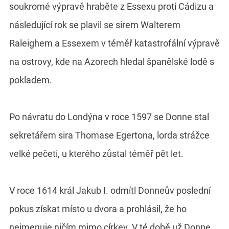
soukromé výpravě hraběte z Essexu proti Cádizu a
následující rok se plavil se sirem Walterem
Raleighem a Essexem v téměř katastrofální výpravě
na ostrovy, kde na Azorech hledal španělské lodě s
pokladem.
Po návratu do Londýna v roce 1597 se Donne stal
sekretářem sira Thomase Egertona, lorda strážce
velké pečeti, u kterého zůstal téměř pět let.
V roce 1614 král Jakub I. odmítl Donneův poslední
pokus získat místo u dvora a prohlásil, že ho
nejmenuje ničím mimo církev. V té době už Donne