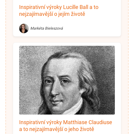
Inspirativní výroky Lucille Ball a to
nejzajímavější o jejím životě
Markéta Bieleszová
Inspirativní výroky Matthiase Claudiuse
a to nejzajímavější o jeho životě