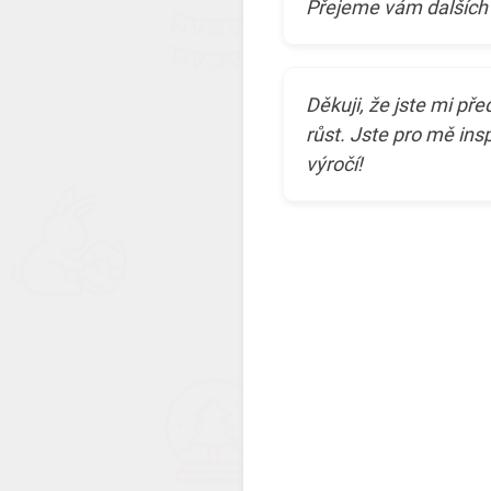
Přejeme vám dalších 
Děkuji, že jste mi pře
růst. Jste pro mě insp
výročí!