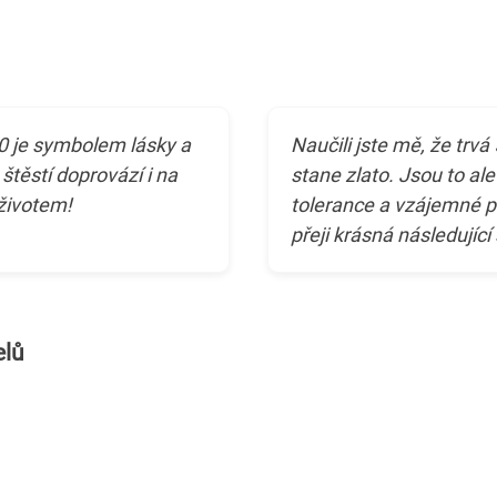
50 je symbolem lásky a
Naučili jste mě, že trvá 
štěstí doprovází i na
stane zlato. Jsou to ale 
 životem!
tolerance a vzájemné p
přeji krásná následující
elů