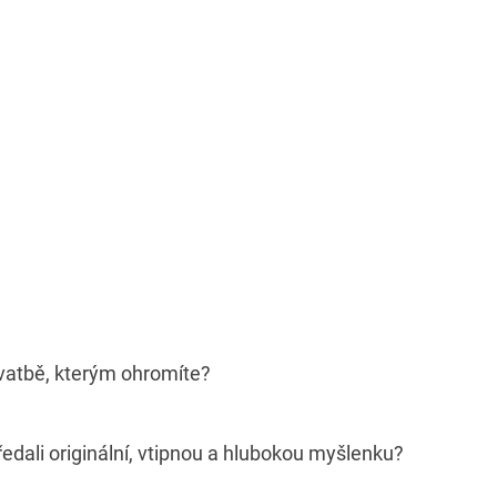
svatbě, kterým ohromíte?
edali originální, vtipnou a hlubokou myšlenku?