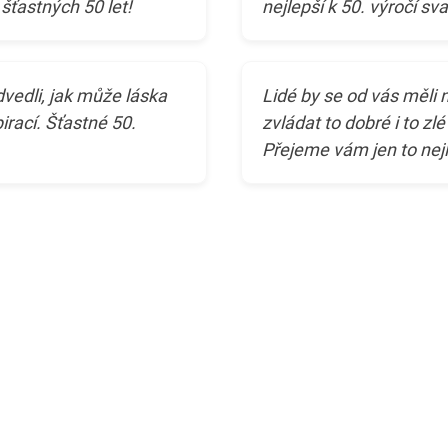
šťastných 50 let!
nejlepší k 50. výročí sva
dvedli, jak může láska
Lidé by se od vás měli n
irací. Šťastné 50.
zvládat to dobré i to zl
Přejeme vám jen to nejle