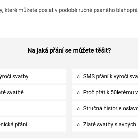
xty, které můžete poslat v podobě ručně psaného blahop
.
Na jaká přání se můžete těšit?
ýročí svatby
⭐
SMS přání k výročí sv
até svatbě
⭐
Proč přát k 50letému v
⭐
Stručná historie oslav
nická přání
⭐
Zlaté svatby slavných