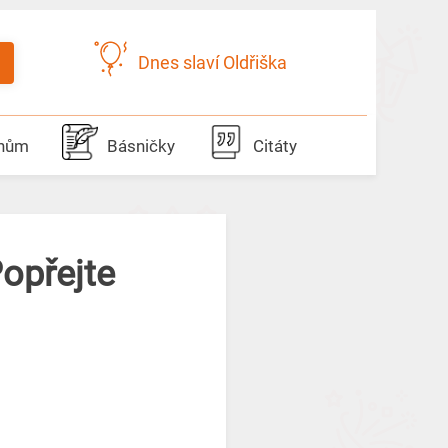
Dnes slaví Oldřiška
dnům
Básničky
Citáty
Popřejte