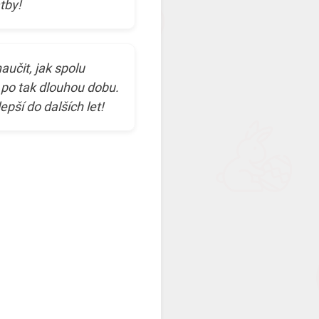
tby!
aučit, jak spolu
é po tak dlouhou dobu.
pší do dalších let!