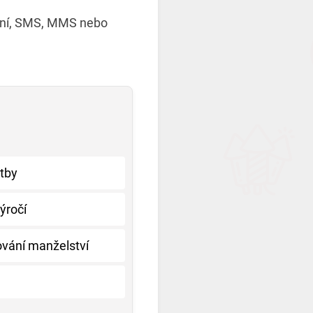
řání, SMS, MMS nebo
atby
ýročí
ování manželství