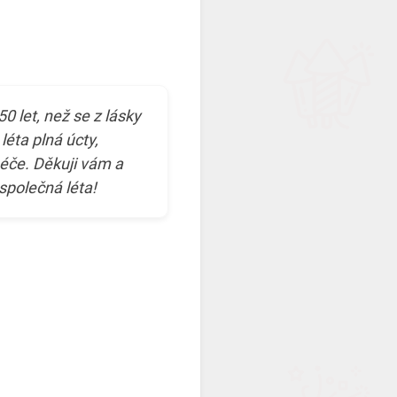
50 let, než se z lásky
léta plná úcty,
éče. Děkuji vám a
 společná léta!