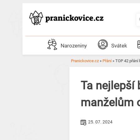
Skip
to
content
Narozeniny
Svátek
Pranickovice.cz
»
Přání
»
TOP 42 přání 
Ta nejlepší 
manželům o
25. 07. 2024