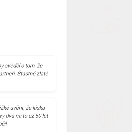
by svědčí o tom, že
artneři. Šťastné zlaté
ké uvěřit, že láska
vy dva mi to už 50 let
čí!