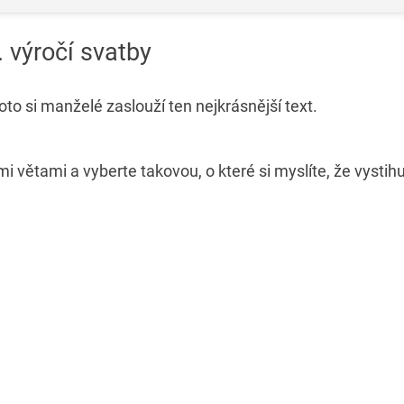
. výročí svatby
roto si manželé zaslouží ten nejkrásnější text.
mi větami a vyberte takovou, o které si myslíte, že vystihu