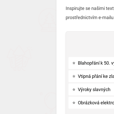
Inspirujte se našimi te
prostřednictvím e-mailu
⭐
Blahopřání k 50. v
⭐
Vtipná přání ke zl
⭐
Výroky slavných
⭐
Obrázková elektro