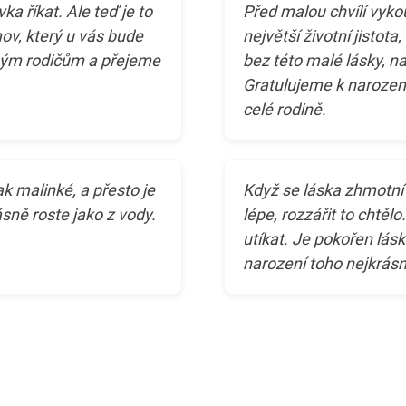
ka říkat. Ale teď je to
Před malou chvílí vykou
mov, který u vás bude
největší životní jistot
eným rodičům a přejeme
bez této malé lásky, n
Gratulujeme k narozen
celé rodině.
tak malinké, a přesto je
Když se láska zhmotní 
sně roste jako z vody.
lépe, rozzářit to chtěl
utíkat. Je pokořen lásk
narození toho nejkrásn