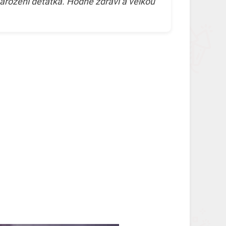
arození děťátka. Hodně zdraví a velkou