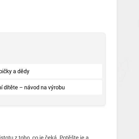
bičky a dědy
í dítěte – návod na výrobu
stotu z toho, co je čeká. Potěšte je a