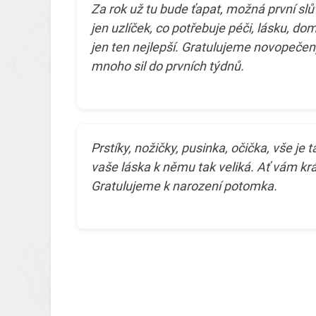
Za rok už tu bude ťapat, možná první slův
jen uzlíček, co potřebuje péči, lásku, do
jen ten nejlepší. Gratulujeme novopeč
mnoho sil do prvních týdnů.
Prstíky, nožičky, pusinka, očička, vše je 
vaše láska k němu tak veliká. Ať vám krá
Gratulujeme k narození potomka.