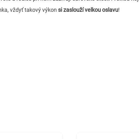
nka, vždyť takový výkon
si zaslouží velkou oslavu
!