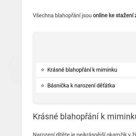
Všechna blahopřání jsou
online ke stažení
⭐
Krásné blahopřání k miminku
⭐
Básnička k narození děťátka
Krásné blahopřání k mimink
Narození dítěte je nejkrásnější okamžik v ži