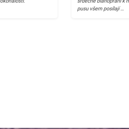
okonalostí.
srdečné blahopřání k n
pusu všem posílají …