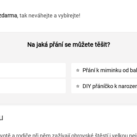
 zdarma
, tak neváhejte a vybírejte!
Na jaká přání se můžete těšit?
⭐
Přání k miminku od ba
⭐
DIY přáníčko k narozen
u
votě a rodiče při něm zažívají obrovské štěstí i velkou neji