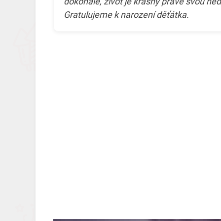
dokonalé, život je krásný právě svou ned
Gratulujeme k narození děťátka.