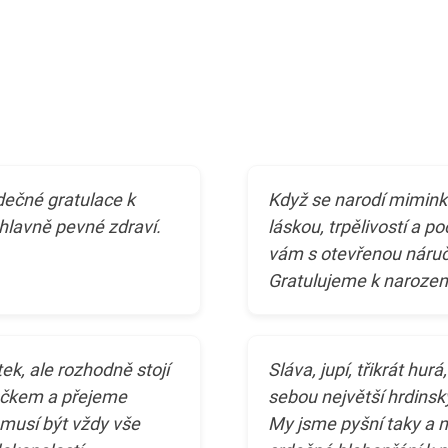
dečné gratulace k
Když se narodí miminko,
lavně pevné zdraví.
láskou, trpělivostí a 
vám s otevřenou náručí
Gratulujeme k narozen
ek, ale rozhodně stojí
Sláva, jupí, třikrát h
obečkem a přejeme
sebou největší hrdinsk
emusí být vždy vše
My jsme pyšní taky a na