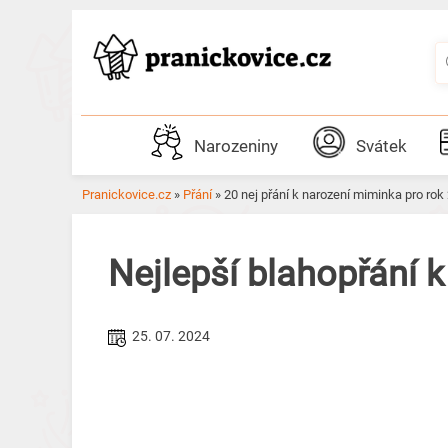
Skip
to
content
Narozeniny
Svátek
Pranickovice.cz
»
Přání
»
20 nej přání k narození miminka pro r
Nejlepší blahopřání 
25. 07. 2024