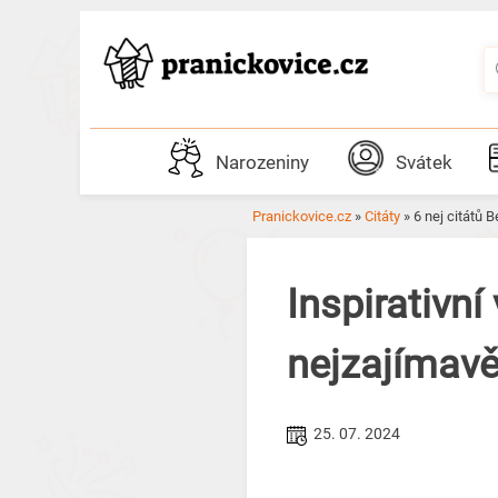
Skip
to
content
Narozeniny
Svátek
Pranickovice.cz
»
Citáty
»
6 nej citátů 
Inspirativní
nejzajímavěj
25. 07. 2024