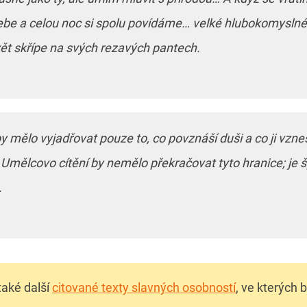
ebe a celou noc si spolu povídáme… velké hlubokomyslné 
vět skřípe na svých rezavých pantech.
y mělo vyjadřovat pouze to, co povznáší duši a co ji vz
Umělcovo cítění by nemělo překračovat tyto hranice; je 
.
také další
citované texty slavných osobností
, ve kterých 