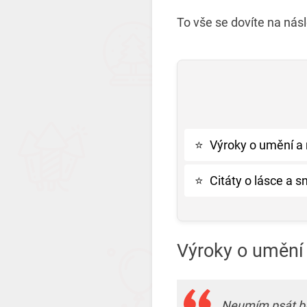
To vše se dovíte na násl
⭐
Výroky o umění a
⭐
Citáty o lásce a s
Výroky o umění
Neumím psát bás