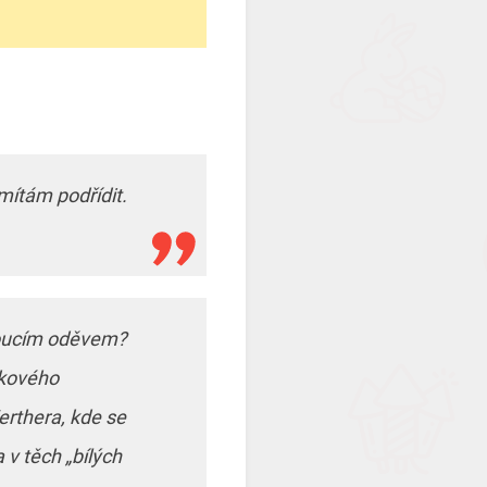
dmítám podřídit.
voucím oděvem?
takového
erthera, kde se
v těch „bílých