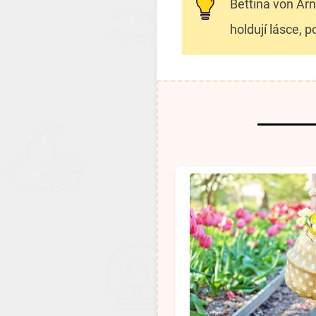
Bettina von Arn
holdují lásce, 