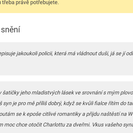
ou třeba právě potřebujete.
 snění
pisuje jakoukoli policii, která má vládnout duši, já se jí o
y šatičky jeho mladistvých lásek ve srovnání s mým plo
š syn je pro mě příliš dobrý, když se kvůli fialce řítím do 
outám se k epoše citlivé romantiky a přijdu naštěstí na W
moc chce otočit Charlottu za dveřmi. Vkus vašeho syna 