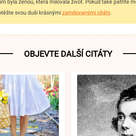
im byla ženou, která milovala život. Pokud také patříte mez
potěšte svou duši krásnými
zamilovanými citáty
.
OBJEVTE DALŠÍ CITÁTY