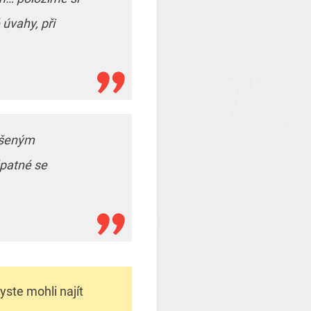
úvahy, při
nešeným
špatné se
byste mohli najít