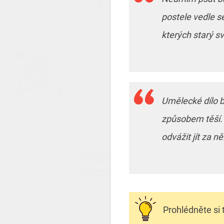
postele vedle s
kterých starý s
Umělecké dílo b
způsobem těší. 
odvážit jít za ně
Prohlédněte si 