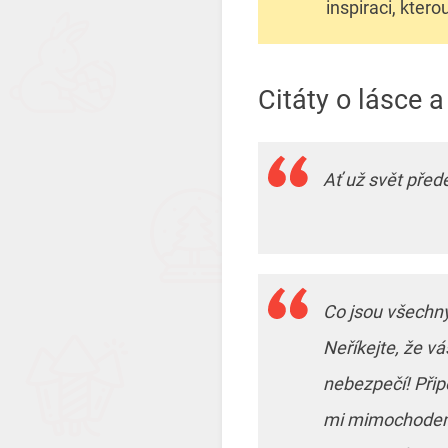
inspiraci, kter
Citáty o lásce a
Ať už svět přede
Co jsou všechn
Neříkejte, že vá
nebezpečí! Přip
mi mimochodem 