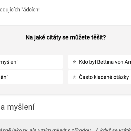
edujících řádcích!
Na jaké citáty se můžete těšit?
 myšlení
⭐
Kdo byl Bettina von A
nění
⭐
Často kladené otázky
 a myšlení
ně jako ty, ale umím mluvit s přírodou… A když se vrátí