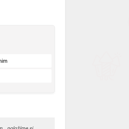
rnim
m… položíme si