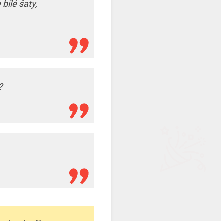
bílé šaty,
?