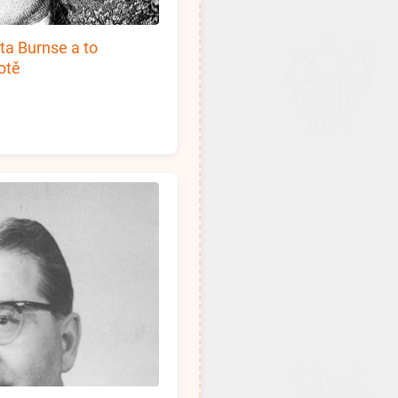
rta Burnse a to
otě