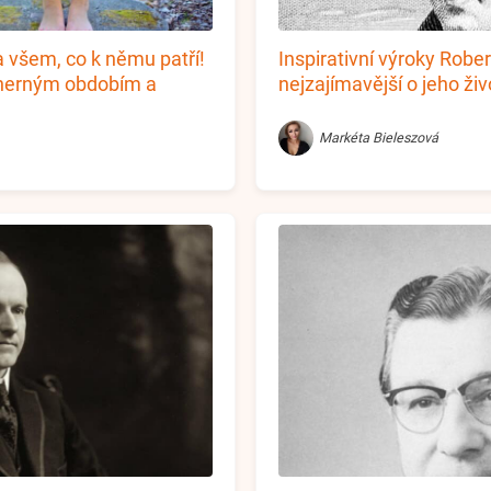
a všem, co k němu patří!
Inspirativní výroky Robe
dherným obdobím a
nejzajímavější o jeho živ
Markéta Bieleszová