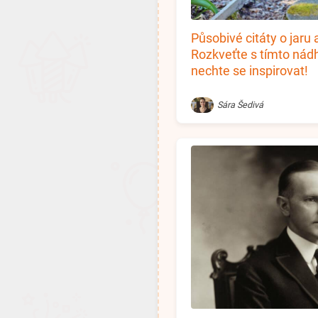
Působivé citáty o jaru 
Rozkveťte s tímto ná
nechte se inspirovat!
Sára Šedivá