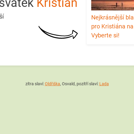
svátek
Kristián
ší
Nejkrásnější bl
pro Kristiána n
Vyberte si!
zítra slaví:
Oldřiška
,
Osvald
, pozítří slaví:
Lada