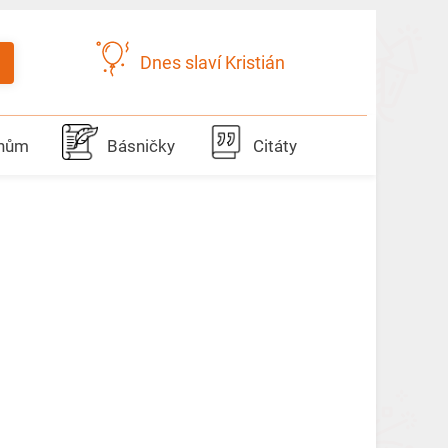
Dnes slaví Kristián
dnům
Básničky
Citáty