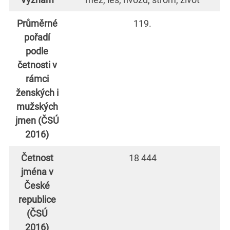
Průměrné
119.
pořadí
podle
četnosti v
rámci
ženských i
mužských
jmen (ČSÚ
2016)
Četnost
18 444
jména v
České
republice
(ČSÚ
2016)