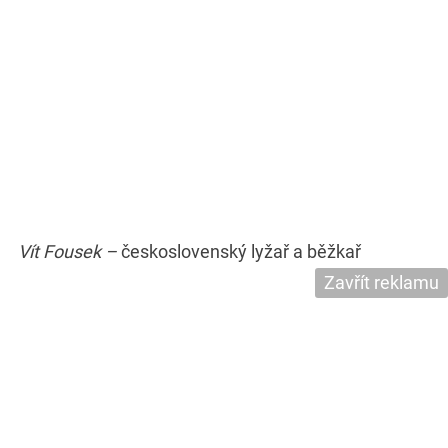
Vít Fousek –
československý lyžař a běžkař
Zavřít reklamu
Vít Holubec –
sportovní komentátor
Vít Ingeduld –
dálkový plavec