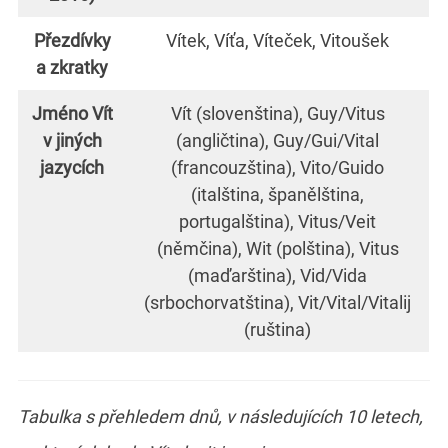
Přezdívky
Vítek, Víťa, Víteček, Vitoušek
a zkratky
Jméno Vít
Vít (slovenština), Guy/Vitus
v jiných
(angličtina), Guy/Gui/Vital
jazycích
(francouzština), Vito/Guido
(italština, španělština,
portugalština), Vitus/Veit
(němčina), Wit (polština), Vitus
(maďarština), Vid/Vida
(srbochorvatština), Vit/Vital/Vitalij
(ruština)
Tabulka s přehledem dnů, v následujících 10 letech,