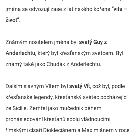
jména se odvozují zase z latinského kořene
“vīta –
život”
.
Známým nositelem jména byl
svatý Guy z
Anderlechtu
, který byl křesťanským světcem. Byl
známý také jako Chudák z Anderlechtu.
Dalším slavným Vítem byl
svatý Vít
, což byl, podle
křesťanské legendy, křesťanský světec pocházející
ze Sicílie. Zemřel jako mučedník během
pronásledování křesťanů spolu vládnoucími
římskými císaři Diokleciánem a Maximiánem v roce