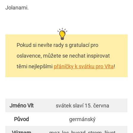
Jolanami.
Pokud si nevíte rady s gratulací pro
oslavence, můžete se nechat inspirovat
těmi nejlepšími
přáníčky k svátku pro Víta
!
Jméno Vít
svátek slaví 15. června
Původ
germánský
Význam
mez, les, hvozd, strom, život