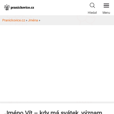
Skip
to
Hledat
Menu
content
Pranickovice.cz
»
Jména
»
Jméno Vít – kdy má svátek, význam