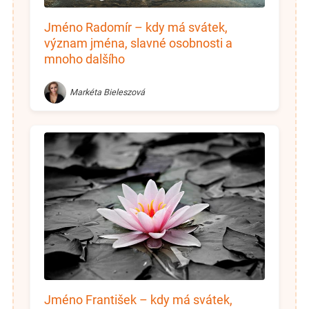
Jméno Radomír – kdy má svátek,
význam jména, slavné osobnosti a
mnoho dalšího
Markéta Bieleszová
Jméno František – kdy má svátek,