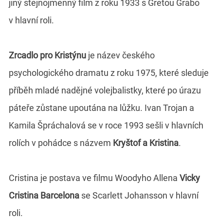
jiný stejnojmenný film z roku 1933 s Gretou Grabo
v hlavní roli.
Zrcadlo pro Kristýnu
je název českého
psychologického dramatu z roku 1975, které sleduje
příběh mladé nadějné volejbalistky, které po úrazu
páteře zůstane upoutána na lůžku. Ivan Trojan a
Kamila Špráchalová se v roce 1993 sešli v hlavních
rolích v pohádce s názvem
Kryštof a Kristina
.
Cristina je postava ve filmu Woodyho Allena
Vicky
Cristina Barcelona
se Scarlett Johansson v hlavní
roli.