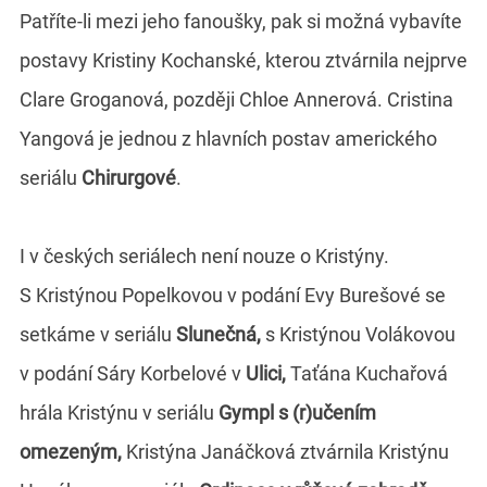
Patříte-li mezi jeho fanoušky, pak si možná vybavíte
postavy Kristiny Kochanské, kterou ztvárnila nejprve
Clare Groganová, později Chloe Annerová. Cristina
Yangová je jednou z hlavních postav amerického
seriálu
Chirurgové
.
I v českých seriálech není nouze o Kristýny.
S Kristýnou Popelkovou v podání Evy Burešové se
setkáme v seriálu
Slunečná,
s Kristýnou Volákovou
v podání Sáry Korbelové v
Ulici,
Taťána Kuchařová
hrála Kristýnu v seriálu
Gympl s (r)učením
omezeným,
Kristýna Janáčková ztvárnila Kristýnu