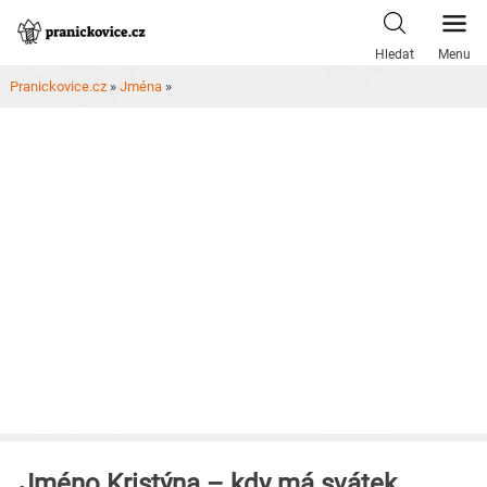
Skip
to
Hledat
Menu
content
Pranickovice.cz
»
Jména
»
Jméno Kristýna – kdy má svátek,