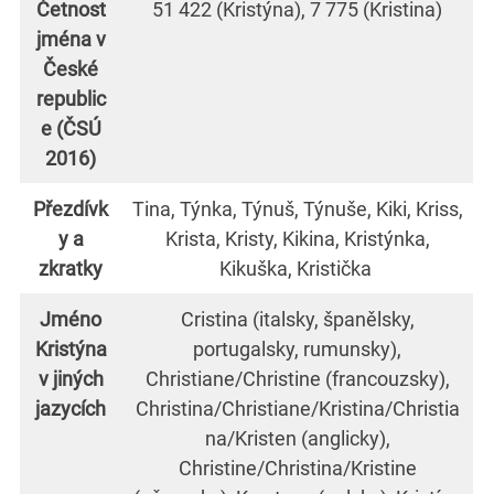
Četnost
51 422 (Kristýna), 7 775 (Kristina)
jména v
České
republic
e (ČSÚ
2016)
Přezdívk
Tina, Týnka, Týnuš, Týnuše, Kiki, Kriss,
y a
Krista, Kristy, Kikina, Kristýnka,
zkratky
Kikuška, Kristička
Jméno
Cristina (italsky, španělsky,
Kristýna
portugalsky, rumunsky),
v jiných
Christiane/Christine (francouzsky),
jazycích
Christina/Christiane/Kristina/Christia
na/Kristen (anglicky),
Christine/Christina/Kristine