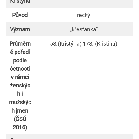
Kristýna
Původ
řecký
Význam
„křesťanka“
Průměrn
58.(Kristýna) 178. (Kristina)
é pořadí
podle
četnosti
v rámci
ženskýc
h i
mužskýc
h jmen
(ČSÚ
2016)