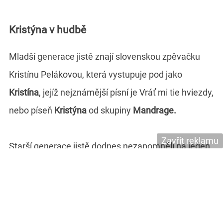
Kristýna v hudbě
Mladší generace jistě znají slovenskou zpěvačku
Kristínu Pelákovou, která vystupuje pod jako
Kristína
, jejíž nejznámější písní je Vráť mi tie hviezdy,
nebo píseň
Kristýna
od skupiny
Mandrage.
Zavřít reklamu
Starší generace jistě dodnes nezapomněli na jeden
z hitů
Waldemara Matušky
v polovině 60. let
s názvem
Píseň pro Kristýnku
. Hudbu složil Zdeněk
Petr a text napsal Vladimír Dvořák.