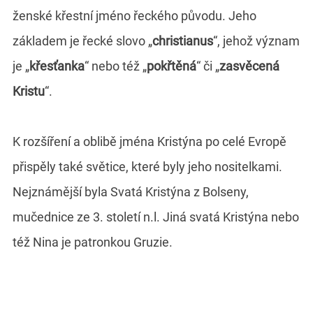
ženské křestní jméno řeckého původu. Jeho
základem je řecké slovo „
christianus
“, jehož význam
je „
křesťanka
“ nebo též „
pokřtěná
“ či „
zasvěcená
Kristu
“.
K rozšíření a oblibě jména Kristýna po celé Evropě
přispěly také světice, které byly jeho nositelkami.
Nejznámější byla Svatá Kristýna z Bolseny,
mučednice ze 3. století n.l. Jiná svatá Kristýna nebo
též Nina je patronkou Gruzie.