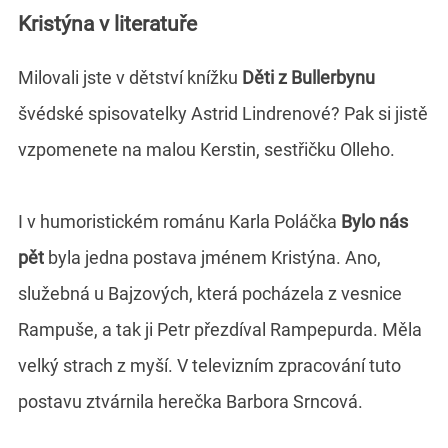
Kristýna v literatuře
Milovali jste v dětství knížku
Děti z Bullerbynu
švédské spisovatelky Astrid Lindrenové? Pak si jistě
vzpomenete na malou Kerstin, sestřičku Olleho.
I v humoristickém románu Karla Poláčka
Bylo nás
pět
byla jedna postava jménem Kristýna. Ano,
služebná u Bajzových, která pocházela z vesnice
Rampuše, a tak ji Petr přezdíval Rampepurda. Měla
velký strach z myší. V televizním zpracování tuto
postavu ztvárnila herečka Barbora Srncová.