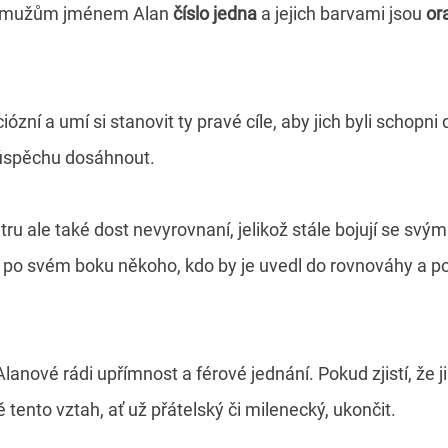
la mužům jménem Alan
číslo jedna
a jejich barvami jsou
ora
ózní a umí si stanovit ty pravé cíle, aby jich byli schopni
í úspěchu dosáhnout.
ru ale také dost nevyrovnaní, jelikož stále bojují se svým
ži po svém boku někoho, kdo by je uvedl do rovnováhy a po
lanové rádi upřímnost a férové jednání. Pokud zjistí, že j
ento vztah, ať už přátelský či milenecký, ukončit.