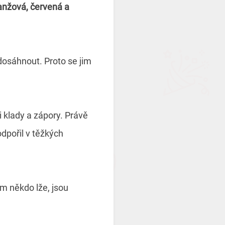
nžová, červená a
 dosáhnout. Proto se jim
i klady a zápory. Právě
dpořil v těžkých
im někdo lže, jsou