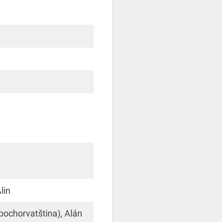
Alin
rbochorvatština), Alán