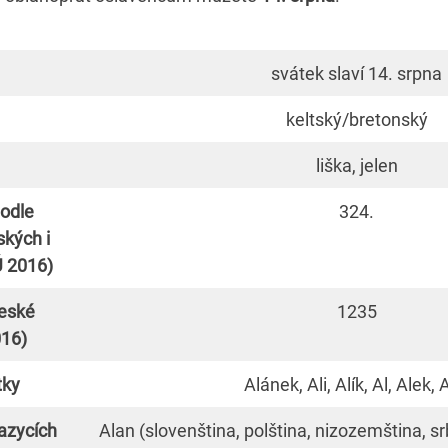
svátek slaví 14. srpna
keltský/bretonský
liška, jelen
odle
324.
ských i
 2016)
eské
1235
016)
tky
Alánek, Ali, Alík, Al, Alek, 
azycích
Alan (slovenština, polština, nizozemština, s