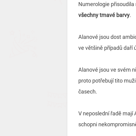
Numerologie přisoudi
všechny tmavé barvy
.
Alanové jsou dost ambici
ve většině případů dař
Alanové jsou ve svém nit
proto potřebují tito mu
časech.
V neposlední řadě mají A
schopni nekompromisně t