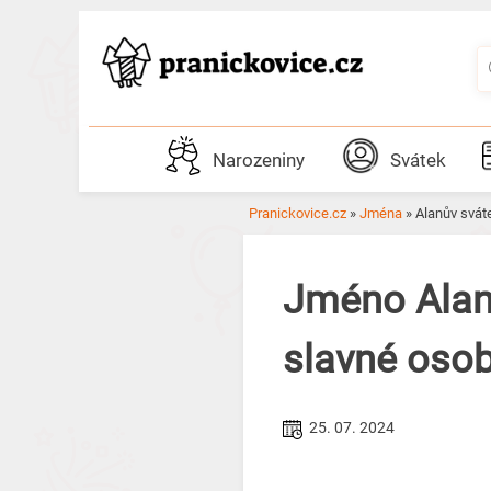
Skip
to
content
Narozeniny
Svátek
Pranickovice.cz
»
Jména
»
Alanův svát
Jméno Alan
slavné oso
25. 07. 2024