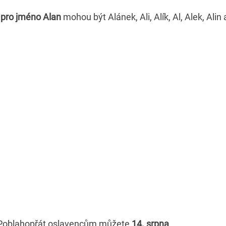
y pro jméno Alan
mohou být Alánek, Ali, Alík, Al, Alek, Alin 
oblahopřát oslavencům můžete
14. srpna
.