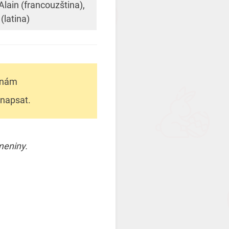
Alain (francouzština),
(latina)
ninám
 napsat.
jmeniny.