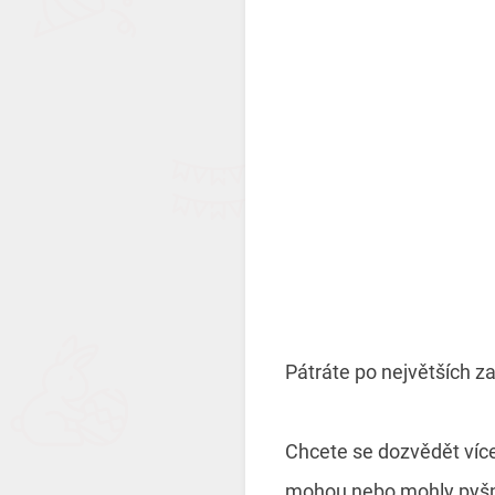
Pátráte po největších 
Chcete se dozvědět víc
mohou nebo mohly pyš