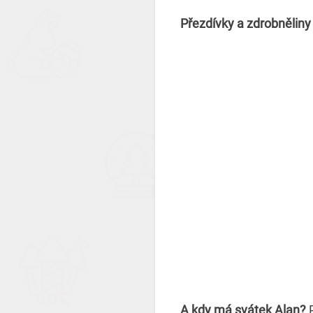
Přezdívky a zdrobnělin
A kdy má svátek Alan?
P