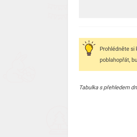
Prohlédněte si
poblahopřát, bu
Tabulka s přehledem dnů,