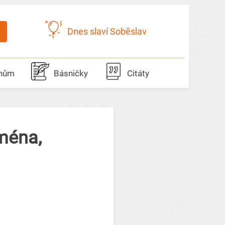
Dnes slaví Soběslav
dnům
Básničky
Citáty
ména,