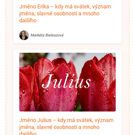
Jméno Erika – kdy má svátek, význam
jména, slavné osobnosti a mnoho
dalšího
Markéta Bieleszová
Jméno Julius – kdy má svátek, význam
jména, slavné osobnosti a mnoho
dalšího