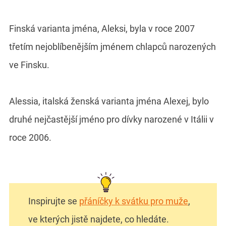
Finská varianta jména, Aleksi, byla v roce 2007
třetím nejoblíbenějším jménem chlapců narozených
ve Finsku.
Alessia, italská ženská varianta jména Alexej, bylo
druhé nejčastější jméno pro dívky narozené v Itálii v
roce 2006.
Inspirujte se
přáníčky k svátku pro muže
,
ve kterých jistě najdete, co hledáte.