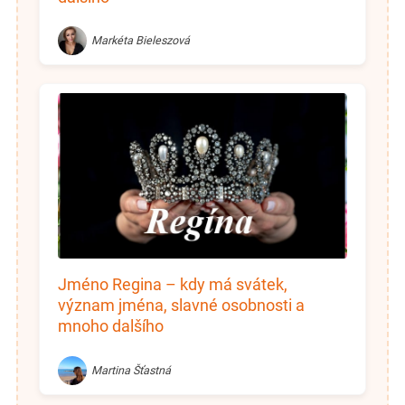
Markéta Bieleszová
Jméno Regina – kdy má svátek,
význam jména, slavné osobnosti a
mnoho dalšího
Martina Šťastná