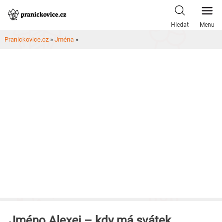
Skip
to
Hledat
Menu
content
Pranickovice.cz
»
Jména
»
Jméno Alexej – kdy má svátek,