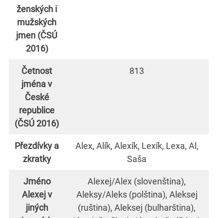
ženských i
mužských
jmen (ČSÚ
2016)
Četnost
813
jména v
České
republice
(ČSÚ 2016)
Přezdívky a
Alex, Alík, Alexík, Lexík, Lexa, Al,
zkratky
Saša
Jméno
Alexej/Alex (slovenština),
Alexej v
Aleksy/Aleks (polština), Aleksej
jiných
(ruština), Aleksej (bulharština),