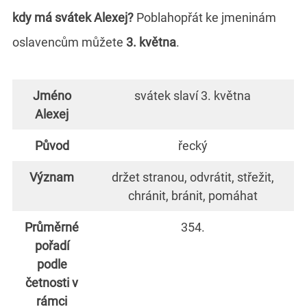
kdy má svátek Alexej?
Poblahopřát ke jmeninám
oslavencům můžete
3. května
.
Jméno
svátek slaví 3. května
Alexej
Původ
řecký
Význam
držet stranou, odvrátit, střežit,
chránit, bránit, pomáhat
Průměrné
354.
pořadí
podle
četnosti v
rámci