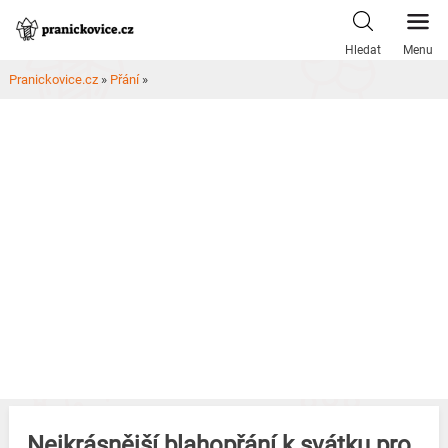
Skip
to
Hledat
Menu
content
Pranickovice.cz
»
Přání
»
Nejkrásnější blahopřání k svátku pro