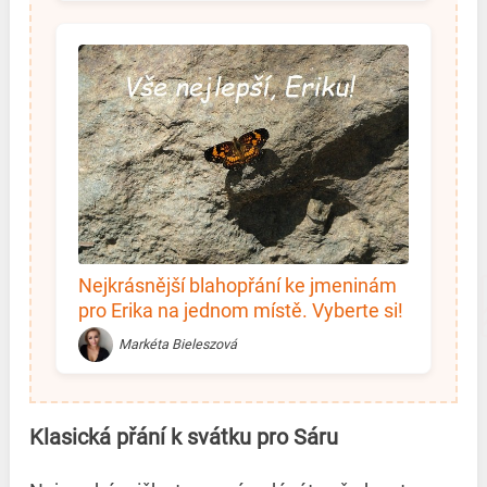
Nejkrásnější blahopřání ke jmeninám
pro Erika na jednom místě. Vyberte si!
Markéta Bieleszová
Klasická přání k svátku pro Sáru