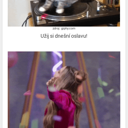
zdroj: giphy.com
Užij si dnešní oslavu!