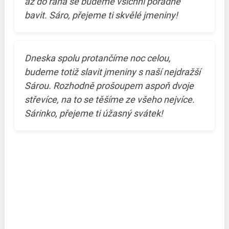
až do rána se budeme všichni pořádně
bavit. Sáro, přejeme ti skvělé jmeniny!
Dneska spolu protančíme noc celou,
budeme totiž slavit jmeniny s naší nejdražší
Sárou. Rozhodně prošoupem aspoň dvoje
střevíce, na to se těšíme ze všeho nejvíce.
Sárinko, přejeme ti úžasný svátek!