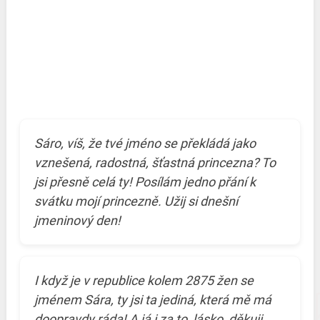
Sáro, víš, že tvé jméno se překládá jako
vznešená, radostná, šťastná princezna? To
jsi přesně celá ty! Posílám jedno přání k
svátku mojí princezně. Užij si dnešní
jmeninový den!
I když je v republice kolem 2875 žen se
jménem Sára, ty jsi ta jediná, která mě má
doopravdy ráda! A já i za to, lásko, děkuji.