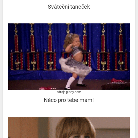
Sváteční taneček
zdroj: giphy.com
Něco pro tebe mám!