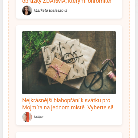
obrázky ZDARMA, kterými ohromíte!
Markéta Bieleszová
Nejkrásnější blahopřání k svátku pro
Mojmíra na jednom místě. Vyberte si!
Milan