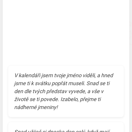
V kalendáři jsem tvoje jméno viděli, a hned
jsme ti k svátku popřát museli. Snad se ti
den dle tvých představ vyvede, a vše v
životě se ti povede. Izabelo, přejme ti
nádherné jmeniny!
Snad užiješ si dneska den celý, když mají