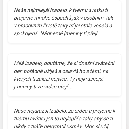
Naše nejmilejší Izabelo, k tvému svátku ti
přejeme mnoho úspěchů jak v osobním, tak
v pracovním životě taky ať jsi stále veselá a
spokojená. Nádherné jmeniny ti přejí …
Milá Izabelo, doufáme, že si dnešní sváteční
den pořádně užiješ a oslavíš ho s těmi, na
kterých ti záleží nejvíce. Ty nejkrásnější
jmeniny ti ze srdce přejí …
Naše nejdražší Izabelo, ze srdce ti přejeme k
tvému svátku jen to nejlepší a taky aby se ti
nikdy z tváře nevytratil úsměv. Moc si užij