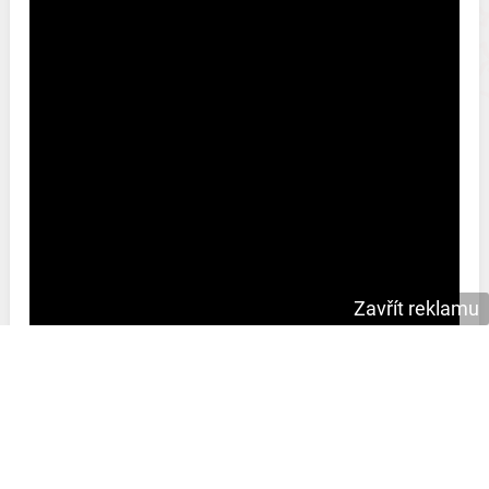
Zavřít reklamu
Co myslíte, budou se naše přání k jmeninám