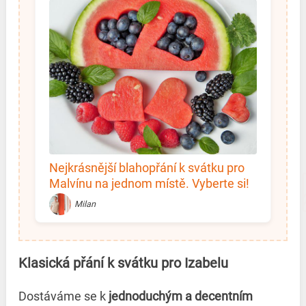
Nejkrásnější blahopřání k svátku pro
Malvínu na jednom místě. Vyberte si!
Milan
Klasická přání k svátku pro Izabelu
Dostáváme se k
jednoduchým a decentním