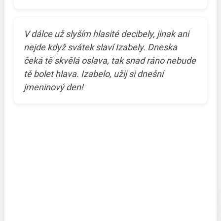
V dálce už slyším hlasité decibely, jinak ani
nejde když svátek slaví Izabely. Dneska
čeká tě skvělá oslava, tak snad ráno nebude
tě bolet hlava. Izabelo, užij si dnešní
jmeninový den!