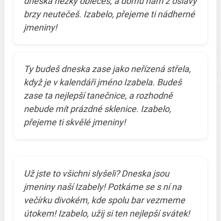
dneska hezky oblečeš, a domů nám z oslavy
brzy neutečeš. Izabelo, přejeme ti nádherné
jmeniny!
Ty budeš dneska zase jako neřízená střela,
když je v kalendáři jméno Izabela. Budeš
zase ta nejlepší tanečnice, a rozhodně
nebude mít prázdné sklenice. Izabelo,
přejeme ti skvělé jmeniny!
Už jste to všichni slyšeli? Dneska jsou
jmeniny naší Izabely! Potkáme se s ní na
večírku divokém, kde spolu bar vezmeme
útokem! Izabelo, užij si ten nejlepší svátek!