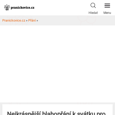
Skip
to
Hledat
Menu
content
Pranickovice.cz
»
Přání
»
Nejkrásnější blahopřání k svátku pro