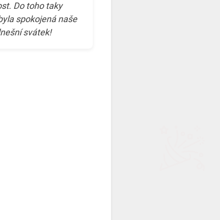
ost. Do toho taky
 byla spokojená naše
 dnešní svátek!