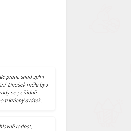
le přání, snad splní
ání. Dnešek měla bys
arády se pořádně
e ti krásný svátek!
hlavně radost,