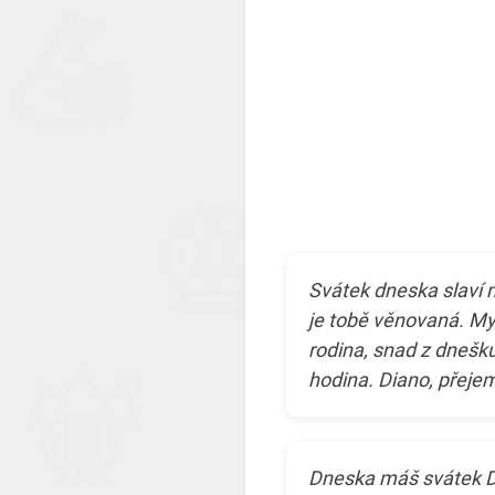
Svátek dneska slaví 
je tobě věnovaná. My
rodina, snad z dnešku
hodina. Diano, přeje
Dneska máš svátek Di