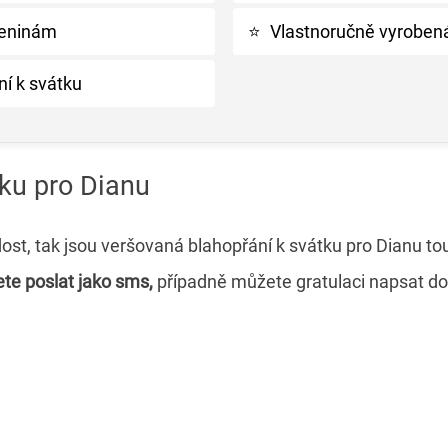
meninám
⭐
Vlastnoručně vyrobená
ní k svátku
ku pro Dianu
ost, tak jsou veršovaná blahopřání k svátku pro Dianu to
ete poslat jako sms,
případně můžete gratulaci napsat do