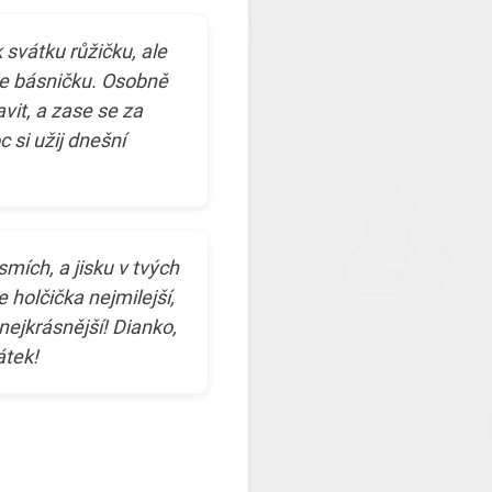
k svátku růžičku, ale
le básničku. Osobně
it, a zase se za
 si užij dnešní
smích, a jisku v tvých
 holčička nejmilejší,
nejkrásnější! Dianko,
átek!