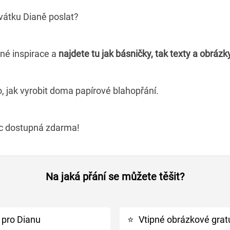
svátku Dianě poslat?
lné inspirace a
najdete tu jak básničky, tak texty a obrázk
o, jak vyrobit doma papírové blahopřání.
íc dostupná zdarma!
Na jaká přání se můžete těšit?
 pro Dianu
⭐
Vtipné obrázkové grat