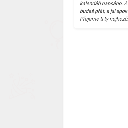
kalendáři napsáno. Ať 
budeš přát, a jsi spo
Přejeme ti ty nejhezč