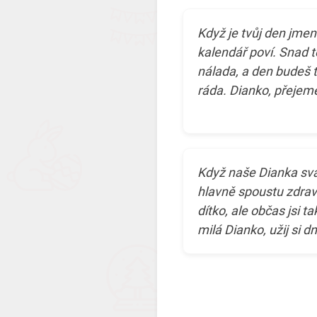
Když je tvůj den jme
kalendář poví. Snad t
nálada, a den budeš t
ráda. Dianko, přejeme
Když naše Dianka svát
hlavně spoustu zdrav
dítko, ale občas jsi t
milá Dianko, užij si d