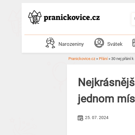
Skip
to
content
Narozeniny
Svátek
Pranickovice.cz
»
Přání
»
30 nej přání 
Nejkrásnějš
jednom míst
25. 07. 2024