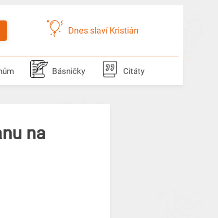
Dnes slaví Kristián
dnům
Básničky
Citáty
anu na