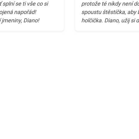
splní se ti vše co si
protože té nikdy není d
kojená napořád!
spoustu štěstíčka, aby
í jmeniny, Diano!
holčička. Diano, užij si