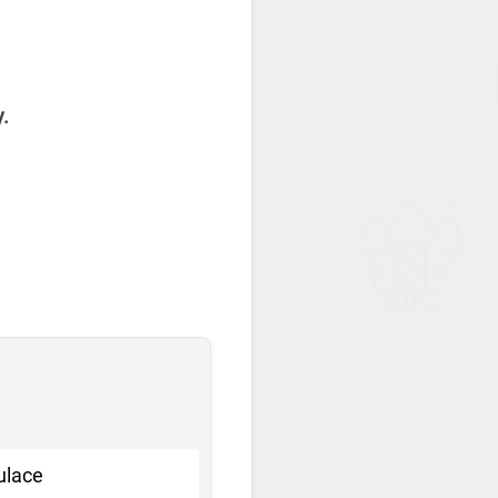
y.
ulace