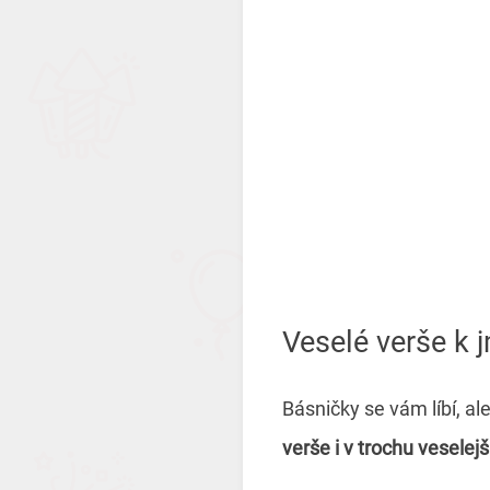
Veselé verše k
Básničky se vám líbí, al
verše i v trochu veselejší