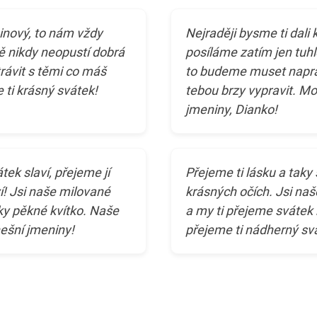
ninový, to nám vždy
Nejraději bysme ti dali 
ě nikdy neopustí dobrá
posíláme zatím jen tuh
rávit s těmi co máš
to budeme muset naprav
 ti krásný svátek!
tebou brzy vypravit. Moc
jmeniny, Dianko!
ek slaví, přejeme jí
Přejeme ti lásku a taky 
í! Jsi naše milované
krásných očích. Jsi naše
aky pěkné kvítko. Naše
a my ti přejeme svátek 
nešní jmeniny!
přejeme ti nádherný sv