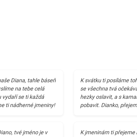
naše Diana, tahle báseň
K svátku ti posíláme toh
slíme na tebe celá
se všechna tvá očekáv
 vydaří se ti každá
hezky oslavit, a s kam
me ti nádherné jmeniny!
pobavit. Dianko, přejem
ano, tvé jméno je v
K jmeninám ti přejeme 