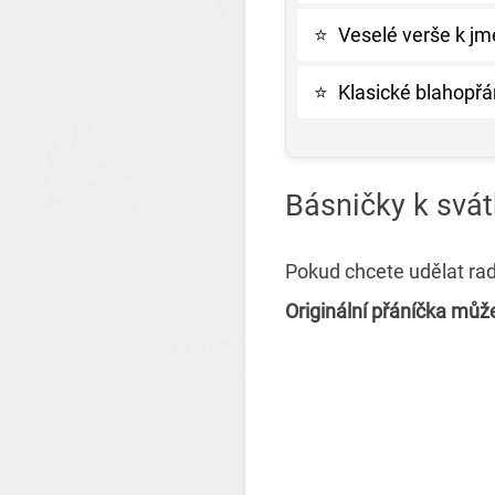
⭐
Veselé verše k j
⭐
Klasické blahopřá
Básničky k svát
Pokud chcete udělat rad
Originální přáníčka můž