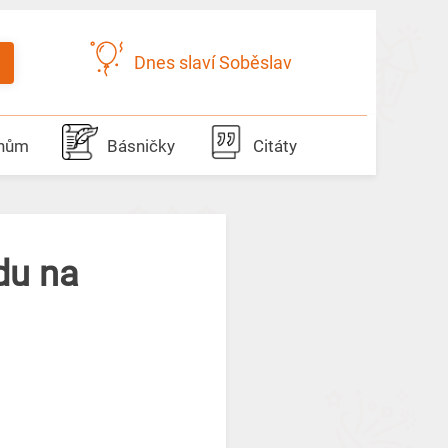
Dnes slaví Soběslav
dnům
Básničky
Citáty
du na