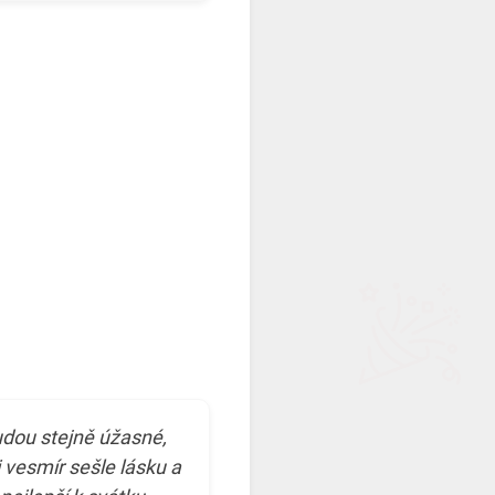
budou stejně úžasné,
i vesmír sešle lásku a