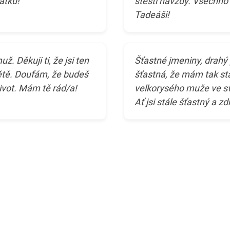
átku!
štěstí navždy. Všechno 
Tadeáši!
. Děkuji ti, že jsi ten
Šťastné jmeniny, drahý 
větě. Doufám, že budeš
šťastná, že mám tak sta
ivot. Mám tě rád/a!
velkorysého muže ve své
Ať jsi stále šťastný a zd