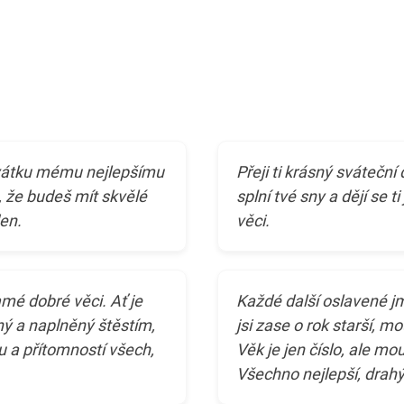
svátku mému nejlepšímu
Přeji ti krásný sváteční 
 že budeš mít skvělé
splní tvé sny a dějí se t
den.
věci.
samé dobré věci. Ať je
Každé další oslavené j
ný a naplněný štěstím,
jsi zase o rok starší, mo
ou a přítomností všech,
Věk je jen číslo, ale mou
Všechno nejlepší, drahý