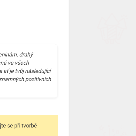
eninám, drahý
hná ve všech
 ať je tvůj následující
ýznamných pozitivních
te se při tvorbě