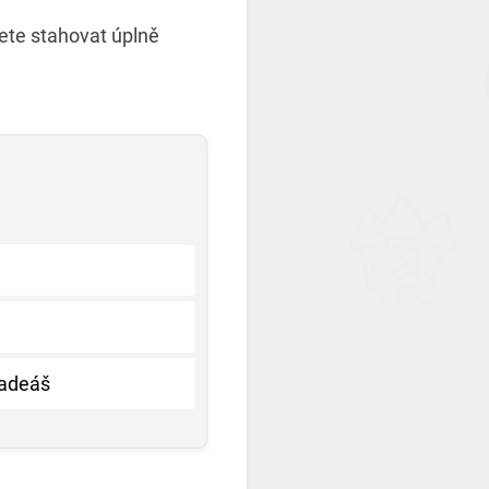
žete stahovat úplně
Tadeáš