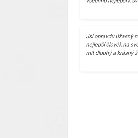
všechno nejlepší k sv
Jsi opravdu úžasný muž
nejlepší člověk na s
mít dlouhý a krásný ž