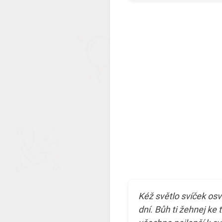
Kéž světlo svíček osví
dní. Bůh ti žehnej ke 