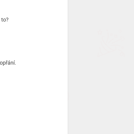
a to?
opřání.