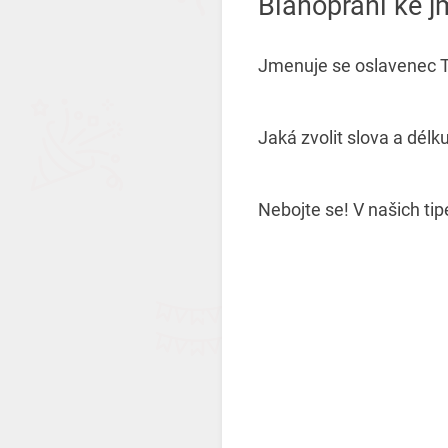
Blahopřání ke 
Jmenuje se oslavenec Ta
Jaká zvolit slova a délk
Nebojte se! V našich tip