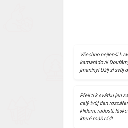
Všechno nejlepší k 
kamarádovi! Doufám,
jmeniny! Užij si svůj 
Přeji ti k svátku jen 
celý tvůj den rozzáře
klidem, radostí, lásk
které máš rád!