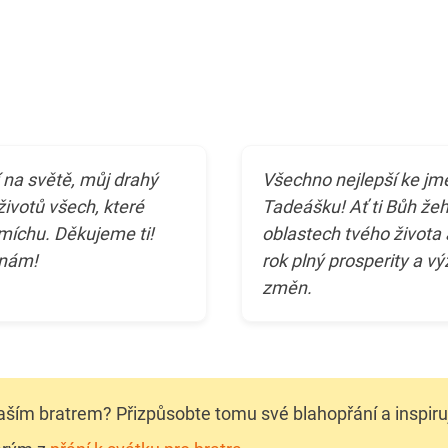
í na světě, můj drahý
Všechno nejlepší ke jm
životů všech, které
Tadeášku! Ať ti Bůh že
 smíchu. Děkujeme ti!
oblastech tvého života a
inám!
rok plný prosperity a v
změn.
ším bratrem? Přizpůsobte tomu své blahopřání a inspiruj