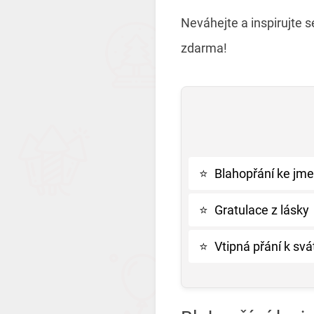
Neváhejte a inspirujte s
zdarma!
⭐
Blahopřání ke jm
⭐
Gratulace z lásky
⭐
Vtipná přání k sv