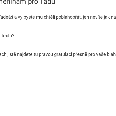
jmeninám pro Tádu
deáš a vy byste mu chtěli poblahopřát, jen nevíte jak n
u textu?
ech jistě najdete tu pravou gratulaci přesně pro vaše blah