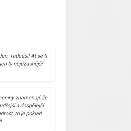
den, Tadeáši! Ať se ti
i jen ty nejúžasnější
meniny znamenají, že
udřejší a dospělejší.
drost, to je poklad.
!