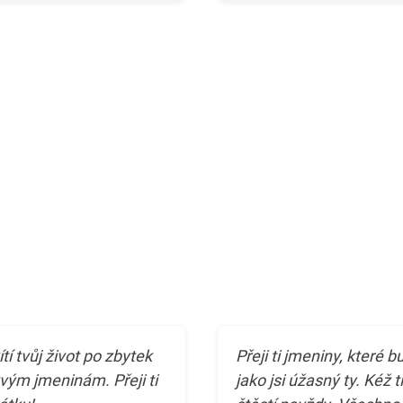
tí tvůj život po zbytek
Přeji ti jmeniny, které 
tvým jmeninám. Přeji ti
jako jsi úžasný ty. Kéž t