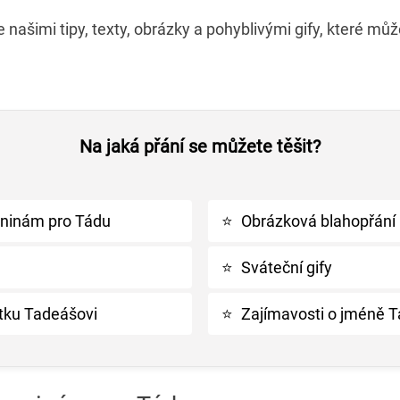
e našimi tipy, texty, obrázky a pohyblivými gify, které mů
Na jaká přání se můžete těšit?
eninám pro Tádu
⭐
Obrázková blahopřání
⭐
Sváteční gify
átku Tadeášovi
⭐
Zajímavosti o jméně 