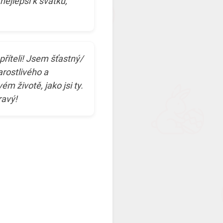
nejlepší k svátku,
příteli! Jsem šťastný/
rostlivého a
m životě, jako jsi ty.
ravý!