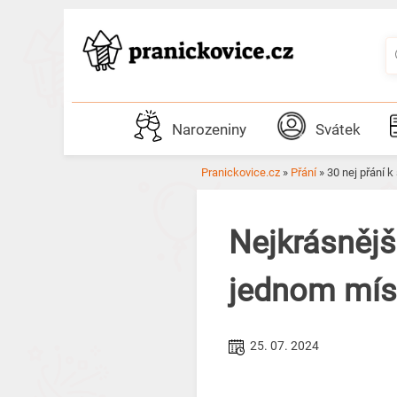
Skip
to
content
Narozeniny
Svátek
Pranickovice.cz
»
Přání
»
30 nej přání 
Nejkrásnějš
jednom míst
25. 07. 2024