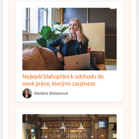
Nejlepší blahopřání k odchodu do
nové práce, kterými zaujmete.
Inspirujte se!
Markéta Bieleszová