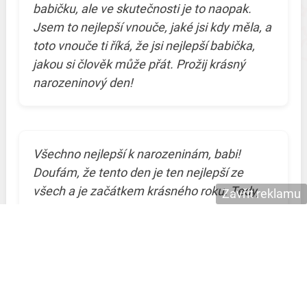
babičku, ale ve skutečnosti je to naopak.
Jsem to nejlepší vnouče, jaké jsi kdy měla, a
toto vnouče ti říká, že jsi nejlepší babička,
jakou si člověk může přát. Prožij krásný
narozeninový den!
Všechno nejlepší k narozeninám, babi!
Doufám, že tento den je ten nejlepší ze
všech a je začátkem krásného roku. Tedy,
Zavřít reklamu
spíše desetiletí, abychom si byli jisti, že tady
s námi budeš ještě hodně dlouho.
Nedělej si starosti s tím, že stárneš – v
mých očích budeš vždy ta nejúžasnější