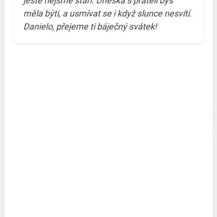
ještě nejsme staří. Dneska s přáteli bys
měla býti, a usmívat se i když slunce nesvítí.
Danielo, přejeme ti báječný svátek!