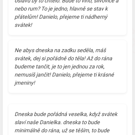
oslavu by to chtělo. Bude to víno, slivovice a
nebo rum? To je jedno, hlavně se stav k
přátelům! Danielo, přejeme ti nádherný
svátek!
Ne abys dneska na zadku seděla, máš
svátek, dej si pořádně do těla! Až do rána
budeme tančit, je to jen jednou za rok,
nemusíš jančit! Danielo, přejeme ti krásné
jmeniny!
Dneska bude pořádná veselka, když svátek
slaví naše Danielka. dneska to bude
minimálně do rána, už se těším, to bude