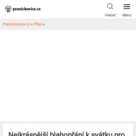
Skip
to
Hledat
Menu
content
Pranickovice.cz
»
Přání
»
Nejkrásnější blahopřání k svátku pro