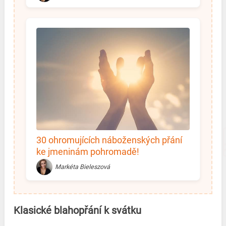
30 ohromujících náboženských přání
ke jmeninám pohromadě!
Pogratulujte svým blízkým opravdu
Markéta Bieleszová
jedinečným způsobem
Klasické blahopřání k svátku