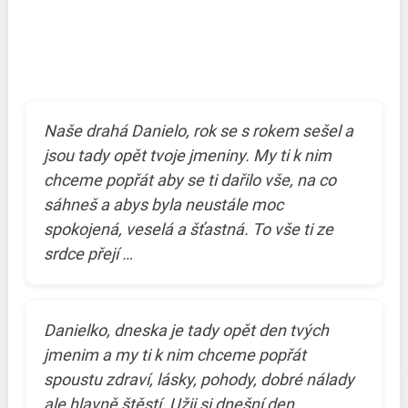
Naše drahá Danielo, rok se s rokem sešel a
jsou tady opět tvoje jmeniny. My ti k nim
chceme popřát aby se ti dařilo vše, na co
sáhneš a abys byla neustále moc
spokojená, veselá a šťastná. To vše ti ze
srdce přejí …
Danielko, dneska je tady opět den tvých
jmenim a my ti k nim chceme popřát
spoustu zdraví, lásky, pohody, dobré nálady
ale hlavně štěstí. Užij si dnešní den.