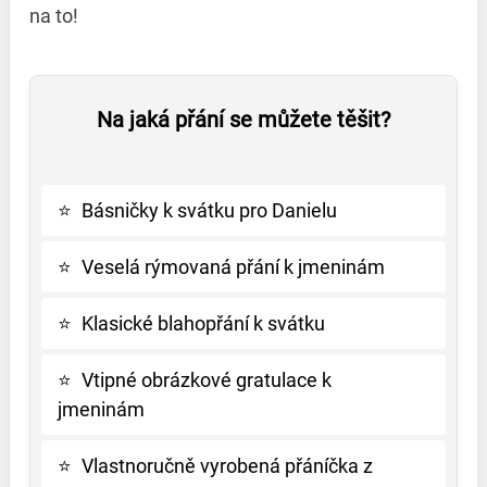
na to!
Na jaká přání se můžete těšit?
⭐
Básničky k svátku pro Danielu
⭐
Veselá rýmovaná přání k jmeninám
⭐
Klasické blahopřání k svátku
⭐
Vtipné obrázkové gratulace k
jmeninám
⭐
Vlastnoručně vyrobená přáníčka z