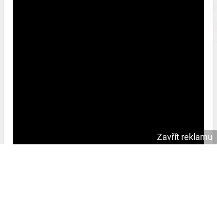
Zavřít reklamu
Jak se vám líbila přání k jmeninám pro Danielu?