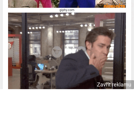
giphy.com
Zavřít reklamu
giphy.com
Vlastnoručně vyrobená papírová přáníčka