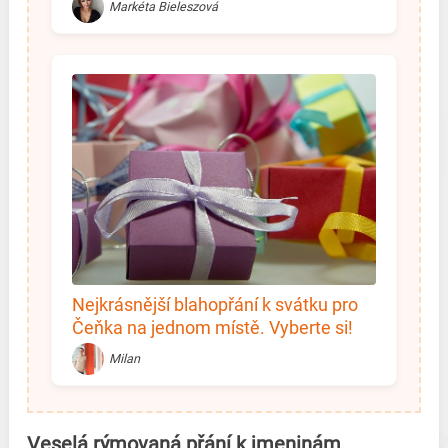
Markéta Bieleszová
Nejkrásnější blahopřání k svátku pro
Čeňka na jednom místě. Vyberte si!
Milan
Veselá rýmovaná přání k jmeninám