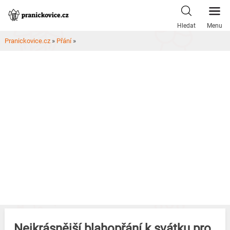
Skip
to
Hledat
Menu
content
Pranickovice.cz
»
Přání
»
Nejkrásnější blahopřání k svátku pro