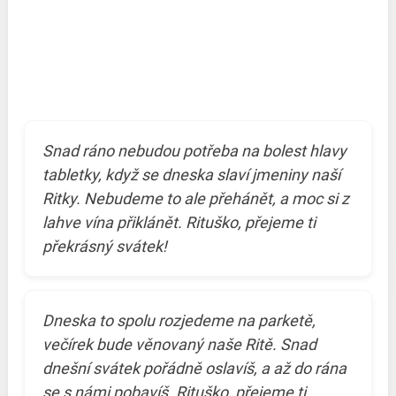
Snad ráno nebudou potřeba na bolest hlavy
tabletky, když se dneska slaví jmeniny naší
Ritky. Nebudeme to ale přehánět, a moc si z
lahve vína přiklánět. Rituško, přejeme ti
překrásný svátek!
Dneska to spolu rozjedeme na parketě,
večírek bude věnovaný naše Ritě. Snad
dnešní svátek pořádně oslavíš, a až do rána
se s námi pobavíš. Rituško, přejeme ti