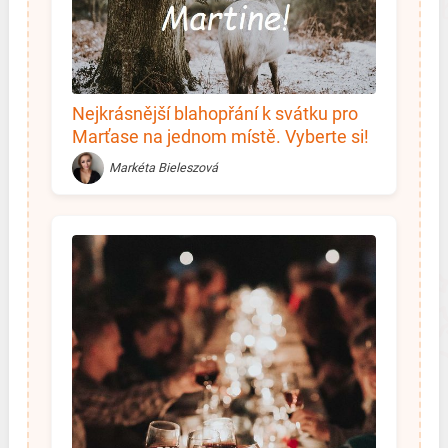
Nejkrásnější blahopřání k svátku pro
Marťase na jednom místě. Vyberte si!
Markéta Bieleszová