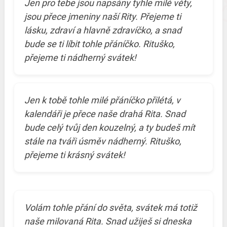
Jen pro tebe jsou napsány tyhle milé věty,
jsou přece jmeniny naší Rity. Přejeme ti
lásku, zdraví a hlavně zdravíčko, a snad
bude se ti líbit tohle přáníčko. Rituško,
přejeme ti nádherný svátek!
Jen k tobě tohle milé přáníčko přilétá, v
kalendáři je přece naše drahá Rita. Snad
bude celý tvůj den kouzelný, a ty budeš mít
stále na tváři úsměv nádherný. Rituško,
přejeme ti krásný svátek!
Volám tohle přání do světa, svátek má totiž
naše milovaná Rita. Snad užiješ si dneska