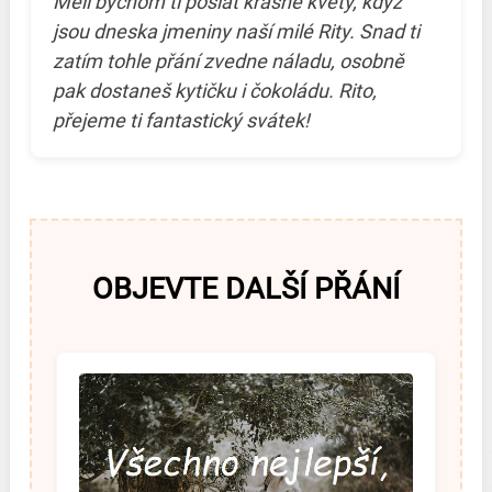
Měli bychom ti poslat krásné květy, když
jsou dneska jmeniny naší milé Rity. Snad ti
zatím tohle přání zvedne náladu, osobně
pak dostaneš kytičku i čokoládu. Rito,
přejeme ti fantastický svátek!
OBJEVTE DALŠÍ PŘÁNÍ