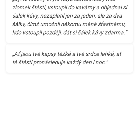
zlomek štěstí, vstoupil do kavárny a objednal si
šálek kávy, nezaplatil jen za jeden, ale za dva
šálky, čímž umožnil někomu méně šťastnému,
kdo vstoupil později, dát si šálek kávy zdarma.“
„Ať jsou tvé kapsy těžké a tvé srdce lehké, ať
tě štěstí pronásleduje každý den i noc.“