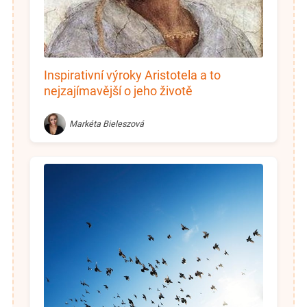
Inspirativní výroky Aristotela a to
nejzajímavější o jeho životě
Markéta Bieleszová