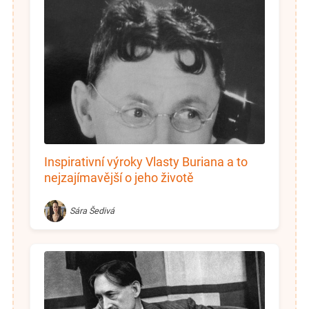
Inspirativní výroky Vlasty Buriana a to
nejzajímavější o jeho životě
Sára Šedivá