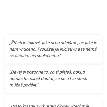
„Štěstí je takové, jaké si ho uděláme, ne jaké je
nám vnuceno. Prokázal jsi iniciativu a ta nemá
se štěstím nic společného.“
„Dávej si pozor na to, co si přeješ, pokud
nemáš tu milost doufat, že se o tvé štěstí
můžeš podělit.“
„Byl to krásný zvyk. Když člověk, který měl