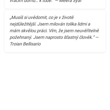
vracím domů… k tobě.“ — Meera Syal
„Musíš si uvědomit, co je v životě
nejdůležitější. Jsem milován tolika lidmi a
mám skvělou práci. Vím, že jsem neuvěřitelně
požehnaný. Jsem naprosto šťastný člověk.“ —
Troian Bellisario