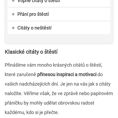
⭐
Vtipné citáty o štěstí
⭐
Přání pro štěstí
⭐
Citáty o neštěstí
Klasické citáty o štěstí
Přinášíme vám mnoho krásných citátů o štěstí,
které zaručeně
přinesou inspiraci a motivaci
do
vašich nadcházejících dní. Je jen na vás jak s citáty
naložíte. Věříme však, že ve zprávě nebo papírovém
přáníčku by mohly udělat obrovskou radost
každému, kdo si je přečte.