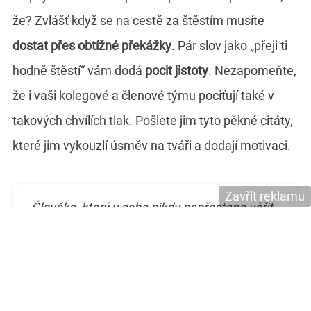
že? Zvlášť když se na cestě za štěstím musíte
dostat přes obtížné překážky
. Pár slov jako „přeji ti
hodně štěstí“ vám dodá
pocit jistoty
. Nezapomeňte,
že i vaši kolegové a členové týmu pociťují také v
takových chvílích tlak. Pošlete jim tyto pěkné citáty,
které jim vykouzlí úsměv na tváři a dodají motivaci.
Zavřít reklamu
„Člověka, který v sebe nikdy nepřestane věřit,
nic nezastaví! Sebedůvěra je nejlepší brnění,
jaké může kdo nosit. Hodně štěstí!“
„Již delší dobu hraješ hru života jako jediný