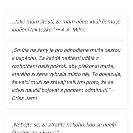
„Jaké mám štěstí, že mám něco, kvůli čemu je
loučení tak těžké.“ — A.A. Milne
„Smůla na ženy je pro odhodlané muže cestou
k úspěchu. Za každé neštěstí udělá z
rozhořčení další pokrok, aby překonal muže,
kterého si žena vybrala místo něj. To dokazuje,
že velcí muži se stávají velkými proto, že se
kdysi naučili bojovat s pocitem odmítnutí.“ —
Criss Jami
„Nebojte se, že ztratíte někoho, kdo se necítí
šťastný, že vás má.“