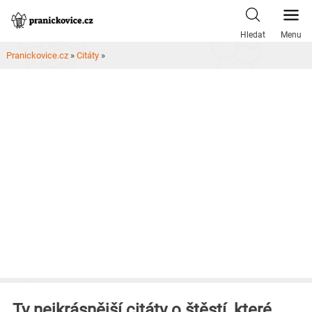
Skip
to
Hledat
Menu
content
Pranickovice.cz
»
Citáty
»
Ty nejkrásnější citáty o štěstí, které