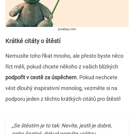
pixabay.com
Krátké citáty o štěstí
Nemusíte toho říkat mnoho, ale přesto byste něco
říct měli, pokud chcete někoho z vašich blízkých
podpořit v cestě za úspěchem
. Pokud nechcete
vést dlouhý inspirativní monolog, vezměte si na
podporu jeden z těchto krátkých citátů pro štěstí!
„Se štěstím je to tak: Nevíte, jestli je dobré,
nebo špatné, dokud nemáte určitou