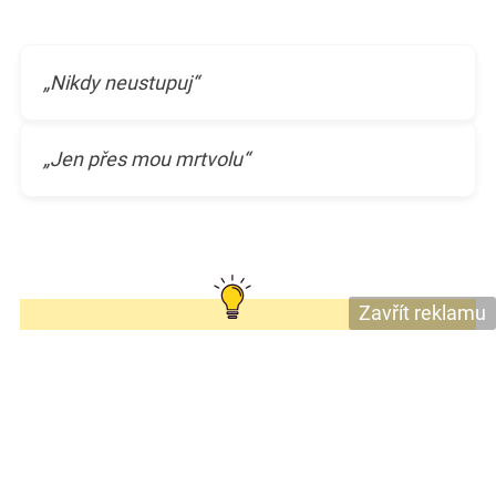
„Nikdy neustupuj“
„Jen přes mou mrtvolu“
Zavřít reklamu
Hodily by se vám gratulaci pro budoucí
rodiče? Vyberte si z našich
sladkých přání
k těhotenství
!