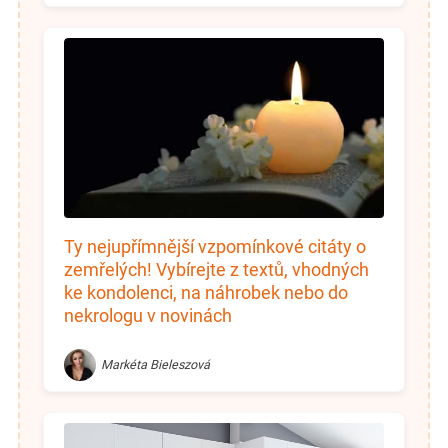
Ty nejupřímnější vzpomínkové citáty o
zemřelých! Vybírejte z textů, vhodných
ke kondolenci, na náhrobek nebo do
nekrologu v novinách
Markéta Bieleszová