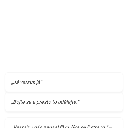
„Já versus já“
„Bojte se a přesto to udělejte.“
„Vesmír v nás napsal fikci, říká se jí strach.“ –