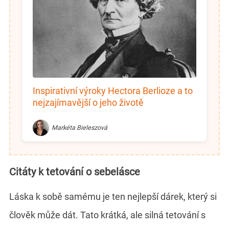
Inspirativní výroky Hectora Berlioze a to
nejzajímavější o jeho životě
Markéta Bieleszová
Citáty k tetování o sebelásce
Láska k sobě samému je ten nejlepší dárek, který si
člověk může dát. Tato krátká, ale silná tetování s