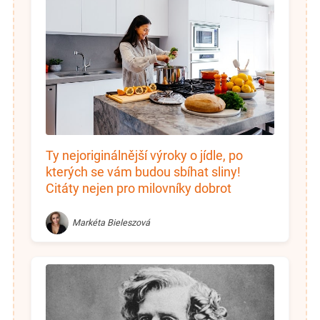
Ty nejoriginálnější výroky o jídle, po
kterých se vám budou sbíhat sliny!
Citáty nejen pro milovníky dobrot
Markéta Bieleszová