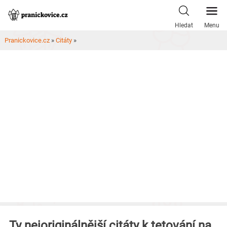
Skip
to
Hledat
Menu
content
Pranickovice.cz
»
Citáty
»
Ty nejoriginálnější citáty k tetování na