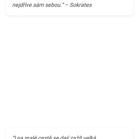
nejdříve sám sebou.” – Sokrates
“I na malé cestě se dají zažít velká