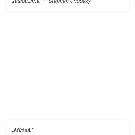
zasloužíme.“ – Stephen Chbosky
„Můžeš.“