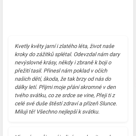
Kvetly květy jarní i zlatého léta, život naše
kroky do zážitků splétal. Odevzdal nám dary
nevýslovné krásy, někdy i zbraně k boji o
přežití tasil. Přinesl nám poklad v očích
našich dětí, škoda, že tak brzy od nás do
dálky letí. Přijmi moje přání skromné v den
tvého svátku, co ze srdce se vine, Přeji ti z
celé své duše štěstí zdraví a přízeň Slunce.
Miluji tě! Všechno nejlepší k svátku.