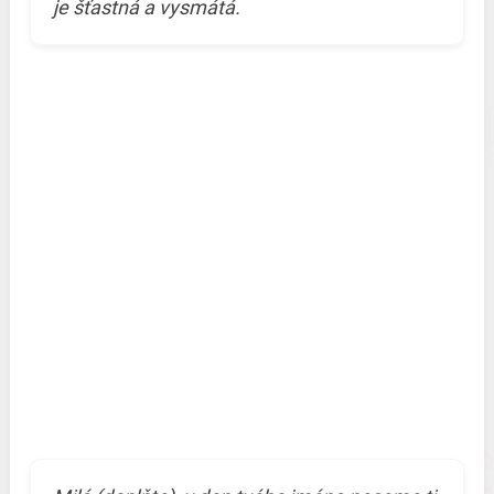
je šťastná a vysmátá.