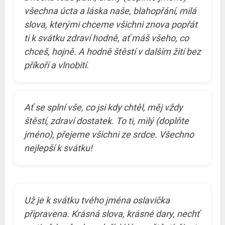
všechna úcta a láska naše, blahopřání, milá
slova, kterými chceme všichni znova popřát
ti k svátku zdraví hodně, ať máš všeho, co
chceš, hojně. A hodně štěstí v dalším žití bez
příkoří a vlnobití.
Ať se splní vše, co jsi kdy chtěl, měj vždy
štěstí, zdraví dostatek. To ti, milý (doplňte
jméno), přejeme všichni ze srdce. Všechno
nejlepší k svátku!
Už je k svátku tvého jména oslavička
připravena. Krásná slova, krásné dary, nechť