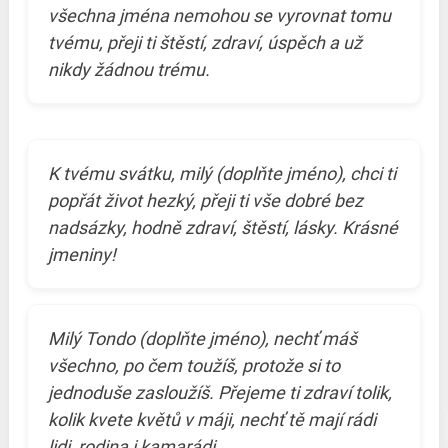
všechna jména nemohou se vyrovnat tomu
tvému, přeji ti štěstí, zdraví, úspěch a už
nikdy žádnou trému.
K tvému svátku, milý (doplňte jméno), chci ti
popřát život hezký, přeji ti vše dobré bez
nadsázky, hodně zdraví, štěstí, lásky. Krásné
jmeniny!
Milý Tondo (doplňte jméno), nechť máš
všechno, po čem toužíš, protože si to
jednoduše zasloužíš. Přejeme ti zdraví tolik,
kolik kvete květů v máji, nechť tě mají rádi
lidi, rodina i kamarádi.