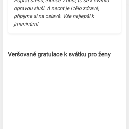
Popřát štěstí, Slunce v duši, to se k svátku
opravdu sluší. A nechť je i tělo zdravé,
připijme si na oslavě. Vše nejlepší k
jmeninám!
Veršované gratulace k svátku pro ženy