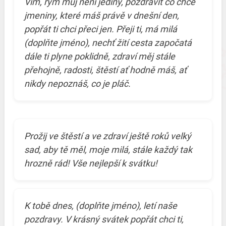
Vím, rým můj není jediný, pozdravit co chce
jmeniny, které máš právě v dnešní den,
popřát ti chci přeci jen. Přeji ti, má milá
(doplňte jméno), nechť žití cesta započatá
dále ti plyne poklidně, zdraví měj stále
přehojně, radosti, štěstí ať hodně máš, ať
nikdy nepoznáš, co je pláč.
Prožij ve štěstí a ve zdraví ještě roků velký
sad, aby tě měl, moje milá, stále každý tak
hrozně rád! Vše nejlepší k svátku!
K tobě dnes, (doplňte jméno), letí naše
pozdravy. V krásný svátek popřát chci ti,