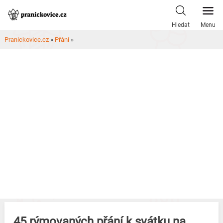
Skip
to
Hledat
Menu
content
Pranickovice.cz
»
Přání
»
45 rýmovaných přání k svátku na