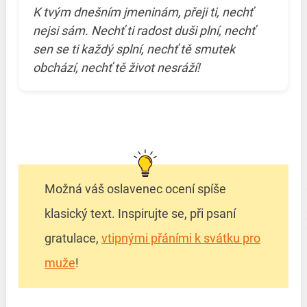
K tvým dnešním jmeninám, přeji ti, nechť
nejsi sám. Nechť ti radost duši plní, nechť
sen se ti každý splní, nechť tě smutek
obchází, nechť tě život nesráží!
Možná váš oslavenec ocení spíše
klasický text. Inspirujte se, při psaní
gratulace,
vtipnými přáními k svátku pro
muže
!