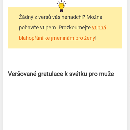
Žádný z veršů vás nenadchl? Možná
pobavíte vtipem. Prozkoumejte
vtipná
blahopřání ke jmeninám pro ženy
!
Veršované gratulace k svátku pro muže