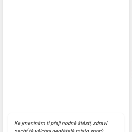
Ke jmeninám ti přeji hodně štěstí, zdraví
nechť tě všichni nepřátelé místo sporů