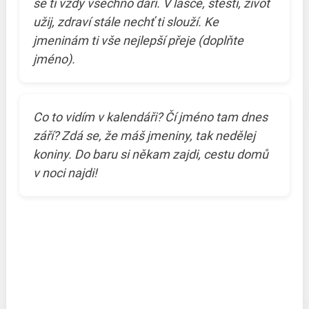
se ti vždy všechno daří. V lásce, štěstí, život
užij, zdraví stále nechť ti slouží. Ke
jmeninám ti vše nejlepší přeje (doplňte
jméno).
Co to vidím v kalendáři? Čí jméno tam dnes
září? Zdá se, že máš jmeniny, tak nedělej
koniny. Do baru si někam zajdi, cestu domů
v noci najdi!