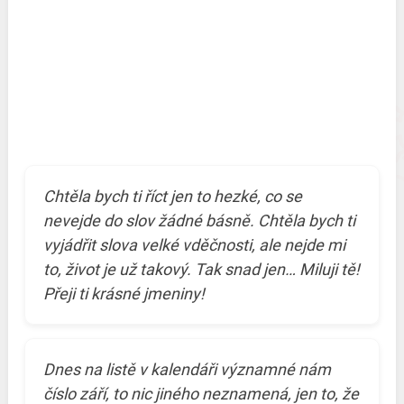
Chtěla bych ti říct jen to hezké, co se
nevejde do slov žádné básně. Chtěla bych ti
vyjádřit slova velké vděčnosti, ale nejde mi
to, život je už takový. Tak snad jen… Miluji tě!
Přeji ti krásné jmeniny!
Dnes na listě v kalendáři významné nám
číslo září, to nic jiného neznamená, jen to, že