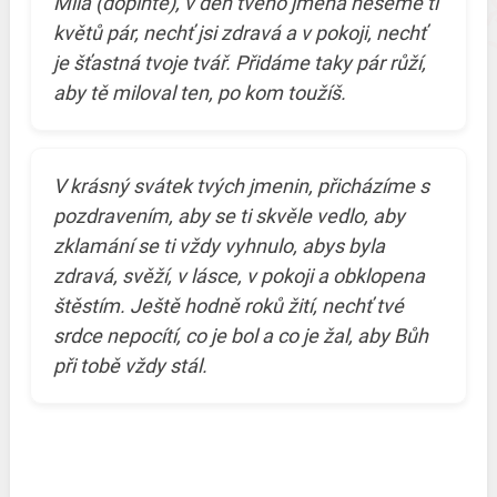
Milá (doplňte), v den tvého jména neseme ti
květů pár, nechť jsi zdravá a v pokoji, nechť
je šťastná tvoje tvář. Přidáme taky pár růží,
aby tě miloval ten, po kom toužíš.
V krásný svátek tvých jmenin, přicházíme s
pozdravením, aby se ti skvěle vedlo, aby
zklamání se ti vždy vyhnulo, abys byla
zdravá, svěží, v lásce, v pokoji a obklopena
štěstím. Ještě hodně roků žití, nechť tvé
srdce nepocítí, co je bol a co je žal, aby Bůh
při tobě vždy stál.