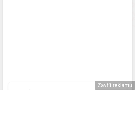
Zavřít reklamu
Nechť máš život jako sen, užívej si každý
den. Od starosti žádné vrásky, v každé chvíli
hodně lásky. Všechno nejlepší ke jmeninám!
Přeji ti štěstí, přeji ti zdraví, nechť ti naše