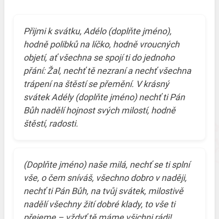
Přijmi k svátku, Adélo (doplňte jméno),
hodně polibků na líčko, hodně vroucných
objetí, ať všechna se spojí ti do jednoho
přání: Žal, nechť tě nezraní a nechť všechna
trápení na štěstí se přemění. V krásný
svátek Adély (doplňte jméno) nechť ti Pán
Bůh nadělí hojnost svých milostí, hodně
štěstí, radosti.
(Doplňte jméno) naše milá, nechť se ti splní
vše, o čem sníváš, všechno dobro v naději,
nechť ti Pán Bůh, na tvůj svátek, milostivě
nadělí všechny žití dobré klady, to vše ti
přejeme – vždyť tě máme všichni rádi!