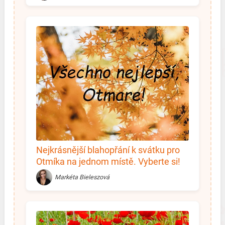
Nejkrásnější blahopřání k svátku pro
Otmíka na jednom místě. Vyberte si!
Markéta Bieleszová