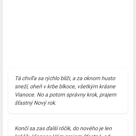
Tá chvíľa sa rýchlo blíži, a za oknom husto
sneží, oheň v krbe blkoce, všetkým krásne
Vianoce. No a potom správny krok, prajem
šťastný Nový rok.
Končí sa zas ďalší rôčik, do nového je len