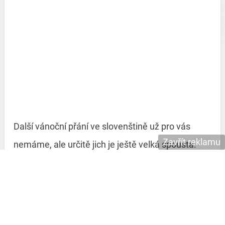
Další vánoční přání ve slovenštině už pro vás
Zavřít reklamu
nemáme, ale určitě jich je ještě velká spousta.
Doufáme, že jsme se vám alespoň minimálně
trefili do vkusu a vaše letošní přáníčko tak půjde
hezky od ruky.