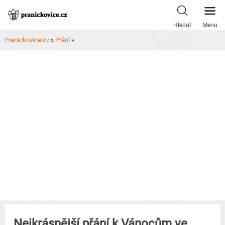
Skip
to
Hledat
Menu
content
Pranickovice.cz
»
Přání
»
Nejkrásnější přání k Vánocům ve