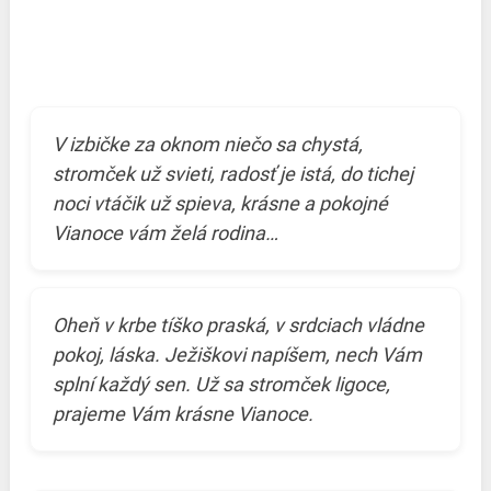
V izbičke za oknom niečo sa chystá,
stromček už svieti, radosť je istá, do tichej
noci vtáčik už spieva, krásne a pokojné
Vianoce vám želá rodina…
Oheň v krbe tíško praská, v srdciach vládne
pokoj, láska. Ježiškovi napíšem, nech Vám
splní každý sen. Už sa stromček ligoce,
prajeme Vám krásne Vianoce.