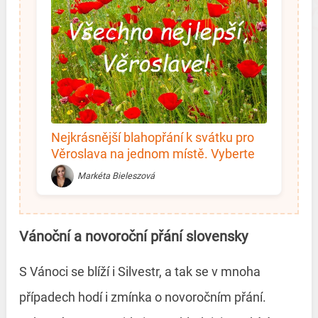
Nejkrásnější blahopřání k svátku pro
Věroslava na jednom místě. Vyberte
si!
Markéta Bieleszová
Vánoční a novoroční přání slovensky
S Vánoci se blíží i Silvestr, a tak se v mnoha
případech hodí i zmínka o novoročním přání.