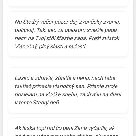
Na Štedrý večer pozor daj, zvončeky zvonia,
počúvaj. Tak, ako za oblokom sniežik padá,
nech na Tvoj stôl šťastie sadá. Preži sviatok
Vianočný, plný slasti a radosti.
Lásku a zdravie, šťastie a nehu, nech tebe
taktiež prinesie vianočný sen. Prianie svoje
posielam na vločke snehu, zachyť ju na dlani
v tento Štedrý deň.
Ak láska topí ľad čo pani Zima vyčarila, ak