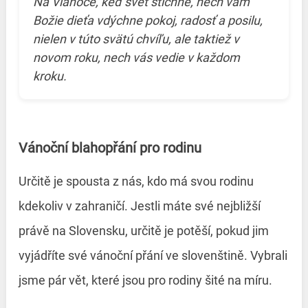
Na Vianoce, keď svet stíchne, nech vám
Božie dieťa vdýchne pokoj, radosť a posilu,
nielen v túto svätú chvíľu, ale taktiež v
novom roku, nech vás vedie v každom
kroku.
Vánoční blahopřání pro rodinu
Určitě je spousta z nás, kdo má svou rodinu
kdekoliv v zahraničí. Jestli máte své nejbližší
právě na Slovensku, určitě je potěší, pokud jim
vyjádříte své vánoční přání ve slovenštině. Vybrali
jsme pár vět, které jsou pro rodiny šité na míru.