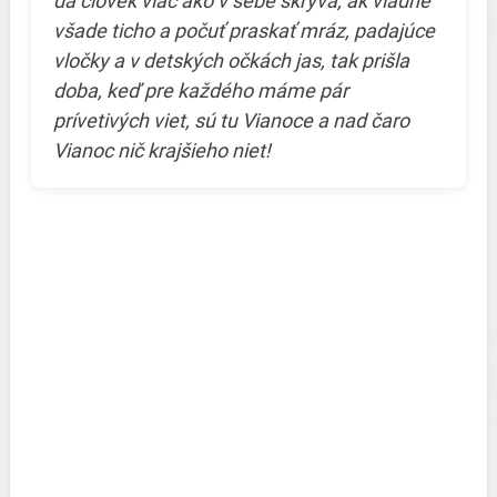
dá človek viac ako v sebe skrýva, ak vládne
všade ticho a počuť praskať mráz, padajúce
vločky a v detských očkách jas, tak prišla
doba, keď pre každého máme pár
prívetivých viet, sú tu Vianoce a nad čaro
Vianoc nič krajšieho niet!