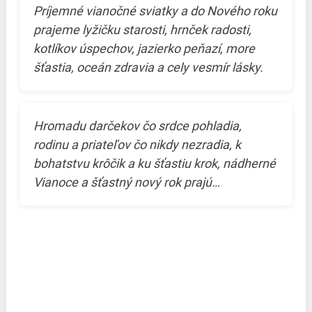
Príjemné vianočné sviatky a do Nového roku
prajeme lyžičku starosti, hrnček radosti,
kotlíkov úspechov, jazierko peňazí, more
šťastia, oceán zdravia a cely vesmír lásky.
Hromadu darčekov čo srdce pohladia,
rodinu a priateľov čo nikdy nezradia, k
bohatstvu krôčik a ku šťastiu krok, nádherné
Vianoce a šťastný nový rok prajú…