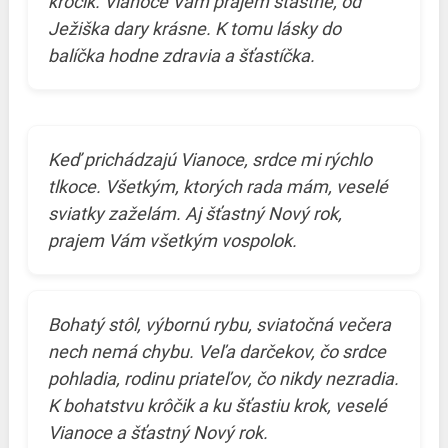
krôčik. Vianoce Vám prajem šťastné, od
Ježiška dary krásne. K tomu lásky do
balíčka hodne zdravia a šťastíčka.
Keď prichádzajú Vianoce, srdce mi rýchlo
tlkoce. Všetkým, ktorých rada mám, veselé
sviatky zaželám. Aj šťastný Nový rok,
prajem Vám všetkým vospolok.
Bohatý stôl, výbornú rybu, sviatočná večera
nech nemá chybu. Veľa darčekov, čo srdce
pohladia, rodinu priateľov, čo nikdy nezradia.
K bohatstvu krôčik a ku šťastiu krok, veselé
Vianoce a šťastný Nový rok.