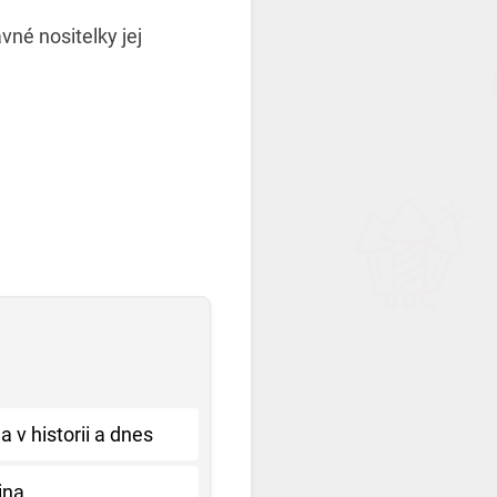
né nositelky jej
 v historii a dnes
ina