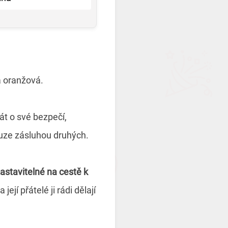
 a oranžová.
át o své bezpečí,
ouze zásluhou druhých.
astavitelné na cestě k
jí přátelé ji rádi dělají