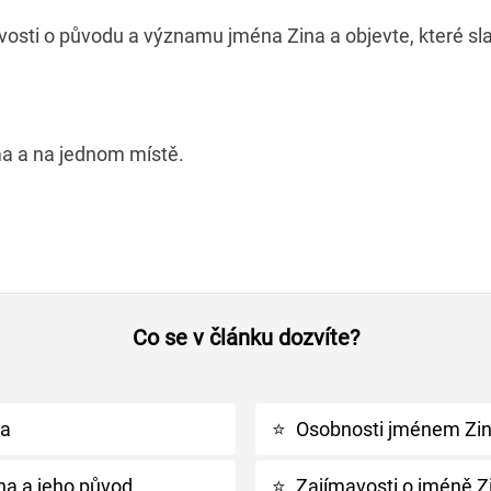
osti o původu a významu jména Zina a objevte, které slav
a a na jednom místě.
Co se v článku dozvíte?
na
⭐
Osobnosti jménem Zina
a a jeho původ
⭐
Zajímavosti o jméně Z