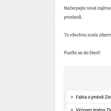
Načerpejte nové zajímav
proslavili.
To všechno zcela zdarm
Pusťte se do čtení!
⭐
Fakta o jméně Zi
⭐
Význam jména Zin