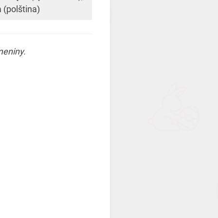
 (polština)
jmeniny.