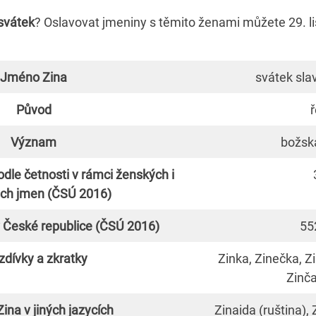
 svátek
? Oslavovat jmeniny s těmito ženami můžete 29. l
Jméno Zina
svátek slav
Původ
Význam
božsk
dle četnosti v rámci ženských i
ch jmen (ČSÚ 2016)
 České republice (ČSÚ 2016)
55
zdívky a zkratky
Zinka, Zinečka, Z
Zinča
na v jiných jazycích
Zinaida (ruština),