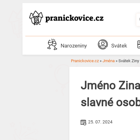
Skip
to
content
Narozeniny
Svátek
Pranickovice.cz
»
Jména
»
Svátek Ziny
Jméno Zina
slavné oso
25. 07. 2024