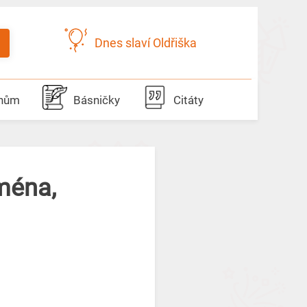
Dnes slaví Oldřiška
dnům
Básničky
Citáty
ména,