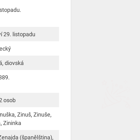
istopadu.
í 29. listopadu
řecký
á, diovská
389.
2 osob
inuška, Zinuš, Zinuše,
, Zininka
 Zenajda (španělština),