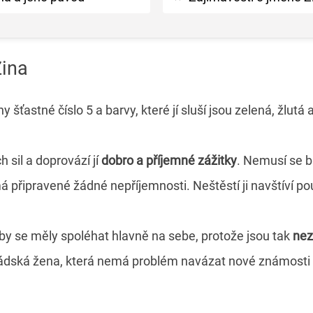
Zina
 šťastné číslo 5 a barvy, které jí sluší jsou zelená, žlutá
h sil a doprovází jí
dobro a příjemné zážitky
. Nemusí se b
á připravené žádné nepříjemnosti. Neštěstí ji navštíví p
by se měly spoléhat hlavně na sebe, protože jsou tak
nez
ádská žena, která nemá problém navázat nové známosti a je