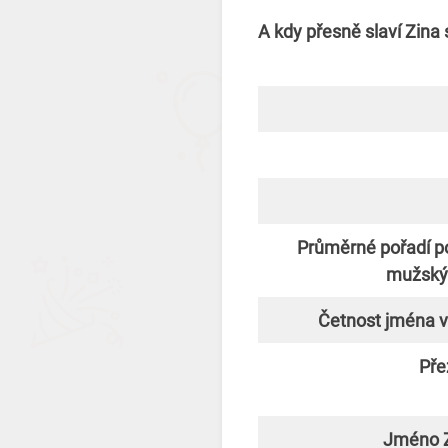
A kdy přesně slaví Zina
Průměrné pořadí po
mužský
Četnost jména v
Pře
Jméno Zi