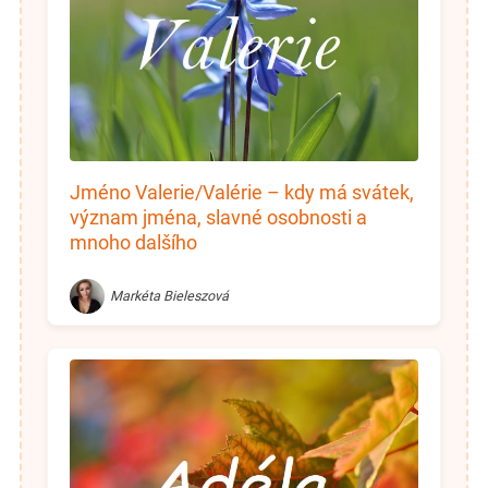
Jméno Valerie/Valérie – kdy má svátek,
význam jména, slavné osobnosti a
mnoho dalšího
Markéta Bieleszová