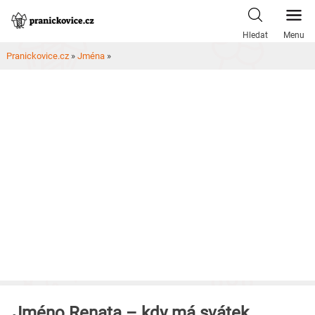
Skip
to
Hledat
Menu
content
Pranickovice.cz
»
Jména
»
Jméno Renata – kdy má svátek,