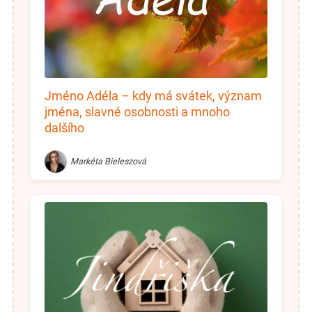
Jméno Adéla – kdy má svátek, význam
jména, slavné osobnosti a mnoho
dalšího
Markéta Bieleszová