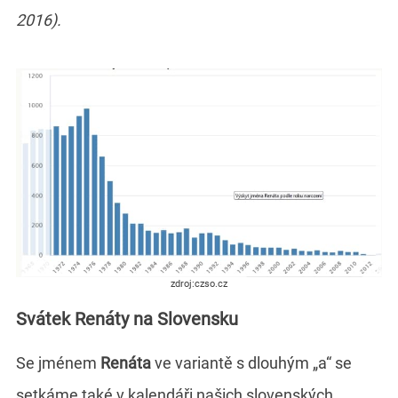
2016).
zdroj:czso.cz
Svátek Renáty na Slovensku
Se jménem
Renáta
ve variantě s dlouhým „a“ se
setkáme také v kalendáři našich slovenských