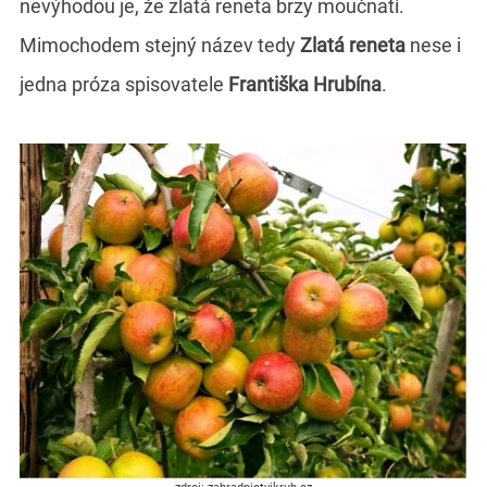
nevýhodou je, že zlatá reneta brzy moučnatí.
Mimochodem stejný název tedy
Zlatá reneta
nese i
jedna próza spisovatele
Františka Hrubína
.