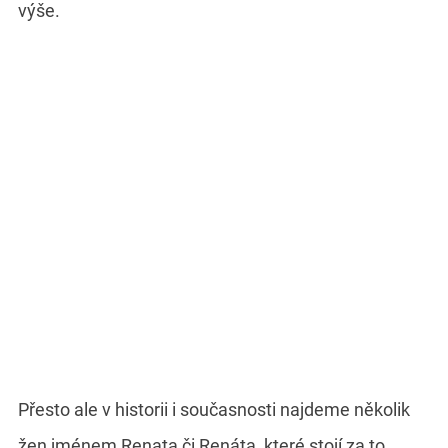
výše.
Přesto ale v historii i současnosti najdeme několik
žen jménem Renata či Renáta, které stojí za to