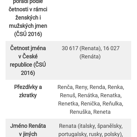
pořadí podle
četnosti v rámci
ženských i
mužských jmen
(ČSÚ 2016)
Četnost jména
30 617 (Renata), 16 027
v České
(Renáta)
republice (ČSÚ
2016)
Přezdívky a
Renča, Reny, Renda, Renka,
zkratky
Renuš, Renátka, Renatka,
Renetka, Renička, Reňulka,
Renuška, Reneta
Jméno Renáta
Renata (italsky, španělsky,
v jiných
portugalsky, rusky, polsky),