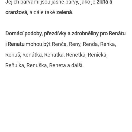
Jejich barvami jsou jasné barvy, jako je
žlutá a
oranžová
, a dále také
zelená
.
Domácí podoby, přezdívky a zdrobněliny pro Renátu
i Renatu
mohou být Renča, Reny, Renda, Renka,
Renuš, Renátka, Renatka, Renetka, Renička,
Reňulka, Renuška, Reneta a další.