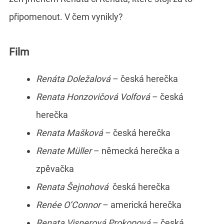
připomenout. V čem vynikly?
Film
Renáta Doležalová
– česká herečka
Renata Honzovičová Volfová
– česká
herečka
Renata Mašková
– česká herečka
Renate Müller
– německá herečka a
zpěvačka
Renata Šejnohová
česká herečka
Renée O’Connor
– americká herečka
Renata Visnerová Prokopová
– česká