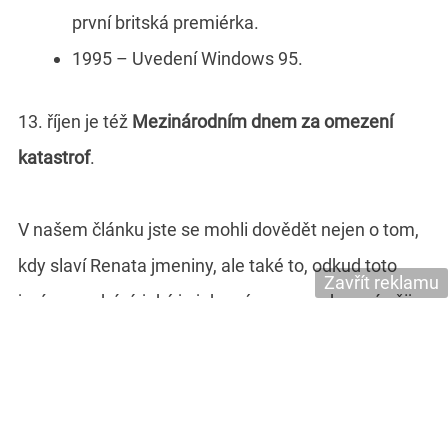
první britská premiérka.
1995 – Uvedení Windows 95.
13. říjen je též
Mezinárodním dnem za omezení
katastrof
.
V našem článku jste se mohli dovědět nejen o tom,
kdy slaví Renata jmeniny, ale také to, odkud toto
Zavřít reklamu
jméno pochází, jaký je jeho význam a zda u nás žije
více žen, které jsou nositelkami jména Renata nebo
Renáta.
V neposlední řadě jste se mohli též seznámit s písní