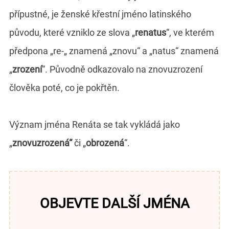
přípustné, je ženské křestní jméno latinského
původu, které vzniklo ze slova „
renatus
“, ve kterém
předpona „re-„ znamená „znovu“ a „natus“ znamená
„
zrození
“. Původně odkazovalo na znovuzrození
člověka poté, co je pokřtěn.
Význam jména Renáta se tak vykládá jako
„
znovuzrozená“
či „
obrozená
“.
OBJEVTE DALŠÍ JMÉNA