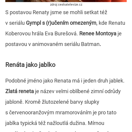
zdroj:ceskatelevize.cz
S postavou Renaty jsme se mohli setkat též
v seriálu
Gympl s (r)učením omezeným
, kde Renatu
Koberovou hrála Eva Burešová.
Renee Montoya
je
postavou v animovaném seriálu Batman
.
Renáta jako jablko
Podobné jméno jako Renata má i jeden druh jablek.
Zlatá reneta
je název velmi oblíbené zimní odrůdy
jabloně. Kromě žlutozelené barvy slupky
s červenooranžovým mramorováním je pro tato
jablka typická též nažloutlá dužina. Mírnou