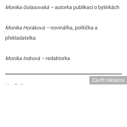
Monika Golasovská –
autorka publikací o bylinkách
Monika Horáková –
novinářka, politička a
překladatelka
Monika Indrová –
redaktorka
Zavřít reklamu
Umění
Monika Asterová Vágnerová –
výtvarnice,
architektka