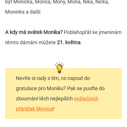
být Monička, Monča, Mony, Moňa, Nika, Nička,
Moninka a další.
A kdy má svátek Monika?
Poblahopřát ke jmeninám
těmto dámám můžete
21. května
.
Nevíte si rady s tím, co napsat do
gratulace pro Moniku? Pak se pusťte do
zkoumání těch nejlepších
svátečních
přáníček Monice
!