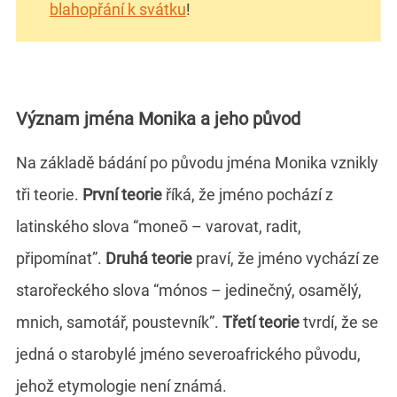
blahopřání k svátku
!
Význam jména Monika a jeho původ
Na základě bádání po původu jména Monika vznikly
tři teorie.
První teorie
říká, že jméno pochází z
latinského slova “moneō – varovat, radit,
připomínat”.
Druhá teorie
praví, že jméno vychází ze
starořeckého slova “mónos – jedinečný, osamělý,
mnich, samotář, poustevník”.
Třetí teorie
tvrdí, že se
jedná o starobylé jméno severoafrického původu,
jehož etymologie není známá.