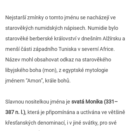
Nejstarší zmínky o tomto jménu se nacházejí ve
starověkých numidských nápisech. Numidie bylo
starověké berberské království v dnešním Alžírsku a
menší části západního Tuniska v severní Africe.
Název mohl obsahovat odkaz na starověkého
libyjského boha (mon), z egyptské mytologie
jménem “Amon”, krále bohů.
Slavnou nositelkou jména je
svatá Monika (331–
387 n. l.)
, která je připomínána a uctívána ve většině
křesťanských denominací, i v jiné svátky, pro své