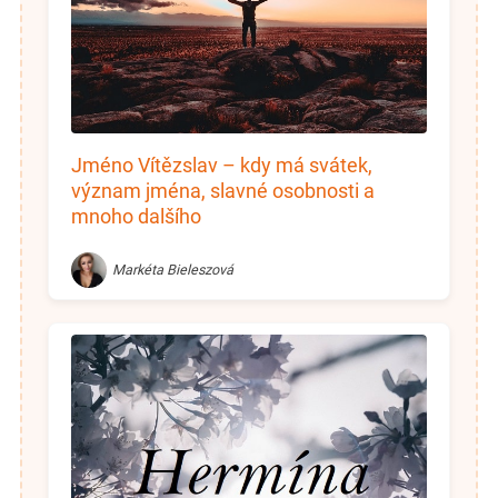
Jméno Vítězslav – kdy má svátek,
význam jména, slavné osobnosti a
mnoho dalšího
Markéta Bieleszová