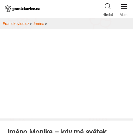
Skip
to
Hledat
Menu
content
Pranickovice.cz
»
Jména
»
Jméno Monika – kdy má svátek,