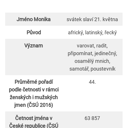
Jméno Monika
svátek slaví 21. května
Původ
africký, latinský, řecký
Význam
varovat, radit,
připomínat, jedinečný,
osamělý mnich,
samotář, poustevník
Průměrné pořadí
44.
podle četnosti v rámci
ženských i mužských
jmen (ČSÚ 2016)
Četnost jména v
63 857
České republice (ČSÚ