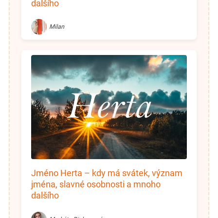
dalšího
Milan
Jméno Herta – kdy má svátek, význam
jména, slavné osobnosti a mnoho
dalšího