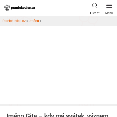
Skip
to
Hledat
Menu
content
Pranickovice.cz
»
Jména
»
Jméno Gita – kdy má svátek, význam