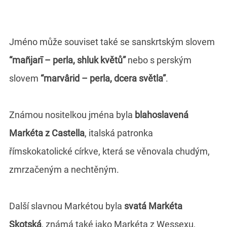
Jméno může souviset také se sanskrtským slovem
“mañjarī – perla, shluk květů”
nebo s perským
slovem
“marvârid – perla, dcera světla”
.
Známou nositelkou jména byla
blahoslavená
Markéta z Castella
, italská patronka
římskokatolické církve, která se věnovala chudým,
zmrzačeným a nechtěným.
Další slavnou Markétou byla
svatá Markéta
Skotská
, známá také jako Markéta z Wessexu,