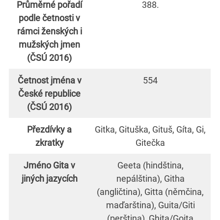
Průměrné pořadí
388.
podle četnosti v
rámci ženských i
mužských jmen
(ČSÚ 2016)
Četnost jména v
554
České republice
(ČSÚ 2016)
Přezdívky a
Gitka, Gituška, Gituš, Gíta, Gi,
zkratky
Gitečka
Jméno Gita v
Geeta (hindština,
jiných jazycích
nepálština), Githa
(angličtina), Gitta (němčina,
maďarština), Guita/Giti
(perština), Ghita/Goita