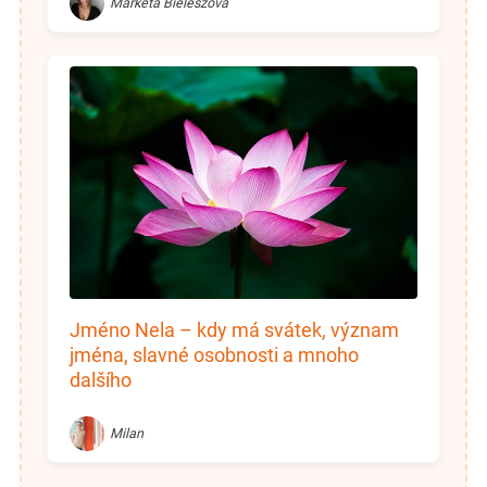
Markéta Bieleszová
Jméno Nela – kdy má svátek, význam
jména, slavné osobnosti a mnoho
dalšího
Milan