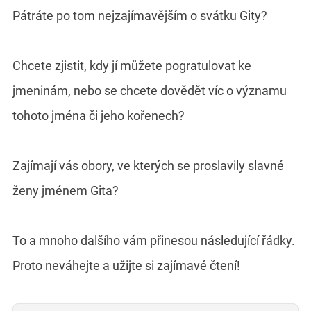
Pátráte po tom nejzajímavějším o svátku Gity?
Chcete zjistit, kdy jí můžete pogratulovat ke
jmeninám, nebo se chcete dovědět víc o významu
tohoto jména či jeho kořenech?
Zajímají vás obory, ve kterých se proslavily slavné
ženy jménem Gita?
To a mnoho dalšího vám přinesou následující řádky.
Proto neváhejte a užijte si zajímavé čtení!