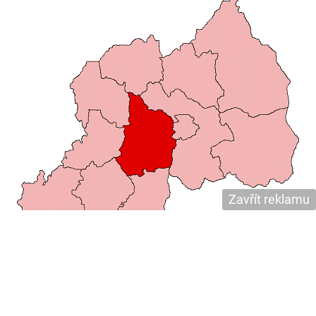
Zavřít reklamu
zdroj: wikipedia.org
Gita jako kosmetika