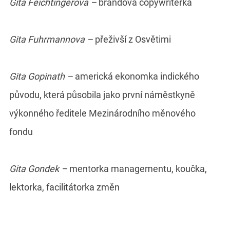
Gita Feichtingerová –
brandová copywriterka
Gita Fuhrmannova –
přeživší z Osvětimi
Gita Gopinath –
americká ekonomka indického
původu, která působila jako první náměstkyně
výkonného ředitele Mezinárodního měnového
fondu
Gita Gondek –
mentorka managementu, koučka,
lektorka, facilitátorka změn