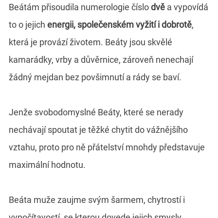
Beátám přisoudila numerologie číslo
dvě
a vypovídá
to o jejich
energii, společenském vyžití i dobrotě
,
která je provází životem. Beáty jsou skvělé
kamarádky, vrby a důvěrnice, zároveň nenechají
žádný mejdan bez povšimnutí a rády se baví.
Jenže svobodomyslné Beáty, které se nerady
nechávají spoutat je těžké chytit do vážnějšího
vztahu, proto pro ně přátelství mnohdy představuje
maximální hodnotu.
Beáta muže zaujme svým šarmem, chytrostí i
vypočítavostí, se kterou dovede jejich smysly