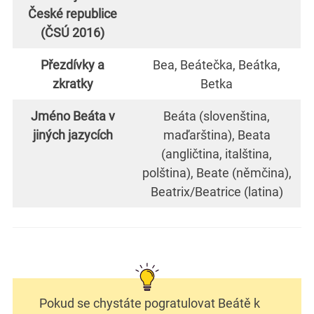
České republice
(ČSÚ 2016)
Přezdívky a
Bea, Beátečka, Beátka,
zkratky
Betka
Jméno Beáta v
Beáta (slovenština,
jiných jazycích
maďarština), Beata
(angličtina, italština,
polština), Beate (němčina),
Beatrix/Beatrice (latina)
Pokud se chystáte pogratulovat Beátě k