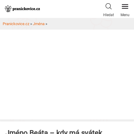
Skip
to
Hledat
Menu
content
Pranickovice.cz
»
Jména
»
Jméno Beáta – kdy má svátek,