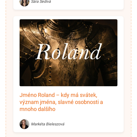
Sára Šedivá
Jméno Roland – kdy má svátek,
význam jména, slavné osobnosti a
mnoho dalšího
Markéta Bieleszová