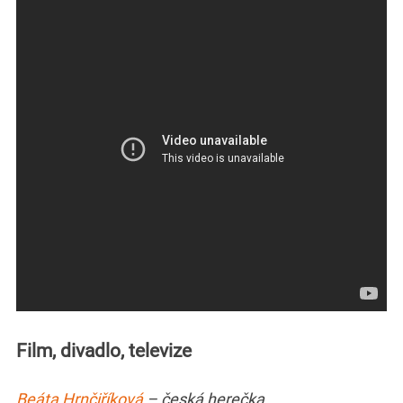
Film, divadlo, televize
Beáta Hrnčiříková
– česká herečka