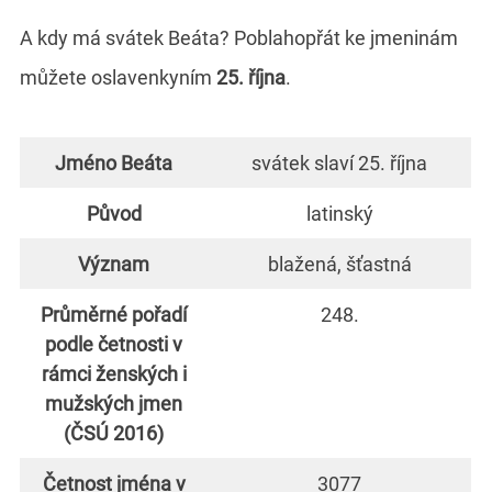
A kdy má svátek Beáta? Poblahopřát ke jmeninám
můžete oslavenkyním
25. října
.
Jméno Beáta
svátek slaví 25. října
Původ
latinský
Význam
blažená, šťastná
Průměrné pořadí
248.
podle četnosti v
rámci ženských i
mužských jmen
(ČSÚ 2016)
Četnost jména v
3077