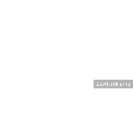
Zavřít reklamu
Ostatní
Beáta Majerová – influencerka