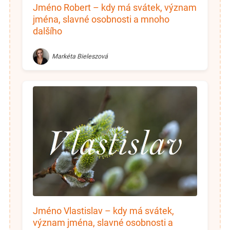
Jméno Robert – kdy má svátek, význam
jména, slavné osobnosti a mnoho
dalšího
Markéta Bieleszová
Jméno Vlastislav – kdy má svátek,
význam jména, slavné osobnosti a