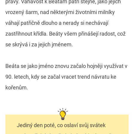
pravý. Váhavost k Beátám patří stejně, jako jejich
vrozený šarm, nad některými životními milníky
váhají patřičně dlouho a nerady si nechávají
zastřihnout křídla. Beáty všem přinášejí radost, což
se skrývá i za jejich jménem.
Beáta se jako jméno znovu začalo hojněji využívat v
90. letech, kdy se začal vracet trend návratu ke
kořenům.
Jediný den poté, co oslaví svůj svátek