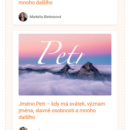
mnoho dalšího
Markéta Bieleszová
Jméno Petr – kdy má svátek, význam
jména, slavné osobnosti a mnoho
dalšího