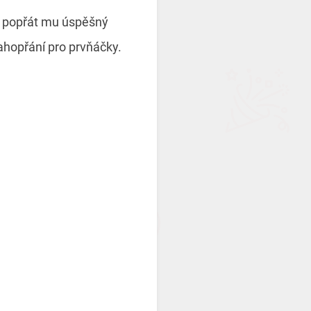
 a popřát mu úspěšný
ahopřání pro prvňáčky.