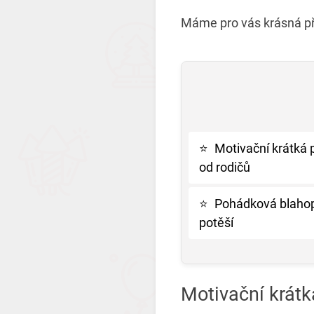
Máme pro vás krásná př
⭐
Motivační krátká 
od rodičů
⭐
Pohádková blahopř
potěší
Motivační krátk