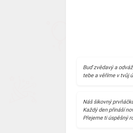
Buď zvědavý a odváž
tebe a věříme v tvůj 
Náš šikovný prvňáčku,
Každý den přináší no
Přejeme ti úspěšný r