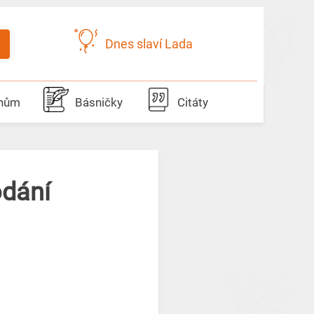
Dnes slaví Lada
dnům
Básničky
Citáty
odání