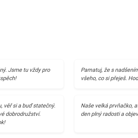
ný. Jsme tu vždy pro
Pamatuj, že s nadšením
úspěch!
všeho, co si přeješ. Hod
 věř si a buď statečný.
Naše velká prvňačko, ať 
vé dobrodružství.
den plný radosti a obje
ok!