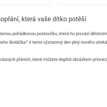
přání, která vaše dítko potěší
benou pohádkovou postavičku, která ho provází dětstvím.
šeho školáčka? V tento významný den plný nového očekáv
rásných přáních, které můžete doplnit obrázkem princezny