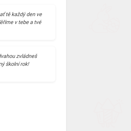
ať tě každý den ve
Věříme v tebe a tvé
dvahou zvládneš
ný školní rok!