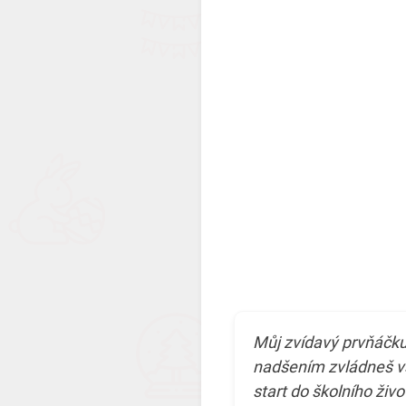
Můj zvídavý prvňáčku
nadšením zvládneš vš
start do školního živo