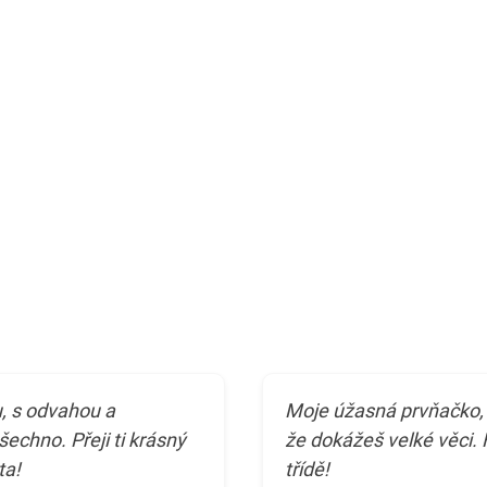
, s odvahou a
Moje úžasná prvňačko, 
echno. Přeji ti krásný
že dokážeš velké věci. 
ta!
třídě!