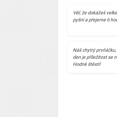
Věř, že dokážeš velk
pyšní a přejeme ti h
Náš chytrý prvňáčku
den je příležitost se
Hodně štěstí!