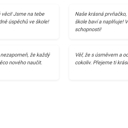
é věci! Jsme na tebe
Naše krásná prvňačko, 
odně úspěchů ve škole!
škole baví a naplňuje! 
schopnosti!
, nezapomeň, že každý
Věř, že s úsměvem a o
 něco nového naučit.
cokoliv. Přejeme ti krás