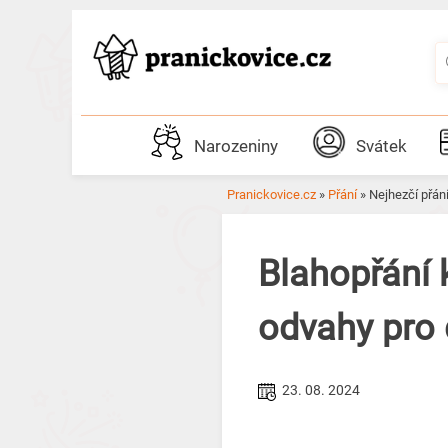
Skip
to
content
Narozeniny
Svátek
Pranickovice.cz
»
Přání
»
Nejhezčí přán
Blahopřání k
odvahy pro 
23. 08. 2024