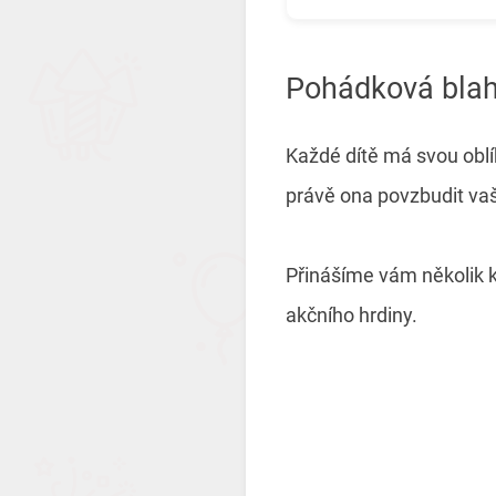
Pohádková blaho
Každé dítě má svou oblí
právě ona povzbudit va
Přinášíme vám několik k
akčního hrdiny.