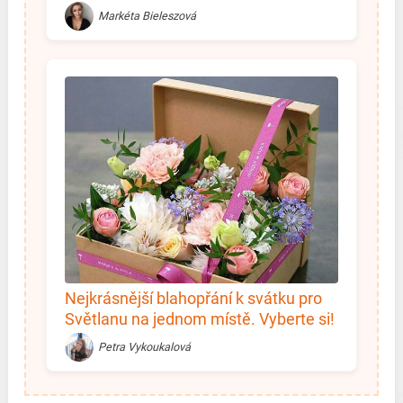
Markéta Bieleszová
Nejkrásnější blahopřání k svátku pro
Světlanu na jednom místě. Vyberte si!
Petra Vykoukalová