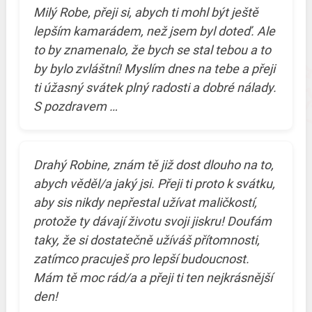
Milý Robe, přeji si, abych ti mohl být ještě
lepším kamarádem, než jsem byl doteď. Ale
to by znamenalo, že bych se stal tebou a to
by bylo zvláštní! Myslím dnes na tebe a přeji
ti úžasný svátek plný radosti a dobré nálady.
S pozdravem …
Drahý Robine, znám tě již dost dlouho na to,
abych věděl/a jaký jsi. Přeji ti proto k svátku,
aby sis nikdy nepřestal užívat maličkostí,
protože ty dávají životu svoji jiskru! Doufám
taky, že si dostatečně užíváš přítomnosti,
zatímco pracuješ pro lepší budoucnost.
Mám tě moc rád/a a přeji ti ten nejkrásnější
den!