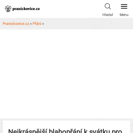
Skip
to
Hledat
Menu
content
Pranickovice.cz
»
Přání
»
Nejkrásnější blahopřání k svátku pro