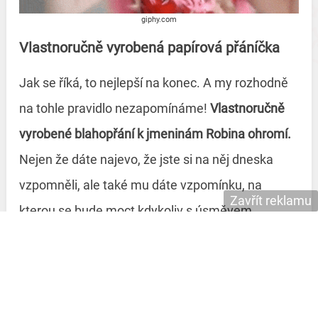
giphy.com
Vlastnoručně vyrobená papírová přáníčka
Jak se říká, to nejlepší na konec. A my rozhodně
na tohle pravidlo nezapomínáme!
Vlastnoručně
vyrobené blahopřání k jmeninám
Robina ohromí.
Nejen že dáte najevo, že jste si na něj dneska
vzpomněli, ale také mu dáte vzpomínku, na
Zavřít reklamu
kterou se bude moct kdykoliv s úsměvem
podívat. Ale jak na to?
Nemusíte se ničeho bát
.
Našli jsme pro vás krásné video, podle kterého
bude výroba procházka růžovým sadem.
Načerpejte tedy inspiraci, probuďte kreativního