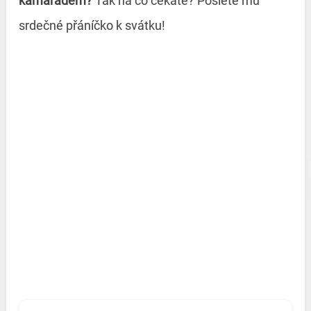
kamarádem?
Tak na co čekáte? Pošlete mu
srdečné přáníčko k svátku!