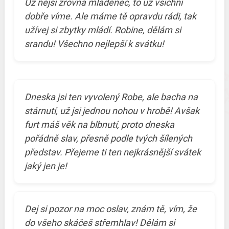
Už nejsi zrovna mládenec, to už všichni
dobře víme. Ale máme tě opravdu rádi, tak
užívej si zbytky mládí. Robine, dělám si
srandu! Všechno nejlepší k svátku!
Dneska jsi ten vyvolený Robe, ale bacha na
stárnutí, už jsi jednou nohou v hrobě! Avšak
furt máš věk na blbnutí, proto dneska
pořádně slav, přesně podle tvých šílených
představ. Přejeme ti ten nejkrásnější svátek
jaký jen je!
Dej si pozor na moc oslav, znám tě, vím, že
do všeho skáčeš střemhlav! Dělám si