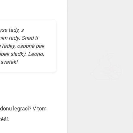
ase tady, s
ím rady. Snad ti
lé řádky, osobně pak
ibek sladký. Leono,
 svátek!
ádonu legraci? V tom
těší.