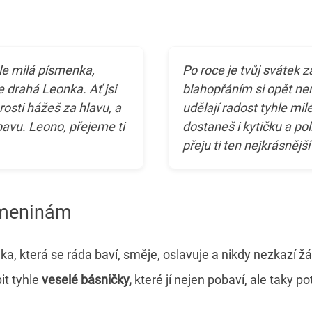
le milá písmenka,
Po roce je tvůj svátek z
e drahá Leonka. Ať jsi
blahopřáním si opět nen
rosti hážeš za hlavu, a
udělají radost tyhle mi
ábavu. Leono, přejeme ti
dostaneš i kytičku a pol
přeju ti ten nejkrásnější
jmeninám
, která se ráda baví, směje, oslavuje a nikdy nezkazí ž
bit tyhle
veselé básničky,
které jí nejen pobaví, ale taky po