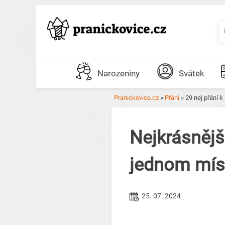
Skip
to
content
Narozeniny
Svátek
Pranickovice.cz
»
Přání
»
29 nej přání 
Nejkrásnějš
jednom míst
25. 07. 2024