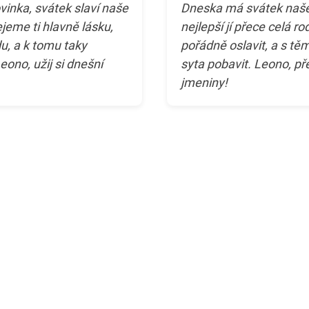
ovinka, svátek slaví naše
Dneska má svátek naše
jeme ti hlavně lásku,
nejlepší jí přece celá r
u, a k tomu taky
pořádně oslavit, a s těm
ono, užij si dnešní
syta pobavit. Leono, př
jmeniny!