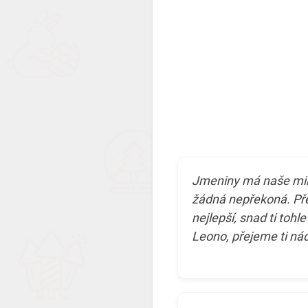
Jmeniny má naše mil
žádná nepřekoná. Přej
nejlepší, snad ti tohl
Leono, přejeme ti ná