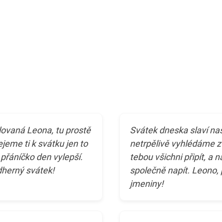
ovaná Leona, tu prostě
Svátek dneska slaví naš
eme ti k svátku jen to
netrpělivě vyhlédáme z
e přáníčko den vylepší.
tebou všichni připít, a n
dherný svátek!
společně napít. Leono,
jmeniny!