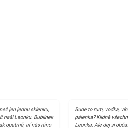
než jen jednu sklenku,
Bude to rum, vodka, ví
t naši Leonku. Bublinek
pálenka? Klidně všechn
tak opatrně, ať nás ráno
Leonka. Ale dej si občas