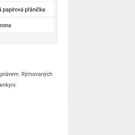
 papírová přáníčka
Leona
m právem. Rýmovaných
venkyni.