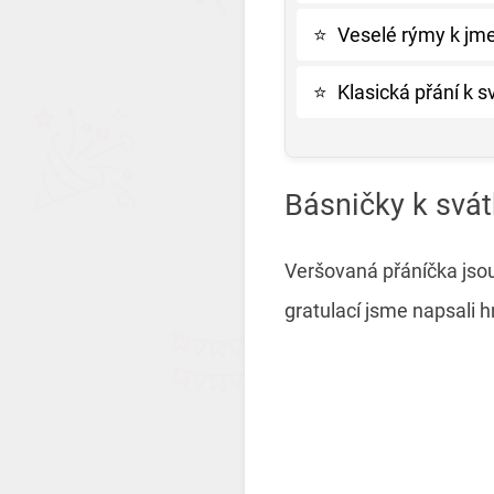
⭐
Veselé rýmy k jm
⭐
Klasická přání k 
Básničky k svá
Veršovaná přáníčka jso
gratulací jsme napsali h