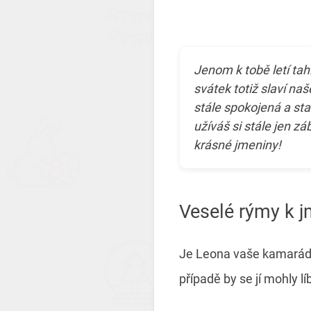
Jenom k tobě letí tah
svátek totiž slaví naš
stále spokojená a sta
užíváš si stále jen z
krásné jmeniny!
Veselé rýmy k 
Je Leona vaše kamarádka
případě by se jí mohly lí