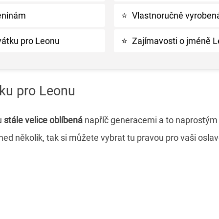
eninám
⭐
Vlastnoručně vyrobená
svátku pro Leonu
⭐
Zajímavosti o jméně 
tku pro Leonu
u
stále velice oblíbená
napříč generacemi a to naprostý
ned několik, tak si můžete vybrat tu pravou pro vaši osla