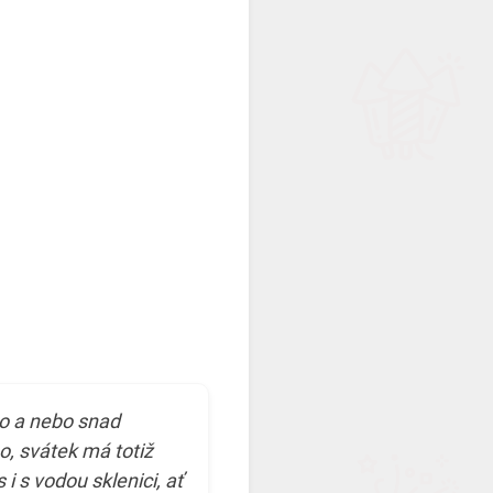
no a nebo snad
o, svátek má totiž
 i s vodou sklenici, ať