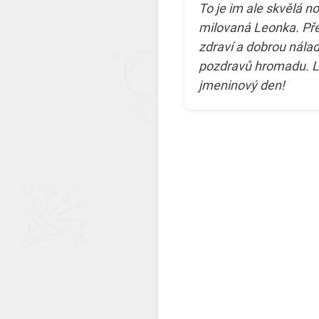
To je im ale skvělá n
milovaná Leonka. Pře
zdraví a dobrou nálad
pozdravů hromadu. Le
jmeninový den!