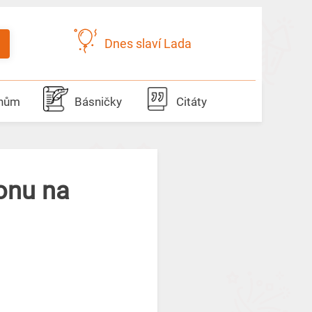
Dnes slaví Lada
dnům
Básničky
Citáty
eonu na