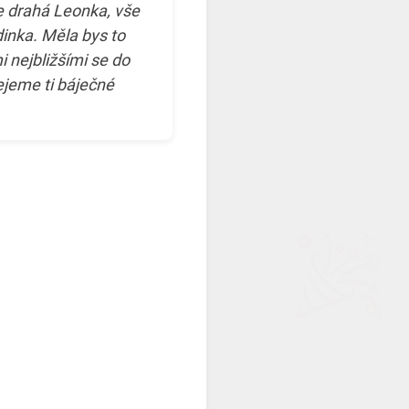
 drahá Leonka, vše
odinka. Měla bys to
i nejbližšími se do
ejeme ti báječné