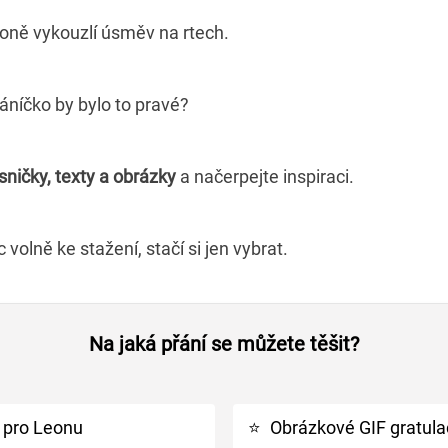
eoně vykouzlí úsměv na rtech.
 přáníčko by bylo to pravé?
sničky, texty a obrázky
a načerpejte inspiraci.
volně ke stažení, stačí si jen vybrat.
Na jaká přání se můžete těšit?
 pro Leonu
⭐
Obrázkové GIF gratul