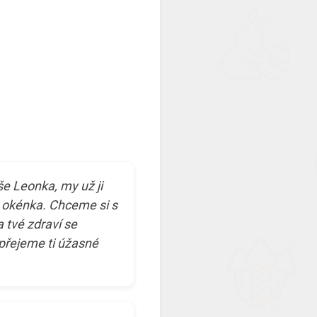
e Leonka, my už ji
 okénka. Chceme si s
a tvé zdraví se
 přejeme ti úžasné