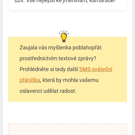
užít. Vše nejlepší ke jmeninám, kamaráde!
Zaujala vás myšlenka poblahopřát
prostřednictvím textové zprávy?
Prohlédněte si tedy další
SMS sváteční
přáníčka
, která by mohla vašemu
oslavenci udělat radost.