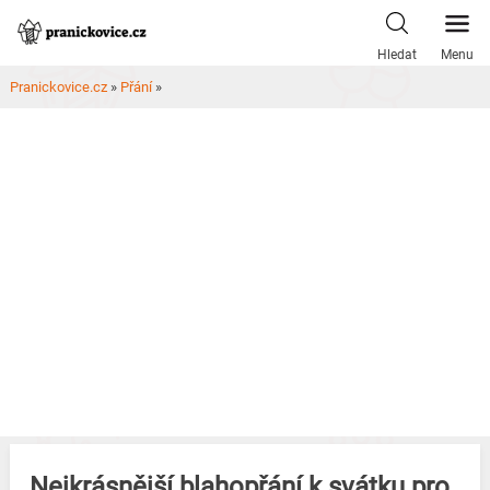
Skip
to
Hledat
Menu
content
Pranickovice.cz
»
Přání
»
Nejkrásnější blahopřání k svátku pro