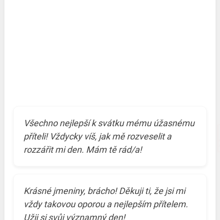
Všechno nejlepší k svátku mému úžasnému
příteli! Vždycky víš, jak mě rozveselit a
rozzářit mi den. Mám tě rád/a!
Krásné jmeniny, brácho! Děkuji ti, že jsi mi
vždy takovou oporou a nejlepším přítelem.
Užij si svůj významný den!