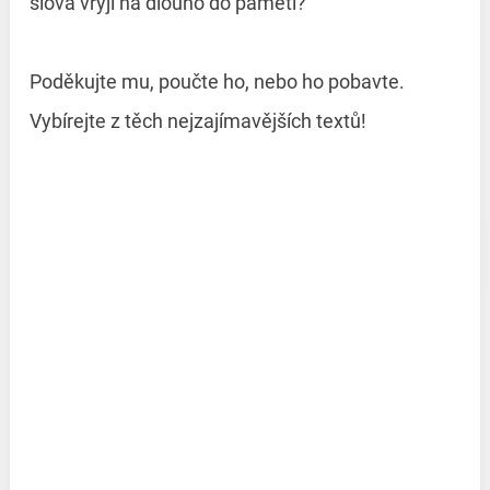
slova vryjí na dlouho do paměti?
Poděkujte mu, poučte ho, nebo ho pobavte.
Vybírejte z těch nejzajímavějších textů!