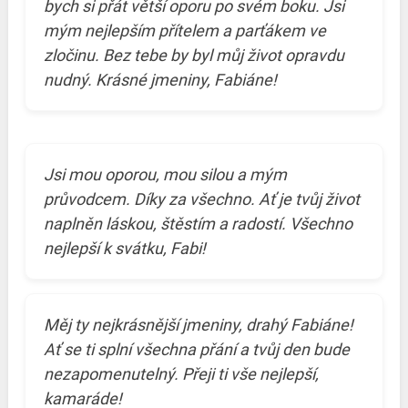
bych si přát větší oporu po svém boku. Jsi
mým nejlepším přítelem a parťákem ve
zločinu. Bez tebe by byl můj život opravdu
nudný. Krásné jmeniny, Fabiáne!
Jsi mou oporou, mou silou a mým
průvodcem. Díky za všechno. Ať je tvůj život
naplněn láskou, štěstím a radostí. Všechno
nejlepší k svátku, Fabi!
Měj ty nejkrásnější jmeniny, drahý Fabiáne!
Ať se ti splní všechna přání a tvůj den bude
nezapomenutelný. Přeji ti vše nejlepší,
kamaráde!