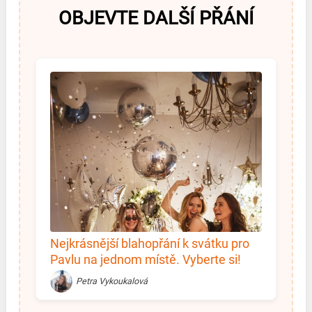
OBJEVTE DALŠÍ PŘÁNÍ
Nejkrásnější blahopřání k svátku pro
Pavlu na jednom místě. Vyberte si!
Petra Vykoukalová