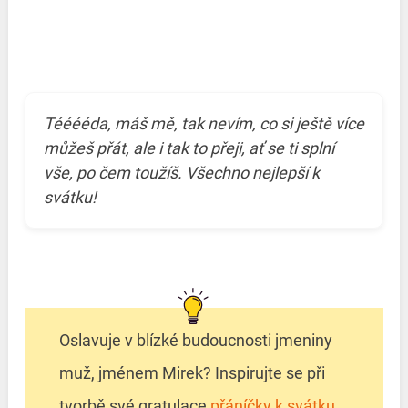
Tééééda, máš mě, tak nevím, co si ještě více
můžeš přát, ale i tak to přeji, ať se ti splní
vše, po čem toužíš. Všechno nejlepší k
svátku!
Oslavuje v blízké budoucnosti jmeniny
muž, jménem Mirek? Inspirujte se při
tvorbě své gratulace
přáníčky k svátku