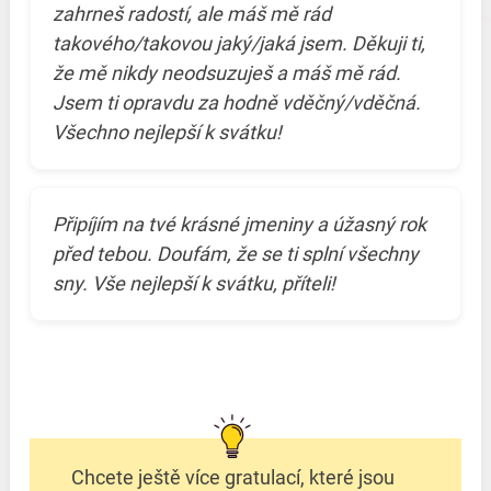
zahrneš radostí, ale máš mě rád
takového/takovou jaký/jaká jsem. Děkuji ti,
že mě nikdy neodsuzuješ a máš mě rád.
Jsem ti opravdu za hodně vděčný/vděčná.
Všechno nejlepší k svátku!
Připíjím na tvé krásné jmeniny a úžasný rok
před tebou. Doufám, že se ti splní všechny
sny. Vše nejlepší k svátku, příteli!
Chcete ještě více gratulací, které jsou