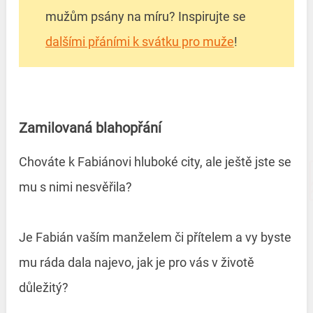
mužům psány na míru? Inspirujte se
dalšími přáními k svátku pro muže
!
Zamilovaná blahopřání
Chováte k Fabiánovi hluboké city, ale ještě jste se
mu s nimi nesvěřila?
Je Fabián vaším manželem či přítelem a vy byste
mu ráda dala najevo, jak je pro vás v životě
důležitý?