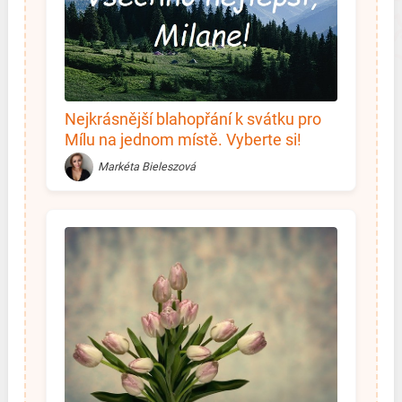
Nejkrásnější blahopřání k svátku pro
Mílu na jednom místě. Vyberte si!
Markéta Bieleszová