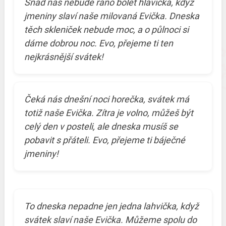
Snad nás nebude ráno bolet hlavička, když
jmeniny slaví naše milovaná Evička. Dneska
těch skleniček nebude moc, a o půlnoci si
dáme dobrou noc. Evo, přejeme ti ten
nejkrásnější svátek!
Čeká nás dnešní noci horečka, svátek má
totiž naše Evička. Zítra je volno, můžeš být
celý den v posteli, ale dneska musíš se
pobavit s přáteli. Evo, přejeme ti báječné
jmeniny!
To dneska nepadne jen jedna lahvička, když
svátek slaví naše Evička. Můžeme spolu do