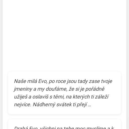
Naše milá Evo, po roce jsou tady zase tvoje
jmeniny a my doufáme, že si je pořádně
užiješ a oslavíš s těmi, na kterých ti záleží
nejvíce. Nádherný svátek ti přejí …
Drahá Evo, všichni na tebe moc myslíme a k