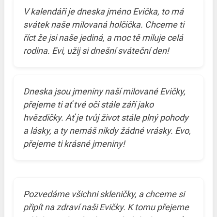
V kalendáři je dneska jméno Evička, to má
svátek naše milovaná holčička. Chceme ti
říct že jsi naše jediná, a moc tě miluje celá
rodina. Evi, užij si dnešní sváteční den!
Dneska jsou jmeniny naší milované Evičky,
přejeme ti ať tvé oči stále září jako
hvězdičky. Ať je tvůj život stále plný pohody
a lásky, a ty nemáš nikdy žádné vrásky. Evo,
přejeme ti krásné jmeniny!
Pozvedáme všichni skleničky, a chceme si
připít na zdraví naši Evičky. K tomu přejeme