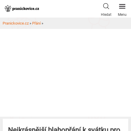
Skip
to
Hledat
Menu
content
Pranickovice.cz
»
Přání
»
Nejkrásnější blahopřání k svátku pro