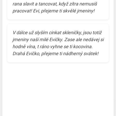
rana slavit a tancovat, když zítra nemusíš
pracovat! Evi, přejeme ti skvělé jmeniny!
V dálce už slyším cinkat skleničky, jsou totiž
jmeniny naší milé Evičky. Zase ale nedávej si
hodně vína, t ráno vyhne se ti kocovina.
Drahá Evičko, přejeme ti nádherný svátek!