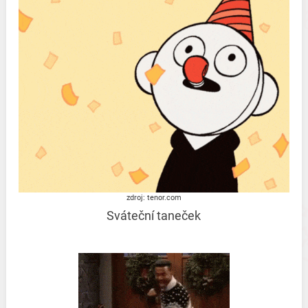
zdroj: tenor.com
Sváteční taneček