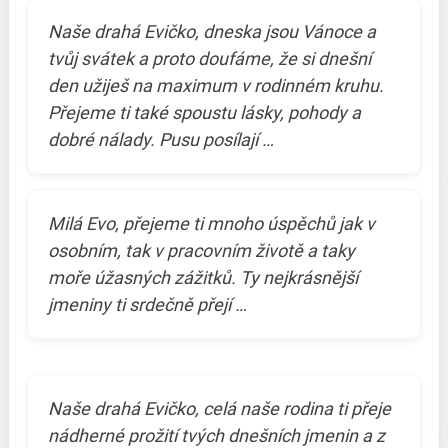
Naše drahá Evičko, dneska jsou Vánoce a
tvůj svátek a proto doufáme, že si dnešní
den užiješ na maximum v rodinném kruhu.
Přejeme ti také spoustu lásky, pohody a
dobré nálady. Pusu posílají …
Milá Evo, přejeme ti mnoho úspěchů jak v
osobním, tak v pracovním životě a taky
moře úžasných zážitků. Ty nejkrásnější
jmeniny ti srdečně přejí …
Naše drahá Evičko, celá naše rodina ti přeje
nádherné prožití tvých dnešních jmenin a z