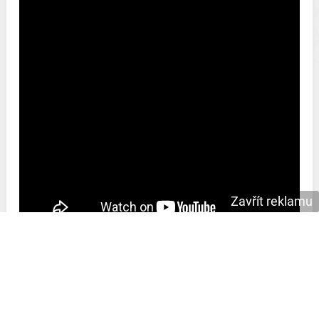
Zavřít reklamu
Snad se vám naše blahopřání k jmeninám pro Evu
líbila a vy jí dneska zvednete náladu.