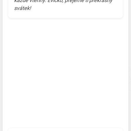
každé vteřiny. Evičko, přejeme ti překrásný
svátek!