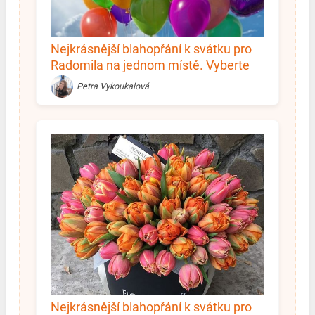
Nejkrásnější blahopřání k svátku pro
Radomila na jednom místě. Vyberte
si!
Petra Vykoukalová
Nejkrásnější blahopřání k svátku pro