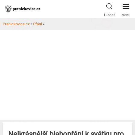
Skip
to
Hledat
Menu
content
Pranickovice.cz
»
Přání
»
Nejkrásnější blahopřání k svátku pro