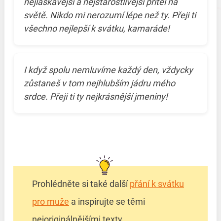
nejlaskavější a nejstarostlivější přítel na
světě. Nikdo mi nerozumí lépe než ty. Přeji ti
všechno nejlepší k svátku, kamaráde!
I když spolu nemluvíme každý den, vždycky
zůstaneš v tom nejhlubším jádru mého
srdce. Přeji ti ty nejkrásnější jmeniny!
Prohlédněte si také další
přání k svátku
pro muže
a inspirujte se těmi
nejoriginálnějšími texty.