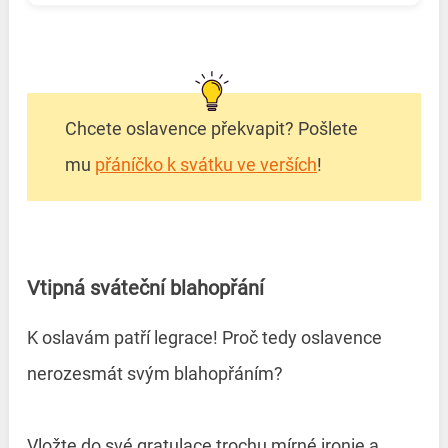
Chcete oslavence překvapit? Pošlete
mu
přáníčko k svátku ve verších
!
Vtipná sváteční blahopřání
K oslavám patří legrace! Proč tedy oslavence
nerozesmát svým blahopřáním?
Vložte do své gratulace trochu mírné ironie a