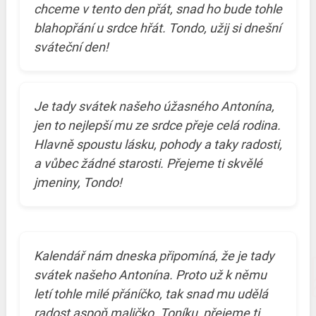
chceme v tento den přát, snad ho bude tohle
blahopřání u srdce hřát. Tondo, užij si dnešní
sváteční den!
Je tady svátek našeho úžasného Antonína,
jen to nejlepší mu ze srdce přeje celá rodina.
Hlavně spoustu lásku, pohody a taky radosti,
a vůbec žádné starosti. Přejeme ti skvělé
jmeniny, Tondo!
Kalendář nám dneska připomíná, že je tady
svátek našeho Antonína. Proto už k němu
letí tohle milé přáníčko, tak snad mu udělá
radost aspoň maličko. Toníku, přejeme ti