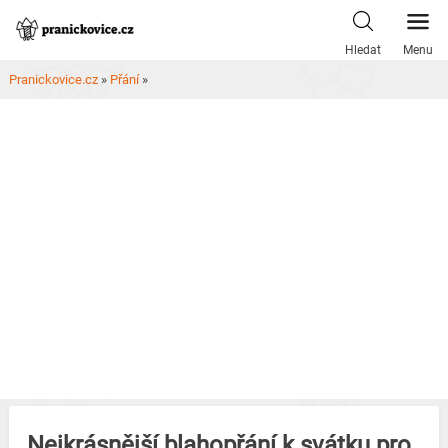
Skip
to
Hledat
Menu
content
Pranickovice.cz
»
Přání
»
Nejkrásnější blahopřání k svátku pro