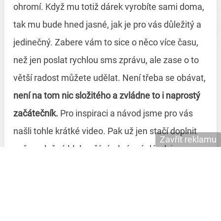
ohromí. Když mu totiž dárek vyrobíte sami doma,
tak mu bude hned jasné, jak je pro vás důležitý a
jedinečný. Zabere vám to sice o něco více času,
než jen poslat rychlou sms zprávu, ale zase o to
větší radost můžete udělat. Není třeba se obávat,
není na tom nic složitého a zvládne to i naprostý
začátečník.
Pro inspiraci a návod jsme pro vás
našli tohle krátké video. Pak už jen stačí doplnit
Zavřít reklamu
vaše srdečné blahopřání a krásná dárek je na
světě.
Doufáme, že se budou naše přání k jmeninám
Antonínovi líbit a že vy mu tento významný den