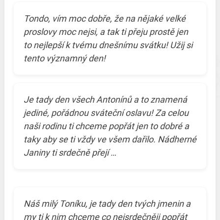
Tondo, vím moc dobře, že na nějaké velké
proslovy moc nejsi, a tak ti přeju prostě jen
to nejlepší k tvému dnešnímu svátku! Užij si
tento významný den!
Je tady den všech Antonínů a to znamená
jediné, pořádnou sváteční oslavu! Za celou
naši rodinu ti chceme popřát jen to dobré a
taky aby se ti vždy ve všem dařilo. Nádherné
Janiny ti srdečně přejí …
Náš milý Toníku, je tady den tvých jmenin a
my ti k nim chceme co nejsrdečněji popřát