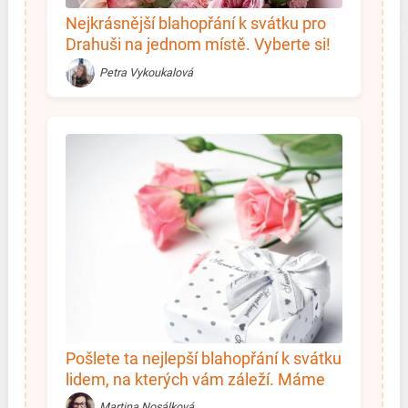
Nejkrásnější blahopřání k svátku pro
Drahuši na jednom místě. Vyberte si!
Petra Vykoukalová
Pošlete ta nejlepší blahopřání k svátku
lidem, na kterých vám záleží. Máme
přání pro každého!
Martina Nosálková