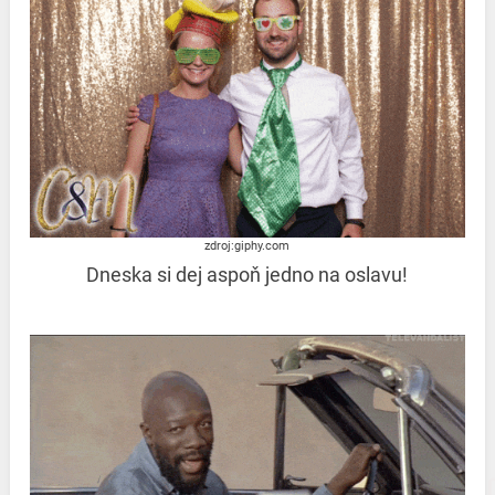
zdroj:giphy.com
Dneska si dej aspoň jedno na oslavu!