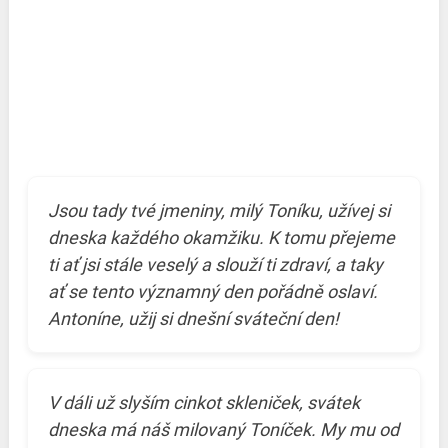
Jsou tady tvé jmeniny, milý Toníku, užívej si
dneska každého okamžiku. K tomu přejeme
ti ať jsi stále veselý a slouží ti zdraví, a taky
ať se tento významný den pořádně oslaví.
Antoníne, užij si dnešní sváteční den!
V dáli už slyším cinkot skleniček, svátek
dneska má náš milovaný Toníček. My mu od