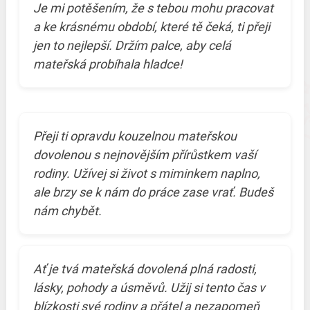
Je mi potěšením, že s tebou mohu pracovat
a ke krásnému období, které tě čeká, ti přeji
jen to nejlepší. Držím palce, aby celá
mateřská probíhala hladce!
Přeji ti opravdu kouzelnou mateřskou
dovolenou s nejnovějším přírůstkem vaší
rodiny. Užívej si život s miminkem naplno,
ale brzy se k nám do práce zase vrať. Budeš
nám chybět.
Ať je tvá mateřská dovolená plná radosti,
lásky, pohody a úsměvů. Užij si tento čas v
blízkosti své rodiny a přátel a nezapomeň