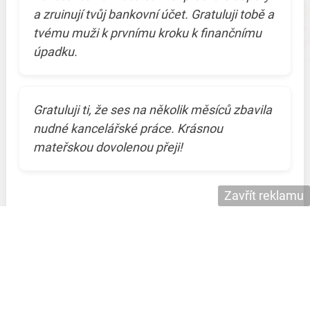
a zruinují tvůj bankovní účet. Gratuluji tobě a
tvému muži k prvnímu kroku k finančnímu
úpadku.
Gratuluji ti, že ses na několik měsíců zbavila
nudné kancelářské práce. Krásnou
mateřskou dovolenou přeji!
Zavřít reklamu
Básnička k odchodu na mateřskou
Přidejte ke svému textu vtipnou básničku s
tématikou mateřství, kterou dáte příjemkyni či
příjemci najevo, že chápete, že mateřská