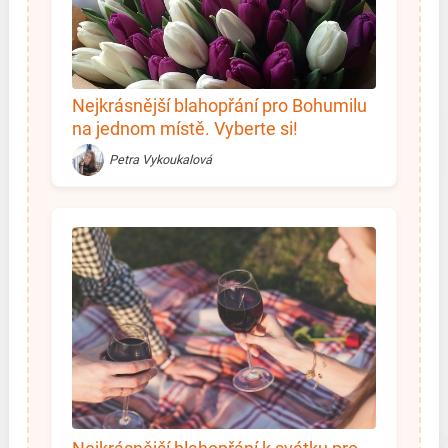
Nejkrásnější blahopřání pro Bohumilu
na jednom místě. Vyberte si!
Petra Vykoukalová