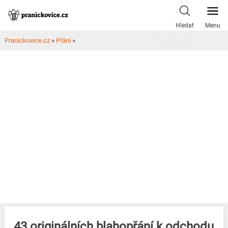
Skip
to
Hledat
Menu
content
Pranickovice.cz
»
Přání
»
43 originálních blahopřání k odchodu