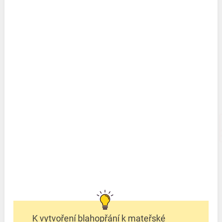
K vytvoření blahopřání k mateřské