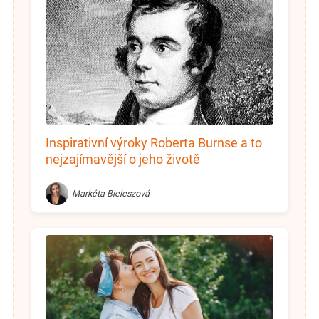
Inspirativní výroky Roberta Burnse a to
nejzajímavější o jeho životě
Markéta Bieleszová