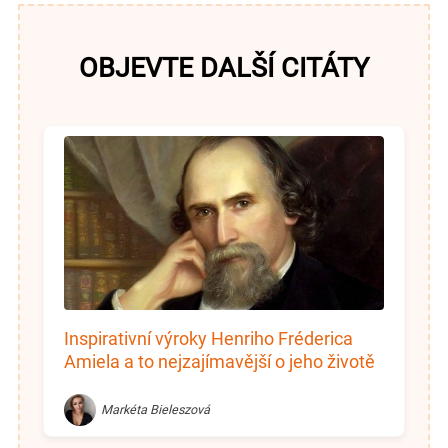
OBJEVTE DALŠÍ CITÁTY
Inspirativní výroky Henriho Fréderica
Amiela a to nejzajímavější o jeho životě
Markéta Bieleszová