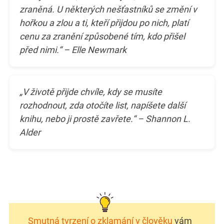
zraněná. U některých nešťastníků se změní v
hořkou a zlou a ti, kteří přijdou po nich, platí
cenu za zranění způsobené tím, kdo přišel
před nimi.“ – Elle Newmark
„V životě přijde chvíle, kdy se musíte
rozhodnout, zda otočíte list, napíšete další
knihu, nebo ji prostě zavřete.“ – Shannon L.
Alder
Smutná tvrzení o zklamání v člověku
vám