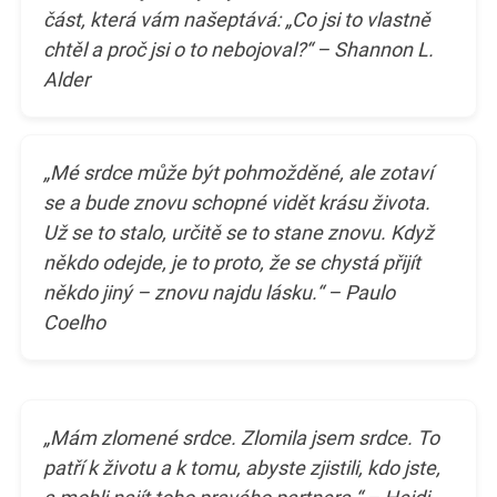
část, která vám našeptává: „Co jsi to vlastně
chtěl a proč jsi o to nebojoval?“ – Shannon L.
Alder
„Mé srdce může být pohmožděné, ale zotaví
se a bude znovu schopné vidět krásu života.
Už se to stalo, určitě se to stane znovu. Když
někdo odejde, je to proto, že se chystá přijít
někdo jiný – znovu najdu lásku.“ – Paulo
Coelho
„Mám zlomené srdce. Zlomila jsem srdce. To
patří k životu a k tomu, abyste zjistili, kdo jste,