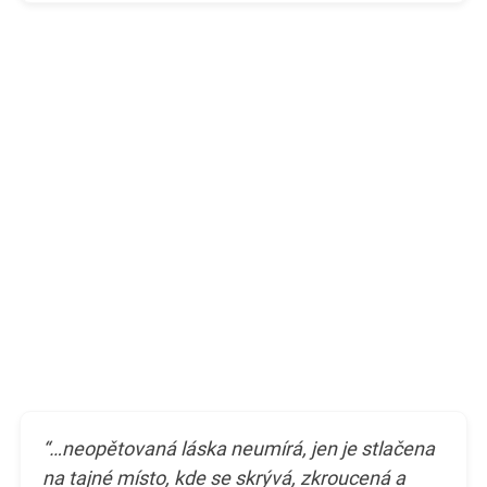
“…neopětovaná láska neumírá, jen je stlačena
na tajné místo, kde se skrývá, zkroucená a