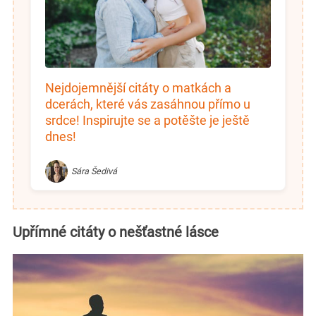
Nejdojemnější citáty o matkách a
dcerách, které vás zasáhnou přímo u
srdce! Inspirujte se a potěšte je ještě
dnes!
Sára Šedivá
Upřímné citáty o nešťastné lásce