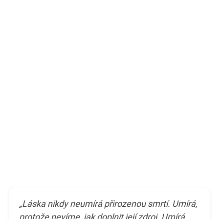
„Láska nikdy neumírá přirozenou smrtí. Umírá,
protože nevíme, jak doplnit její zdroj. Umírá