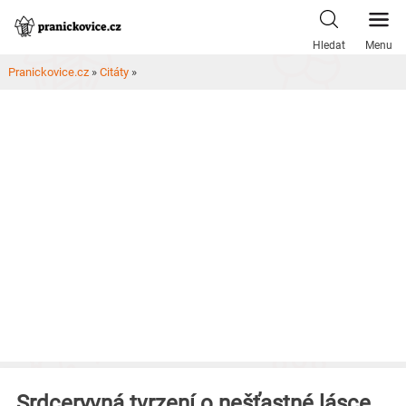
Skip
to
Hledat
Menu
content
Pranickovice.cz
»
Citáty
»
Srdceryvná tvrzení o nešťastné lásce,