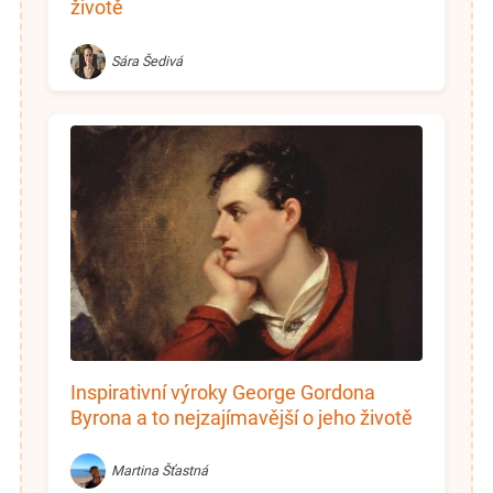
životě
Sára Šedivá
Inspirativní výroky George Gordona
Byrona a to nejzajímavější o jeho životě
Martina Šťastná