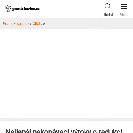
Skip
to
Hledat
Menu
content
Pranickovice.cz
»
Citáty
»
Nejlepší nakopávací výroky o redukci