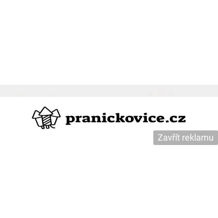
Zavřít reklamu
Tisíce přání, básniček a citátů na jednom
místě.
Udělejte někomu radost. Jen tak.
Básničky
Citáty