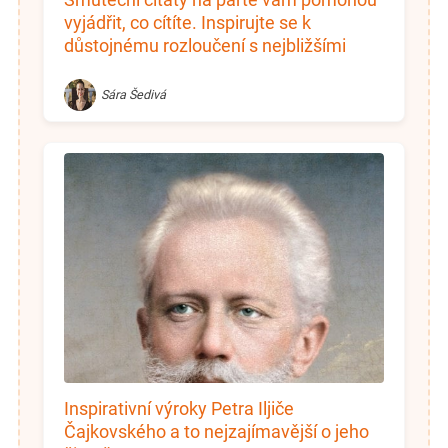
vyjádřit, co cítíte. Inspirujte se k
důstojnému rozloučení s nejbližšími
Sára Šedivá
Inspirativní výroky Petra Iljiče
Čajkovského a to nejzajímavější o jeho