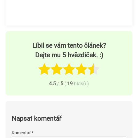
Líbil se vám tento článek?
Dejte mu 5 hvězdiček. :)
4.5
/
5
(
19
hlasů
)
Napsat komentář
Komentář *