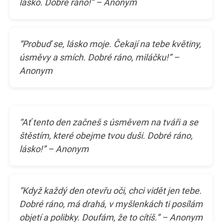
lásko. Dobré ráno!” – Anonym
“Probuď se, lásko moje. Čekají na tebe květiny,
úsměvy a smích. Dobré ráno, miláčku!” –
Anonym
“Ať tento den začneš s úsměvem na tváři a se
štěstím, které obejme tvou duši. Dobré ráno,
lásko!” – Anonym
“Když každý den otevřu oči, chci vidět jen tebe.
Dobré ráno, má drahá, v myšlenkách ti posílám
objetí a polibky. Doufám, že to cítíš.” – Anonym