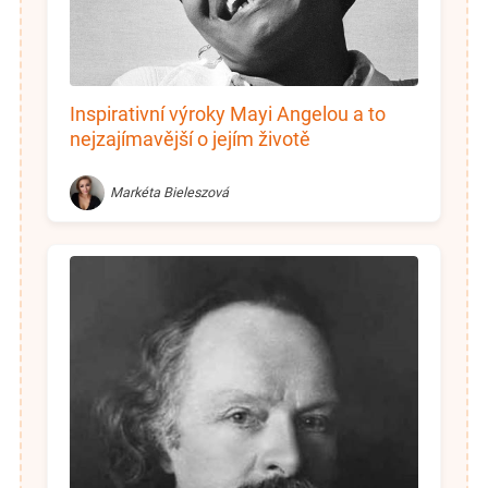
Inspirativní výroky Mayi Angelou a to
nejzajímavější o jejím životě
Markéta Bieleszová