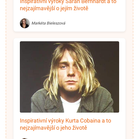
Inspirativní výroky Sarah Bernhardt a to
nejzajímavější o jejím životě
Markéta Bieleszová
Inspirativní výroky Kurta Cobaina a to
nejzajímavější o jeho životě