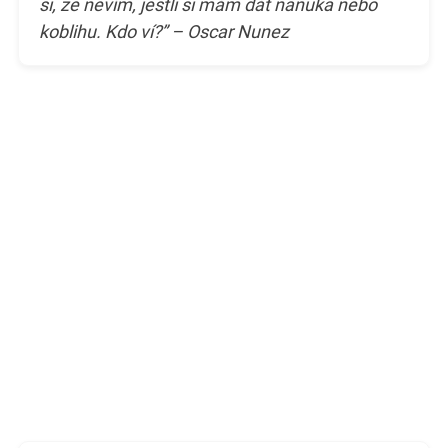
si, že nevím, jestli si mám dát nanuka nebo
koblihu. Kdo ví?” – Oscar Nunez