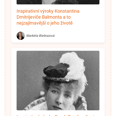
Inspirativní výroky Konstantina
Dmitrijeviče Balmonta a to
nejzajímavější o jeho životě
Markéta Bieleszová