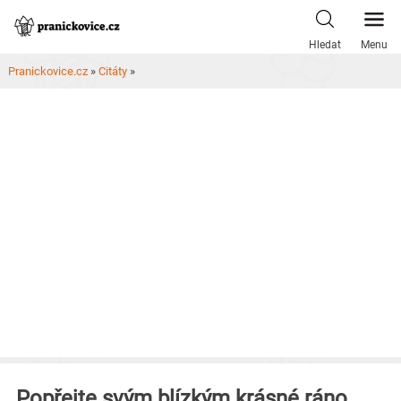
Skip
to
Hledat
Menu
content
Pranickovice.cz
»
Citáty
»
Popřejte svým blízkým krásné ráno