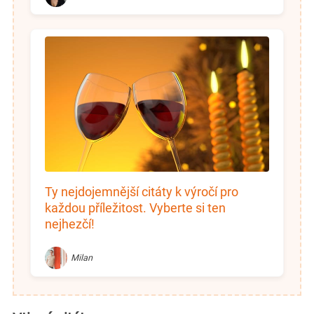
Ty nejdojemnější citáty k výročí pro
každou příležitost. Vyberte si ten
nejhezčí!
Milan