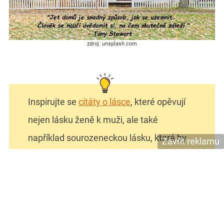
zdroj: unsplash.com
Inspirujte se
citáty o lásce
, které opěvují
nejen lásku ženě k muži, ale také
například sourozeneckou lásku, která by
Zavřít reklamu
doma neměla chybět.
Uvedené citáty o domově ukazují, že čtyři stěny a