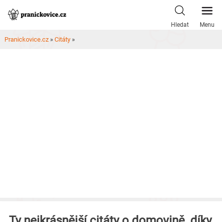
Skip
to
Hledat
Menu
content
Pranickovice.cz
»
Citáty
»
Ty nejkrásnější citáty o domovině, díky