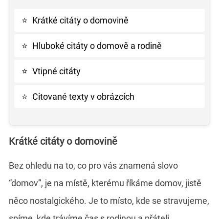
⭐
Krátké citáty o domovině
⭐
Hluboké citáty o domově a rodině
⭐
Vtipné citáty
⭐
Citované texty v obrázcích
Krátké citáty o domovině
Bez ohledu na to, co pro vás znamená slovo
“domov”, je na místě, kterému říkáme domov, jistě
něco nostalgického. Je to místo, kde se stravujeme,
spíme, kde trávíme čas s rodinou a přáteli,