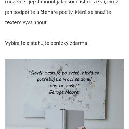
můžete si jej stáhnout jako součást obrázku, čímž
jen podpoříte u čtenáře pocity, které se snažíte
textem vystihnout.
Vybírejte a stahujte obrázky zdarma!