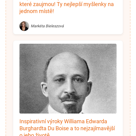
které zaujmou! Ty nejlepší myšlenky na
jednom místě!
Markéta Bieleszová
Inspirativní výroky Williama Edwarda
Burghardta Du Boise a to nejzajímavější
o jeho životě